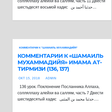
солляллаху алейхи ва саллям, часть 11 Двести
шестьдесят восьмой хадис حدثنا أحمد بن…
КОММЕНТАРИИ К "ШАМАИЛЬ МУХАММАДИЙЯ"
КОММЕНТАРИИ К «ШАМАИЛЬ
МУХАММАДИЙЯ» ИМАМА АТ-
ТИРМИЗИ (136, 137)
ОКТ 15, 2018
ADMIN
136 урок. Поклонение Посланника Аллаха,
солляллаху алейхи ва саллям, часть 7 Двести
шестидесятый хадис حدثنا محمد بن المثنى.…