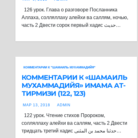
126 урок. Глава о разговоре Посланника
Аллаха, солляллаху алейхи ва саллям, ночью,
часть 2 Двести сорок первый хадис حديث…
КОММЕНТАРИИ К "ШАМАИЛЬ МУХАММАДИЙЯ"
КОММЕНТАРИИ К «ШАМАИЛЬ
МУХАММАДИЙЯ» ИМАМА АТ-
ТИРМИЗИ (122, 123)
МАР 13, 2018
ADMIN
122 урок. Чтение стихов Пророком,
солляллаху алейхи ва саллям, часть 2 Двести
тридцать третий хадис حدثنا محمد بن المثنى…