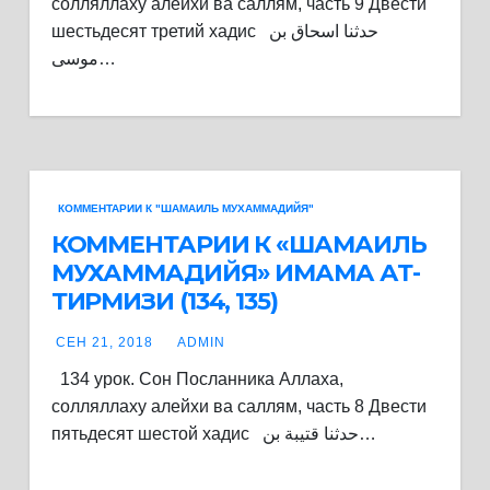
солляллаху алейхи ва саллям, часть 9 Двести
шестьдесят третий хадис حدثنا اسحاق بن
موسى…
КОММЕНТАРИИ К "ШАМАИЛЬ МУХАММАДИЙЯ"
КОММЕНТАРИИ К «ШАМАИЛЬ
МУХАММАДИЙЯ» ИМАМА АТ-
ТИРМИЗИ (134, 135)
СЕН 21, 2018
ADMIN
134 урок. Сон Посланника Аллаха,
солляллаху алейхи ва саллям, часть 8 Двести
пятьдесят шестой хадис حدثنا قتيبة بن…