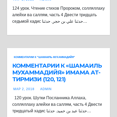
124 урок. Чтение стихов Пророком, солляллаху
алейхи ва саллям, часть 4 Двести тридцать
седьмой хадис حدثنا علي بن حجر. حدثنا…
КОММЕНТАРИИ К "ШАМАИЛЬ МУХАММАДИЙЯ"
КОММЕНТАРИИ К «ШАМАИЛЬ
МУХАММАДИЙЯ» ИМАМА АТ-
ТИРМИЗИ (120, 121)
МАР 2, 2018
ADMIN
120 урок. Шутки Посланника Аллаха,
солляллаху алейхи ва саллям, часть 4 Двести
тридцатый хадис حدثنا عبد بن حميد. حدثنا…