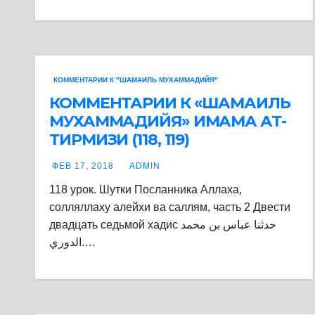
КОММЕНТАРИИ К "ШАМАИЛЬ МУХАММАДИЙЯ"
КОММЕНТАРИИ К «ШАМАИЛЬ
МУХАММАДИЙЯ» ИМАМА АТ-
ТИРМИЗИ (118, 119)
ФЕВ 17, 2018
ADMIN
118 урок. Шутки Посланника Аллаха,
солляллаху алейхи ва саллям, часть 2 Двести
двадцать седьмой хадис حدثنا عباس بن محمد
الدوري.…