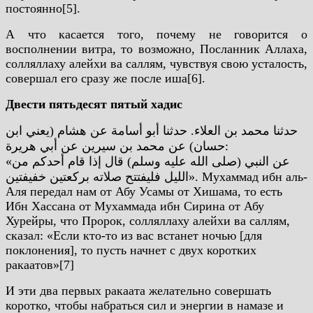
постоянно[5].
А что касается того, почему не говорится о
восполнении витра, то возможно, Посланник Аллаха,
солляллаху алейхи ва саллям, чувствуя свою усталость,
совершал его сразу же после иша[6].
Двести пятьдесят пятый хадис
حدثنا محمد بن العلاء. حدثنا أبو أسامة عن هشام (يعني ابن
حسان) عن محمد بن سيرين عن أبي هريرة:
«عن النبي (صلى الله عليه وسلم) قال إذا قام أحدكم من
الليل فليفتتح صلاته بركعتين خفيفتين».
Мухаммад ибн аль-
Аля передал нам от Абу Усамы от Хишама, то есть
Ибн Хассана от Мухаммада ибн Сирина от Абу
Хурейры, что Пророк, солляллаху алейхи ва саллям,
сказал: «Если кто-то из вас встанет ночью [для
поклонения], то пусть начнет с двух коротких
ракаатов»[7]
И эти два первых ракаата желательно совершать
коротко, чтобы набраться сил и энергии в намазе и