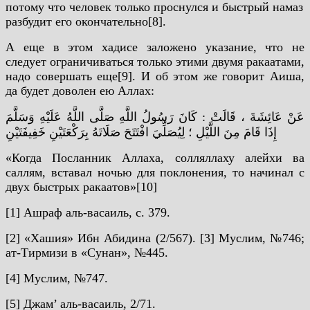
потому что человек только проснулся и быстрый намаз
разбудит его окончательно[8].
А еще в этом хадисе заложено указание, что не
следует ограничиваться только этими двумя ракаатами,
надо совершать еще[9].
И об этом же говорит Аиша,
да будет доволен ею Аллах:
عَنْ عَائِشَةَ ، قَالَتْ : كَانَ رَسُولُ اللَّهِ صَلَّى اللَّهُ عَلَيْهِ وَسَلَّمَ
إِذَا قَامَ مِنَ اللَّيْلِ ؛ لِيُصَلِّيَ افْتَتَحَ صَلَاتَهُ بِرَكْعَتَيْنِ خَفِيفَتَيْنِ
«Когда Посланник Аллаха, солляллаху алейхи ва
саллям, вставал ночью для поклонения, то начинал с
двух быстрых ракаатов»[10]
[1] Ашраф аль-васаиль, с. 379.
[2] «Хашия» Ибн Абидина (2/567).
[3] Муслим, №746;
ат-Тирмизи в «Сунан», №445.
[4] Муслим, №747.
[5] Джам’ аль-васаиль, 2/71.