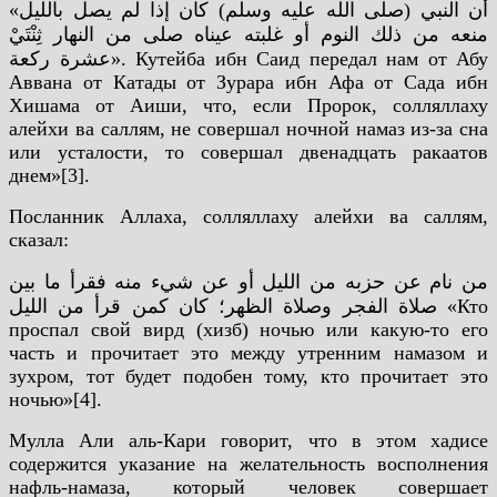
«أن النبي (صلى الله عليه وسلم) كان إذا لم يصل بالليل
منعه من ذلك النوم أو غلبته عيناه صلى من النهار ثِنْتَيْ
عشرة ركعة».
Кутейба ибн Саид передал нам от Абу
Аввана от Катады от Зурара ибн Афа от Сада ибн
Хишама от Аиши, что, если Пророк, солляллаху
алейхи ва саллям, не совершал ночной намаз из-за сна
или усталости, то совершал двенадцать ракаатов
днем»[3].
Посланник Аллаха, солляллаху алейхи ва саллям,
сказал:
من نام عن حزبه من الليل أو عن شيء منه فقرأ ما بين
صلاة الفجر وصلاة الظهر؛ كان كمن قرأ من الليل
«Кто
проспал свой вирд (хизб) ночью или какую-то его
часть и прочитает это между утренним намазом и
зухром, тот будет подобен тому, кто прочитает это
ночью»[4].
Мулла Али аль-Кари говорит, что в этом хадисе
содержится указание на желательность восполнения
нафль-намаза, который человек совершает