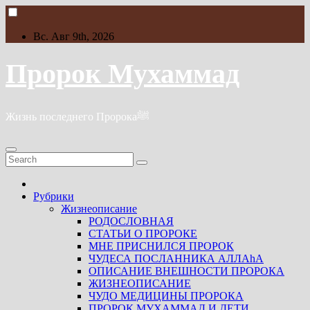
Skip
to
content
Вс. Авг 9th, 2026
Пророк Мухаммад
Жизнь последнего Пророкаﷺ
Рубрики
Жизнеописание
РОДОСЛОВНАЯ
СТАТЬИ О ПРОРОКЕ
МНЕ ПРИСНИЛСЯ ПРОРОК
ЧУДЕСА ПОСЛАННИКА АЛЛАhА
ОПИСАНИЕ ВНЕШНОСТИ ПРОРОКА
ЖИЗНЕОПИСАНИЕ
ЧУДО МЕДИЦИНЫ ПРОРОКА
ПРОРОК МУХАММАД И ДЕТИ