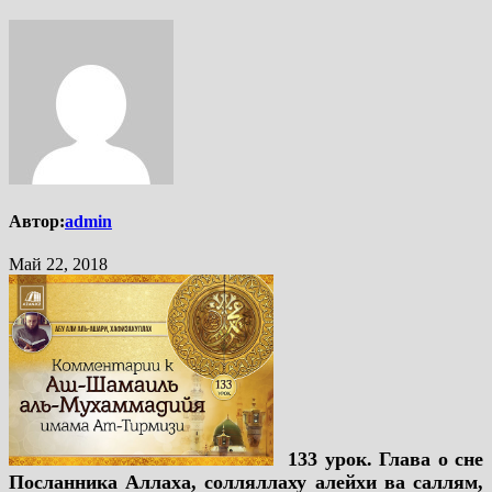
Автор:
admin
Май 22, 2018
133 урок. Глава о сне
Посланника Аллаха, солляллаху алейхи ва саллям,