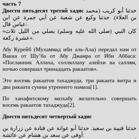
часть 7
Двести пятьдесят третий хадис
حدثنا أبو كريب (محمد
بن العلاء). حدثنا وكيع عن شعبة عن أبي جمرة عن ابن
عباس قال:
«كان النبي (صلى الله عليه وسلم) يصلي من الليل ثلاث
عشرة ركعة».
Абу Курейб (Мухаммад ибн аль-Ала) передал нам от
Вакиа от Шу’ба от Абу Джамра от Ибн Аббаса:
«Посланник Аллаха, солляллаху алейхи ва саллям,
ночью совершал тринадцать ракаатов».
Это восемь ракаатов тахаджуда, три ракаата витра и
два ракаата сунны утреннего намаза[1].
По ханафитскому мазхабу желательно совершать
восемь ракаатов тахаджуда[2].
Двести пятьдесят четвертый хадис
حدثنا قتيبة بن سعيد. حدثنا أبو عوانة عن قتادة عن زرارة بن
أوفى عن سعد بن هشام عن عائشة: