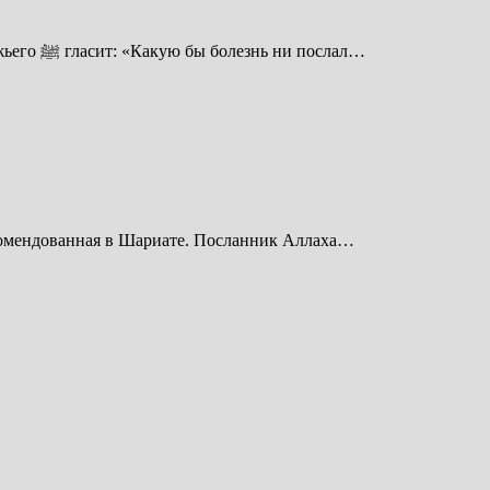
Согласно Сунне Пророка Мухаммада ﷺ, нам следует искать способы лечения поразивших нас болезней. Хадис Посланника Божьего ﷺ гласит: «Какую бы болезнь ни послал…
екомендованная в Шариате. Посланник Аллаха…