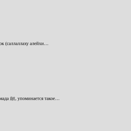
ок (саллаллаху алейхи…
В одном из хадисов, в котором описываются порицаемые дела людские времён, грядущих после периода жизни Пророка Мухаммада ﷺ, упоминается такое…