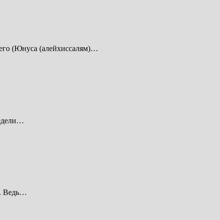
него (Юнуса (алейхиссалям)…
недели…
а. Ведь…