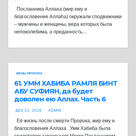
Посланника Аллаха (мир ему и
благословение Аллаhа) окружали сподвижники
– мужчины и женщины, вера которых была
непоколебима, а преданность…
ЖЕНЫ ПРОРОКА
61. ​​​​​​​УММ ХАБИБА РАМЛЯ БИНТ
АБУ СУФИЯН, да будет
доволен ею Аллах. Часть 6
ДЕК 23, 2018
ADMIN
Её жизнь после смерти Пророка, мир ему и
благословения Аллаха Умм Хабиба была
свидетелем завоевания Мекки Посланником