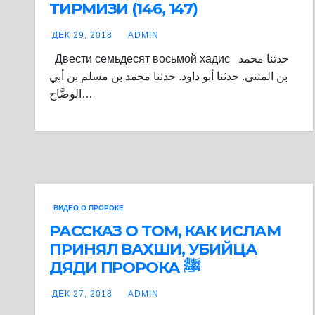
ТИРМИЗИ (146, 147)
ДЕК 29, 2018
ADMIN
Двести семьдесят восьмой хадис حدثنا محمد
بن المثنى. حدثنا أبو داود. حدثنا محمد بن مسلم بن أبي
الوضَّاح…
ВИДЕО О ПРОРОКЕ
РАССКАЗ О ТОМ, КАК ИСЛАМ
ПРИНЯЛ ВАХШИ, УБИЙЦА
ДЯДИ ПРОРОКА ﷺ
ДЕК 27, 2018
ADMIN