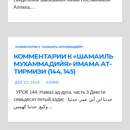
Аллаха,…
КОММЕНТАРИИ К "ШАМАИЛЬ МУХАММАДИЙЯ"
КОММЕНТАРИИ К «ШАМАИЛЬ
МУХАММАДИЙЯ» ИМАМА АТ-
ТИРМИЗИ (144, 145)
ДЕК 23, 2018
ADMIN
УРОК 144. Намаз ад-духа, часть 3 Двести
семьдесят пятый хадис حدثنا ابن أبي عمر. حدثنا
وكيع. حدثنا كهمس…