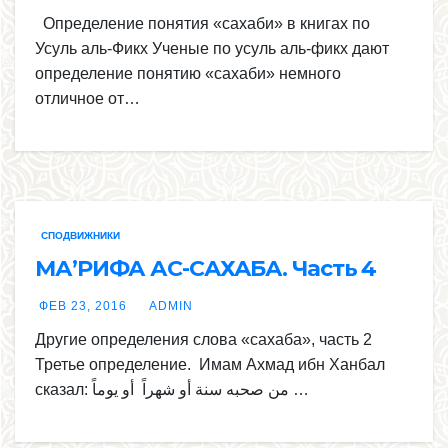
Определение понятия «сахаби» в книгах по
Усуль аль-Фикх Ученые по усуль аль-фикх дают
определение понятию «сахаби» немного
отличное от…
СПОДВИЖНИКИ
МА’РИФА АС-САХАБА. Часть 4
ФЕВ 23, 2016
ADMIN
Другие определения слова «сахаба», часть 2
Третье определение. Имам Ахмад ибн Ханбал
сказал: من صحبه سنة أو شهراً أو يوماً …