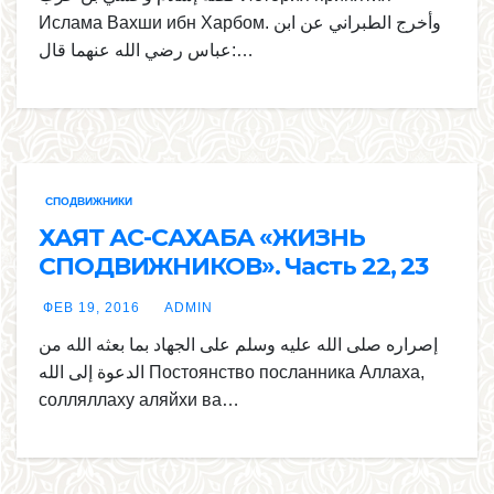
Ислама Вахши ибн Харбом. وأخرج الطبراني عن ابن
عباس رضي الله عنهما قال:…
СПОДВИЖНИКИ
ХАЯТ АС-САХАБА «ЖИЗНЬ
СПОДВИЖНИКОВ». Часть 22, 23
ФЕВ 19, 2016
ADMIN
إصراره صلى الله عليه وسلم على الجهاد بما بعثه الله من
الدعوة إلى الله Постоянство посланника Аллаха,
солляллаху аляйхи ва…