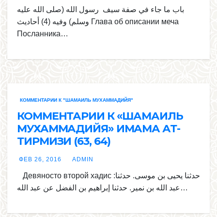
باب ما جاء في صفة سيف رسول الله (صلى الله عليه
وسلم) وفيه (4) أحاديث Глава об описании меча
Посланника…
КОММЕНТАРИИ К "ШАМАИЛЬ МУХАММАДИЙЯ"
КОММЕНТАРИИ К «ШАМАИЛЬ
МУХАММАДИЙЯ» ИМАМА АТ-
ТИРМИЗИ (63, 64)
ФЕВ 26, 2016
ADMIN
Девяносто второй хадис :حدثنا يحيى بن موسى. حدثنا
عبد الله بن نمير. حدثنا إبراهيم بن الفضل عن عبد الله…