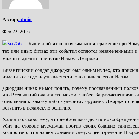
Автор:
admin
Фев 22, 2016
Как и любая военная кампания, сражение при Ярму
тех или иных битвах эти события остаются незамеченными и 
можно выделить принятие Ислама Джорджи.
Византийский солдат Джорджи был одним из тех, кто прибыл 
изменило его до неузнаваемости, оно привело его в Ислам.
Джорджи никак не мог понять, почему прославленный полково
что Всевышний одарил его мечом с небес. За разъяснениями о
отношения к какому-либо чудесному оружию. Джорджи с ещё
вступить в исламскую религию.
Халид подсказал ему, что необходимо сделать новообращенн
убит на стороне мусульман против своих бывших единоверц
воспроизводит в нашем сознании следующее изречение Пророк