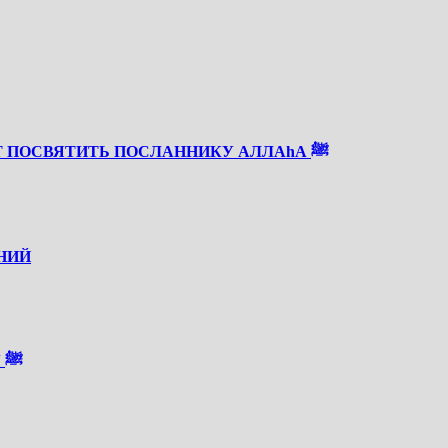
СКОРО РАБИУЛЬ АВВАЛЬ — ВРЕМЯ, КОТОРОЕ СТОИТ ПОСВЯТИТЬ ПОСЛАННИКУ АЛЛАhА ﷺ
НИЙ
О СОКРАЩЕННОМ НАПИСАНИИ САЛАВАТА ПРОРОКУ ﷺ