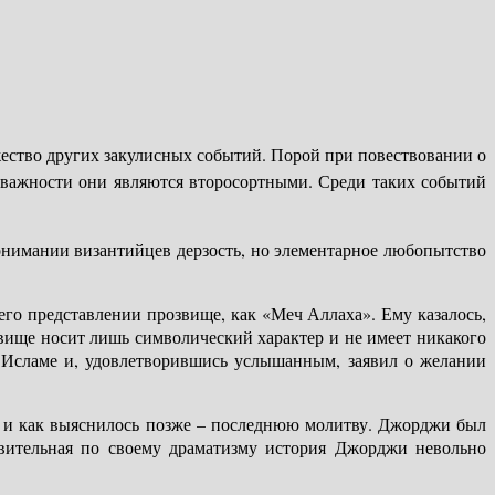
жество других закулисных событий. Порой при повествовании о
и важности они являются второсортными. Среди таких событий
онимании византийцев дерзость, но элементарное любопытство
го представлении прозвище, как «Меч Аллаха». Ему казалось,
звище носит лишь символический характер и не имеет никакого
Исламе и, удовлетворившись услышанным, заявил о желании
– и как выяснилось позже – последнюю молитву. Джорджи был
вительная по своему драматизму история Джорджи невольно