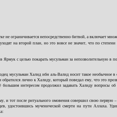
ке не ограничивается непосредственно битвой, а включает мно
уходят на второй план, но это вовсе не значит, что по степен
в Ярмук с целью покарать мусульман за непозволительную в п
дец мусульман Халид ибн аль-Валид носит такое необычное в е
н обратился лично к Халиду, который поведал ему, что это про
 большим интересом продолжил задавать Халиду вопросы об 
ому, и тот после ритуального омовения совершил свою первую 
ев, удостоившись мученической смерти на пути Аллаха. Уди
а: