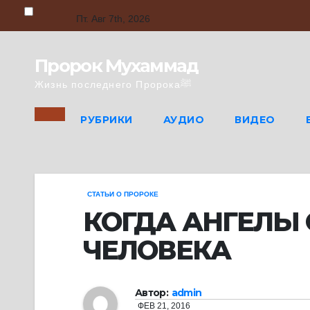
Skip
to
Пт. Авг 7th, 2026
content
Пророк Мухаммад
Жизнь последнего Пророкаﷺ
РУБРИКИ
АУДИО
ВИДЕО
СТАТЬИ О ПРОРОКЕ
КОГДА АНГЕЛЫ
ЧЕЛОВЕКА
Автор:
admin
ФЕВ 21, 2016