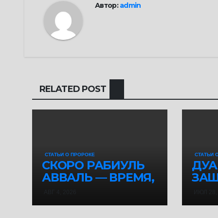
Автор:
admin
RELATED POST
СТАТЬИ О ПРОРОКЕ
СТАТЬИ 
СКОРО РАБИУЛЬ
ДУА
АВВАЛЬ — ВРЕМЯ,
ЗАЩ
КОТОРОЕ СТОИТ
УТР
АВГ 4, 2026
ИЮЛ 28,
ПОСВЯТИТЬ
БЛА
ПОСЛАННИКУ