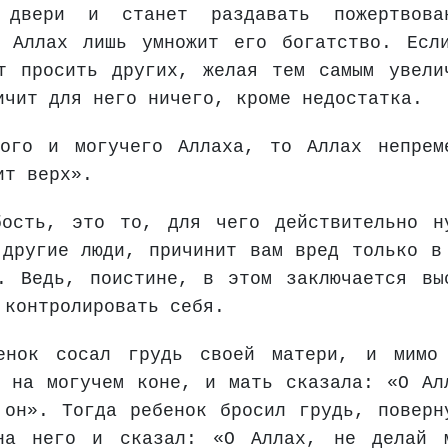
 двери и станет раздавать пожертвова
о Аллах лишь умножит его богатство. Есл
т просить других, желая тем самым увели
ичит для него ничего, кроме недостатка.
кого и могучего Аллаха, то Аллах непрем
ит верх».
бость, это то, для чего действительно н
 другие люди, причинит вам вред только в
. Ведь, поистине, в этом заключается вы
 контролировать себя.
енок сосал грудь своей матери, и мимо
а на могучем коне, и мать сказала: «О Ал
 он». Тогда ребенок бросил грудь, поверн
на него и сказал: «О Аллах, не делай 