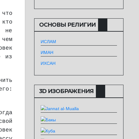
 что
 кто
ОСНОВЫ РЕЛИГИИ
о не
 чем
ИСЛАМ
овек
ИМАН
е из
ИХСАН
нить
его:
3D ИЗОБРАЖЕНИЯ
огда
свой
овек
ассу