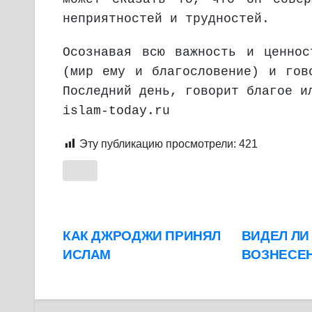
неприятностей и трудностей.
Осознавая всю важность и ценнос
(мир ему и благословение) и гов
Последний день, говорит благое и
islam-today.ru
Эту публикацию просмотрели:
421
Навигация
КАК ДЖРОДЖИ ПРИНЯЛ
ВИДЕЛ ЛИ ПРОРОК ﷺ ВСЕВЫ
ИСЛАМ
ВОЗНЕСЕ
по
записям