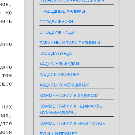
ЧУДЕСА ПОСЛАННИКА АЛЛАhА
ния,
ПРАВЕДНЫЕ ХАЛИФЫ
и же
чить
СПОДВИЖНИКИ
СПОДВИЖНИЦЫ
ТАБИИНЫ И ТАБИ ТАБИИНЫ
енно
КАСЫДА БУРДА
ХАДИС-УЛЬ-КУДСИ
ужно
ХАДИСЫ ПРОРОКА
 том
сшее
ХАДИСЫ О ЖЕНЩИНАХ
КОММЕНТАРИИ К ХАДИСАМ
КОММЕНТАРИИ К «ШАМАИЛЬ
 них
МУХАММАДИЙЯ»
лах,
КОММЕНТАРИИ К «МАЛФУЗАТ»
улся
меня
ЛУЧШИЙ ПРИМЕР