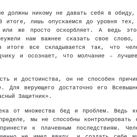
не должны никому не давать себя в обиду,
В итоге, лишь опускаемся до уровня тех,
 или же просто оскорбляет. А ведь эт
Неужели нам важнее сказать свое слово,
в итоге все складывается так, что чел
дчику и осознает, что молчание – лучше
сть и достоинства, он не способен причи
е. Для верующего достаточно его Всевышн
асный Защитник».
века от множества бед и проблем. Ведь к
пределе, мы не способны контролировать 
ринести к плачевным последствиям. Чел
шенно не имел ввиду, и создать себе м