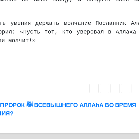
ть умения держать молчание Посланник Ал
орил: «Пусть тот, кто уверовал в Аллаха
ли молчит!»
ШНЕГО АЛЛАhА ВО ВРЕМЯ
НИЯ?