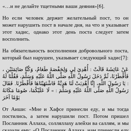
«…и не делайте тщетными ваши деяния»[6].
Но если человек держит желательный пост, то он
может нарушить пост в начале дня, на что и указывает
этот хадис, однако этот день поста следует затем
восполнить.
На обязательность восполнения добровольного поста,
который был нарушен, указывает следующий хадис[7]:
، عَنْ عَائِشَةَ قَالَتْ : أُهْدِيَ لِي وَلِحَفْصَةَ طَعَامٌ، وَكُنَّا صَائِمَتَيْنِ
فَأَفْطَرْنَا، ثُمَّ دَخَلَ رَسُولُ اللَّهِ صَلَّى اللَّهُ عَلَيْهِ وَسَلَّمَ، فَقُلْنَا لَهُ
: يَا رَسُولَ اللَّهِ، إِنَّا أُهْدِيَتْ لَنَا هَدِيَّةٌ فَاشْتَهَيْنَاهَا فَأَفْطَرْنَا. فَقَالَ
رَسُولُ اللَّهِ صَلَّى اللَّهُ عَلَيْهِ وَسَلَّمَ : » لَا عَلَيْكُمَا، صُومَا مَكَانَهُ
يَوْمًا آخَرَ
От Аиши: «Мне и Хафсе принесли еду, и мы тогда
постились, а затем нарушили пост. Потом пришел
Посланник Аллаха, солляллаху алейхи ва саллям, и мы
сказали ему: «О Посланник Аллаха, нам принесли еду