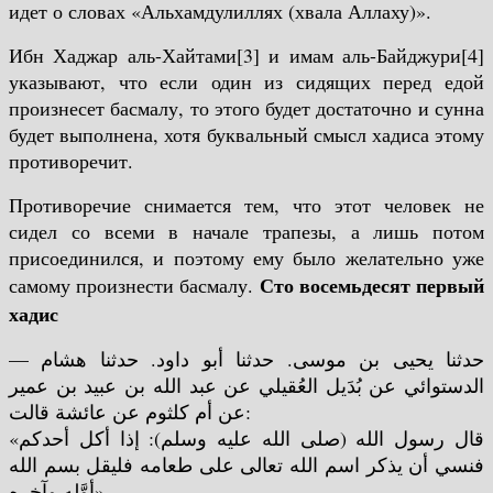
идет о словах «Альхамдулиллях (хвала Аллаху)».
Ибн Хаджар аль-Хайтами[3] и имам аль-Байджури[4]
указывают, что если один из сидящих перед едой
произнесет басмалу, то этого будет достаточно и сунна
будет выполнена, хотя буквальный смысл хадиса этому
противоречит.
Противоречие снимается тем, что этот человек не
сидел со всеми в начале трапезы, а лишь потом
присоединился, и поэтому ему было желательно уже
Сто восемьдесят первый
самому произнести басмалу.
хадис
— حدثنا يحيى بن موسى. حدثنا أبو داود. حدثنا هشام
الدستوائي عن بُدَيل العُقيلي عن عبد الله بن عبيد بن عمير
عن أم كلثوم عن عائشة قالت:
«قال رسول الله (صلى الله عليه وسلم): إذا أكل أحدكم
فنسي أن يذكر اسم الله تعالى على طعامه فليقل بسم الله
أوَّله وآخره».