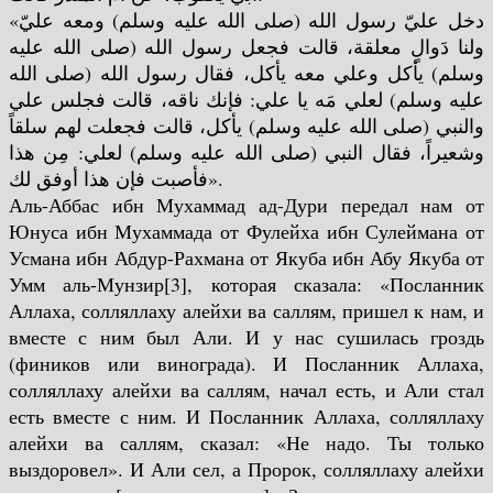
«دخل عليّ رسول الله (صلى الله عليه وسلم) ومعه عليّ
ولنا دَوالٍ معلقة، قالت فجعل رسول الله (صلى الله عليه
وسلم) يأكل وعلي معه يأكل، فقال رسول الله (صلى الله
عليه وسلم) لعلي مَه يا علي: فإنك ناقه، قالت فجلس علي
والنبي (صلى الله عليه وسلم) يأكل، قالت فجعلت لهم سلقاً
وشعيراً، فقال النبي (صلى الله عليه وسلم) لعلي: مِن هذا
فأصبت فإن هذا أوفق لك».
Аль-Аббас ибн Мухаммад ад-Дури передал нам от
Юнуса ибн Мухаммада от Фулейха ибн Сулеймана от
Усмана ибн Абдур-Рахмана от Якуба ибн Абу Якуба от
Умм аль-Мунзир[3], которая сказала: «Посланник
Аллаха, солляллаху алейхи ва саллям, пришел к нам, и
вместе с ним был Али. И у нас сушилась гроздь
(фиников или винограда). И Посланник Аллаха,
солляллаху алейхи ва саллям, начал есть, и Али стал
есть вместе с ним. И Посланник Аллаха, солляллаху
алейхи ва саллям, сказал: «Не надо. Ты только
выздоровел». И Али сел, а Пророк, солляллаху алейхи