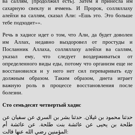
ва саллям, [продолжил есть]. Затем я принесла им
сахарную свеклу и ячмень. И Пророк, солляллаху
алейхи ва саллям, сказал Али: «Ешь это. Это больше
тебе подходит»».
Речь в хадисе идет о том, что Али, да будет доволен
им Аллах, недавно выздоровел от простуды и
Посланник Аллаха, солляллаху алейхи ва саллям,
указал ему, что следует воздерживаться от
определенного виды еды, потому что организм еще не
восстановился и у него нет сил переваривать еду
должным образом.
Таким образом, диета играет
важную роль в процессе восстановления после
болезни.
Сто семьдесят четвертый хадис
حدثنا محمود بن غيلان. حدثنا بشر بن السري عن سفيان عن
طلحة بن يحيى عن عائشة بنت طلحة. عن عائشة أم
المؤمنين رضي الله عنها قالت: