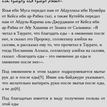
الطعام الوضوء قبله والوضوء بعده».
Яхья ибн Муса передал нам от Абдуллаха ибн Нумейра
от Кейса ибн ар-Рабиа (ха), а также Кутейба передал
нам от Абдуль-Карима аль-Джурджани от Кейса ибн
ар-Рабиа от Абу Хашима от Зазана от Сальмана: «Я
читал в Таурате, что благодать еды – в омовении после
нее, и сказал это Пророку, солляллаху алейхи ва
саллям, и рассказал ему то, что прочитал в Таурате, и
тогда Посланник Аллаха, солляллаху алейхи ва саллям,
сказал: «Благодать еды – это омовение до еды и
омовение после нее»».
Под омовением в этом хадисе подразумевается мытье
рук до и после еды[5].
Имам аль-Байджури указывает,
что желательно вытирать руки после мытья после еды,
а не до[6].
Под благодатью имеется в виду получение пользы от
этой еды