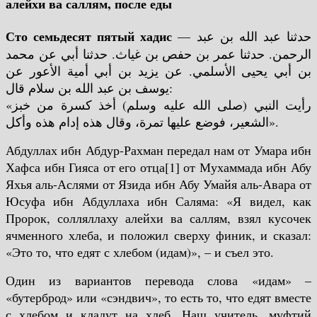
алейхи ва саллям, после еды
Сто семьдесят пятый хадис
— حدثنا عبد الله بن عبد
الرحمن. حدثنا عمر بن حفص بن غياث. حدثنا أبي عن محمد
بن أبي يحيى الأسلمي. عن يزيد بن أبي أمية الأعور عن
يوسف بن عبد الله بن سلام قال:
«رأيت النبي (صلى الله عليه وسلم) أخذ كسرة من خبز
الشعير، فوضع عليها تمرة، وقال هذه إدام هذه وأكل».
Абдуллах ибн Абдур-Рахман передал нам от Умара ибн
Хафса ибн Гияса от его отца[1] от Мухаммада ибн Абу
Яхья аль-Аслями от Язида ибн Абу Умайя аль-Авара от
Юсуфа ибн Абдуллаха ибн Саляма: «Я видел, как
Пророк, солляллаху алейхи ва саллям, взял кусочек
ячменного хлеба, и положил сверху финик, и сказал:
«Это то, что едят с хлебом (идам)», – и съел это.
Один из вариантов перевода слова «идам» –
«бутерброд» или «сэндвич», то есть то, что едят вместе
с хлебом и кладут на хлеб.
Наш учитель, муфтий