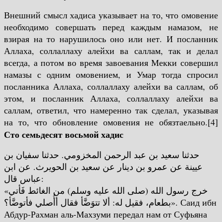
Внешний смысл хадиса указывает на то, что омовение
необходимо совершать перед каждым намазом, не
взирая на то нарушилось оно или нет. И посланник
Аллаха, соллаллаху алейхи ва саллам, так и делал
всегда, а потом во время завоевания Мекки совершил
намазы с одним омовением, и Умар тогда спросил
посланника Аллаха, соллаллаху алейхи ва саллам, об
этом, и посланник Аллаха, соллаллаху алейхи ва
саллам, ответил, что намеренно так сделал, указывая
на то, что обновление омовения не обязтаельно.[4]
Сто семьдесят восьмой хадис
حدثنا سعيد بن عبد الرحمن المخزومي. حدثنا سفيان بن
عيينة عن عمرو بن دينار عن سعيد بن الحويرث. عن ابن
عباس قال:
«خرج رسول الله (صلى الله عليه وسلم) من الغائط فَأتي
بطعام، فقيل له: ألا تتوَضَّأ فقال أأُصلي فأتوضَّأ؟».
Саид ибн
Абдур-Рахман аль-Махзуми передал нам от Суфьяна