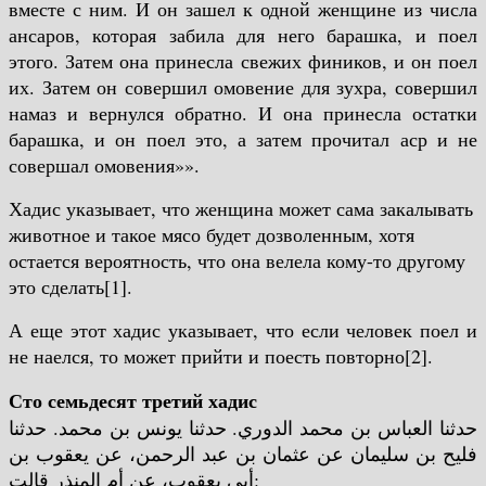
вместе с ним. И он зашел к одной женщине из числа
ансаров, которая забила для него барашка, и поел
этого. Затем она принесла свежих фиников, и он поел
их. Затем он совершил омовение для зухра, совершил
намаз и вернулся обратно. И она принесла остатки
барашка, и он поел это, а затем прочитал аср и не
совершал омовения»».
Хадис указывает, что женщина может сама закалывать
животное и такое мясо будет дозволенным, хотя
остается вероятность, что она велела кому-то другому
это сделать[1].
А еще этот хадис указывает, что если человек поел и
не наелся, то может прийти и поесть повторно[2].
Сто семьдесят третий хадис
حدثنا العباس بن محمد الدوري. حدثنا يونس بن محمد. حدثنا
فليح بن سليمان عن عثمان بن عبد الرحمن، عن يعقوب بن
أبي يعقوب، عن أم المنذر قالت: