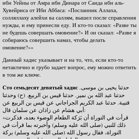
ибн Уейны от Амра ибн Динара от Саида ибн аль-
Хувейриса от Ибн Аббаса: «Посланник Аллаха,
солляллаху алейхи ва саллям, вышел после справления
нужды, и ему принесли еду. И кто-то сказал: «Разве ты
не будешь совершать омовение?» И он сказал: «Разве я
собираюсь совершить намаз, чтобы делать
омовение?»»
Данный хадис указывает и на то, что, если кто-то
нетактично и грубо задает вопрос, ему можно ответить
в том же ключе.
Сто семьдесят девятый хадис
حدثنا يحيى بن موسى.
حدثنا عبد الله بن نمير. حدثنا قيس بن الربيع. (ح) وحدثنا
قتيبة. حدثنا عبد الكريم الجراجاني عن قيس بن الربيع عن
أبي هشام عن زاذان عن سلمان قال:
«قرأت في التوراة أن بَرَكة الطعام الوضوء بعده، فذكرت
ذلك للنبي (صلى الله عليه وسلم) وأخبرته بما قرأت في
التوراة، فقال رسول الله (صلى الله عليه وسلم) بركة