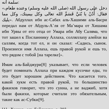
سلمة أنه:
«دخل على رسول الله (صلى الله عليه وسلم) وعنده طعام،
فقال: أُدْنُ يا بُنَيَّ فَسَمِّ الله تعالى وكل بيمينك، وكل مما
يليك».
Абдуллах ибн ас-Сабах аль-Хашими аль-Басри
передал нам от Абдуль-А’ля от Ма’мара от Хишама
ибн Урвы от его отца от Умара ибн Абу Саляма, что
тот зашел к Посланнику Аллаха, солляллаху алейхи ва
саллям, когда тот ел, и он сказал: «Садись, сынок.
Произнеси имя Аллаха, ешь правой рукой и ешь то,
что рядом с тобой [на тарелке]».
Имам аль-Байджури[8] указывает, что если человек
будет поминать Аллаха при каждом кусочке еды, то
это будет хорошим действием.
Что касается того,
какой хукм есть правой рукой, то большинство
факихов говорит, что это сунна, а не ваджиб, хотя
были факихи, которые считали это обязательным,
такие как ас-Субки[9].
[1] «Хашия» аль-Байджури, с. 303.