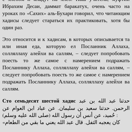
Ибрахим Десаи, даммат баракатух, очень часто на
уроках по «Сахих» аль-Бухари говорил, что читающим
хадисы следует стараться их практиковать, хотя бы
один раз.
Это относится и к хадисам, в которых описывается та
или иная еда, которую ел Посланник Аллаха,
солляллаху алейхи ва саллям, – следует попробовать
поесть то же самое с намерением подражать
Посланнику Аллаха, солляллаху алейхи ва саллям, –
следует попробовать поесть то же самое с намерением
подражать Посланнику Аллаха, солляллаху алейхи ва
саллям.
Сто семьдесят шестой хадис
حدثنا عبد الله بن عبد
الرحمن. حدثنا سعيد بن سليمان. عن عباد ابن العوام عن
حُميد، عن أنس أن رسول الله (صلى الله عليه وسلم) :
«كان يعجبه الثفل. قال عبد الله يعني ما بقي من الطعام