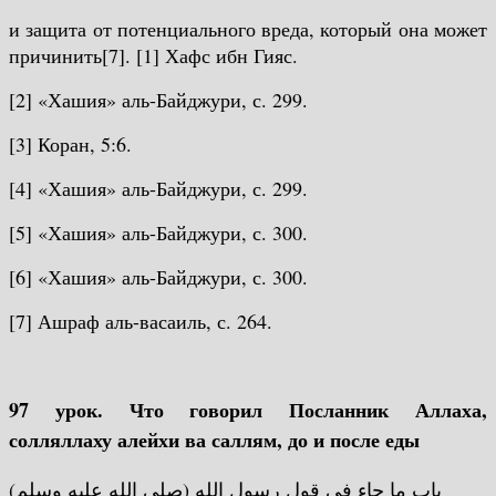
и защита от потенциального вреда, который она может
причинить[7].
[1] Хафс ибн Гияс.
[2] «Хашия» аль-Байджури, с. 299.
[3] Коран, 5:6.
[4] «Хашия» аль-Байджури, с. 299.
[5] «Хашия» аль-Байджури, с. 300.
[6] «Хашия» аль-Байджури, с. 300.
[7] Ашраф аль-васаиль, с. 264.
97 урок. Что говорил Посланник Аллаха,
солляллаху алейхи ва саллям, до и после еды
باب ما جاء في قول رسول الله (صلى الله عليه وسلم)