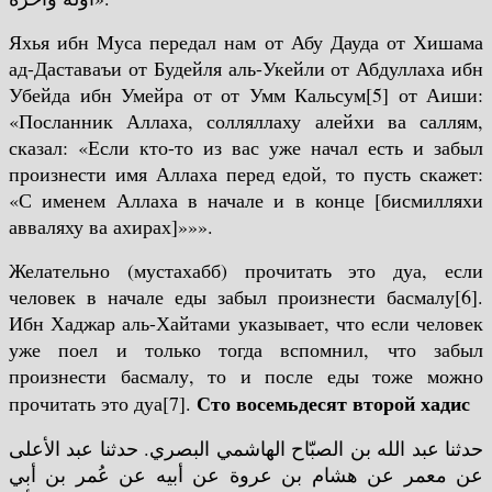
Яхья ибн Муса передал нам от Абу Дауда от Хишама
ад-Даставаъи от Будейля аль-Укейли от Абдуллаха ибн
Убейда ибн Умейра от от Умм Кальсум[5] от Аиши:
«Посланник Аллаха, солляллаху алейхи ва саллям,
сказал: «Если кто-то из вас уже начал есть и забыл
произнести имя Аллаха перед едой, то пусть скажет:
«С именем Аллаха в начале и в конце [бисмилляхи
авваляху ва ахирах]»»».
Желательно (мустахабб) прочитать это дуа, если
человек в начале еды забыл произнести басмалу[6].
Ибн Хаджар аль-Хайтами указывает, что если человек
уже поел и только тогда вспомнил, что забыл
произнести басмалу, то и после еды тоже можно
Сто восемьдесят второй хадис
прочитать это дуа[7].
حدثنا عبد الله بن الصبّاح الهاشمي البصري. حدثنا عبد الأعلى
عن معمر عن هشام بن عروة عن أبيه عن عُمر بن أبي