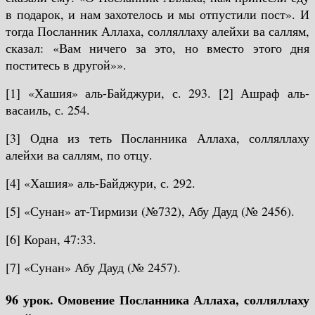
в подарок, и нам захотелось и мы отпустили пост». И
тогда Посланник Аллаха, солляллаху алейхи ва саллям,
сказал: «Вам ничего за это, но вместо этого дня
поститесь в другой»».
[1] «Хашия» аль-Байджури, с. 293.
[2] Ашраф аль-
васаиль, с. 254.
[3] Одна из теть Посланника Аллаха, солляллаху
алейхи ва саллям, по отцу.
[4] «Хашия» аль-Байджури, с. 292.
[5] «Сунан» ат-Тирмизи (№732), Абу Дауд (№ 2456).
[6] Коран, 47:33.
[7] «Сунан» Абу Дауд (№ 2457).
96 урок. Омовение Посланника Аллаха, солляллаху