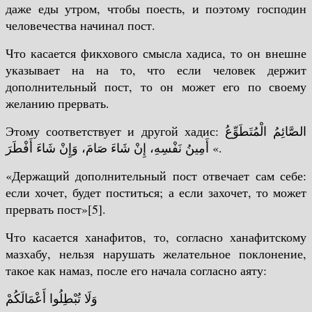
даже еды утром, чтобы поесть, и поэтому господин
человечества начинал пост.
Что касается фикхового смысла хадиса, то он внешне
указывает на на то, что если человек держит
дополнительный пост, то он может его по своему
желанию прервать.
Этому соответствует и другой хадис:
الصَّائِمُ الْمُتَطَوِّعُ
أَمِينُ نَفْسِهِ، إِنْ شَاءَ صَامَ، وَإِنْ شَاءَ أَفْطَرَ «.
«Держащий дополнительный пост отвечает сам себе:
если хочет, будет поститься; а если захочет, то может
прервать пост»[5].
Что касается ханафитов, то, согласно ханафитскому
мазхабу, нельзя нарушать желательное поклонение,
такое как намаз, после его начала согласно аяту:
وَلَا تُبْطِلُوا أَعْمَالَكُمْ