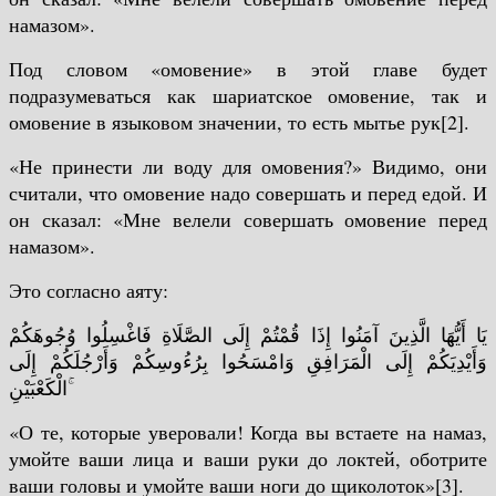
намазом».
Под словом «омовение» в этой главе будет
подразумеваться как шариатское омовение, так и
омовение в языковом значении, то есть мытье рук[2].
«Не принести ли воду для омовения?» Видимо, они
считали, что омовение надо совершать и перед едой.
И
он сказал: «Мне велели совершать омовение перед
намазом».
Это согласно аяту:
يَا أَيُّهَا الَّذِينَ آمَنُوا إِذَا قُمْتُمْ إِلَى الصَّلَاةِ فَاغْسِلُوا وُجُوهَكُمْ
وَأَيْدِيَكُمْ إِلَى الْمَرَافِقِ وَامْسَحُوا بِرُءُوسِكُمْ وَأَرْجُلَكُمْ إِلَى
الْكَعْبَيْنِ ۚ
«О те, которые уверовали! Когда вы встаете на намаз,
умойте ваши лица и ваши руки до локтей, оботрите
ваши головы и умойте ваши ноги до щиколоток»[3].