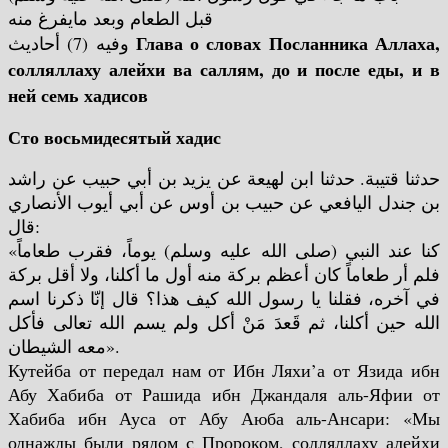
قبل الطعام وبعد مايفرغ منه
Глава о словах Посланника Аллаха,
وفيه (7) أحاديث
солляллаху алейхи ва саллям, до и после еды, и в
ней семь хадисов
Сто восьмидесятый хадис
حدثنا قتيبة. حدثنا ابن لهيعة عن يزيد بن أبي حبيب عن راشد
بن جندل اليافعي عن حبيب بن أوس عن أبي أيوب الأنصاري
قال:
«كنا عند النبي (صلى الله عليه وسلم) يوماً، فقرب طعاماً
فلم أر طعاماً كان أعظم بركة منه أول ما أكلنا، ولا أقل بركة
في آخره، فقلنا يا رسول الله كيف هذا؟ قال إنّا ذكرنا اسم
الله حين أكلنا، ثم قَعدَ مَنْ أكل ولم يسم الله تعالى فأكل
معه الشيطان».
Кутейба от передал нам от Ибн Ляхи’а от Язида ибн
Абу Хабиба от Рашида ибн Джандаля аль-Яфии от
Хабиба ибн Ауса от Абу Аюба аль-Ансари: «Мы
однажды были рядом с Пророком, солляллаху алейхи