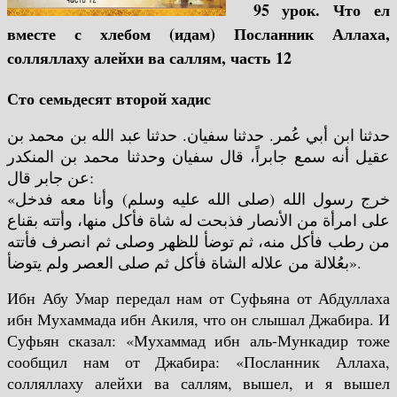
95 урок. Что ел
вместе с хлебом (идам) Посланник Аллаха,
солляллаху алейхи ва саллям, часть 12
Сто семьдесят второй хадис
حدثنا ابن أبي عُمر. حدثنا سفيان. حدثنا عبد الله بن محمد بن
عقيل أنه سمع جابراً، قال سفيان وحدثنا محمد بن المنكدر
عن جابر قال:
«خرج رسول الله (صلى الله عليه وسلم) وأنا معه فدخل
على امرأة من الأنصار فذبحت له شاة فأكل منها، وأتته بقناع
من رطب فأكل منه، ثم توضأ للظهر وصلى ثم انصرف فأتته
بعُلالة من علاله الشاة فأكل ثم صلى العصر ولم يتوضأ».
Ибн Абу Умар передал нам от Суфьяна от Абдуллаха
ибн Мухаммада ибн Акиля, что он слышал Джабира. И
Суфьян сказал: «Мухаммад ибн аль-Мункадир тоже
сообщил нам от Джабира: «Посланник Аллаха,
солляллаху алейхи ва саллям, вышел, и я вышел