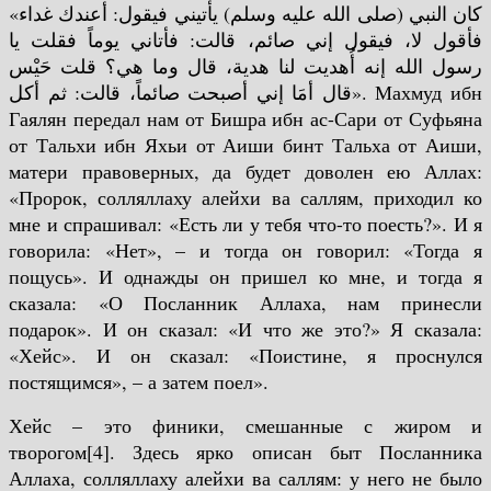
«كان النبي (صلى الله عليه وسلم) يأتيني فيقول: أعندك غداء
فأقول لا، فيقول إني صائم، قالت: فأتاني يوماً فقلت يا
رسول الله إنه أُهديت لنا هدية، قال وما هي؟ قلت حَيْس
قال أمَا إني أصبحت صائماً، قالت: ثم أكل».
Махмуд ибн
Гаялян передал нам от Бишра ибн ас-Сари от Суфьяна
от Тальхи ибн Яхьи от Аиши бинт Тальха от Аиши,
матери правоверных, да будет доволен ею Аллах:
«Пророк, солляллаху алейхи ва саллям, приходил ко
мне и спрашивал: «Есть ли у тебя что-то поесть?». И я
говорила: «Нет», – и тогда он говорил: «Тогда я
пощусь». И однажды он пришел ко мне, и тогда я
сказала: «О Посланник Аллаха, нам принесли
подарок». И он сказал: «И что же это?» Я сказала:
«Хейс». И он сказал: «Поистине, я проснулся
постящимся», – а затем поел».
Хейс – это финики, смешанные с жиром и
творогом[4].
Здесь ярко описан быт Посланника
Аллаха, солляллаху алейхи ва саллям: у него не было