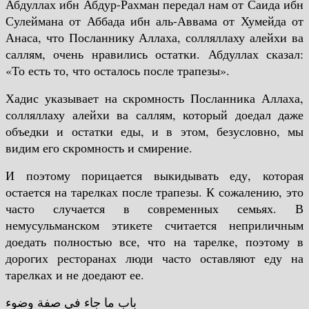
Абдуллах ибн Абдур-Рахман передал нам от Саида ибн
Сулеймана от Аббада ибн аль-Аввама от Хумейда от
Анаса, что Посланнику Аллаха, солляллаху алейхи ва
саллям, очень нравились остатки. Абдуллах сказал:
«То есть то, что осталось после трапезы».
Хадис указывает на скромность Посланника Аллаха,
солляллаху алейхи ва саллям, который доедал даже
объедки и остатки еды, и в этом, безусловно, мы
видим его скромность и смирение.
И поэтому порицается выкидывать еду, которая
остается на тарелках после трапезы. К сожалению, это
часто случается в современных семьях.
В
немусульманском этикете считается неприличным
доедать полностью все, что на тарелке, поэтому в
дорогих ресторанах люди часто оставляют еду на
тарелках и не доедают ее.
باب ما جاء في صفة وضوء