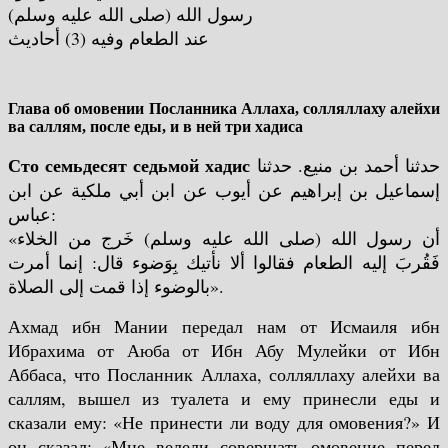
رسول الله (صلى الله عليه وسلم)
عند الطعام وفيه (3) أحاديث
Глава об омовении Посланника Аллаха, солляллаху алейхи
ва саллям, после еды, и в ней три хадиса
Сто семьдесят седьмой хадис
حدثنا أحمد بن منيع. حدثنا
إسماعيل بن إبراهيم عن أيوب عن ابن أبي ملكية عن ابن
عباس:
«أن رسول الله (صلى الله عليه وسلم) خَرج من الخلاء
فَقُربَ إليه الطعام فقالوا ألا نأتيك بِوَضوء قال: إنما أمرت
بالوضوء إذا قمت إلى الصلاة».
Ахмад ибн Мании передал нам от Исмаиля ибн
Ибрахима от Аюба от Ибн Абу Мулейки от Ибн
Аббаса, что Посланник Аллаха, солляллаху алейхи ва
саллям, вышел из туалета и ему принесли еды и
сказали ему: «Не принести ли воду для омовения?» И
он сказал: «Мне велели совершать омовение перед