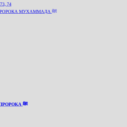
3, 74
ОН НИКОГДА НЕ МСТИЛ: НРАВСТВЕННЫЕ КАЧЕСТВА ПРОРОКА МУХАММАДА ﷺ
«СКАЖИ МНЕ КТО ТВОЙ ДРУГ»: УРОКИ ДРУЖБЫ ОТ ПРОРОКА ﷺ