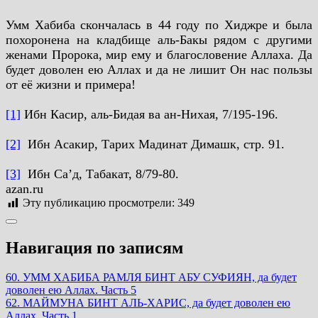
Умм Хабиба скончалась в 44 году по Хиджре и была
похоронена на кладбище аль-Бакы рядом с другими
женами Пророка, мир ему и благословение Аллаха. Да
будет доволен ею Аллах и да не лишит Он нас пользы
от её жизни и примера!
[1]
Ибн Касир, аль-Бидая ва ан-Нихая, 7/195-196.
[2]
Ибн Асакир, Тарих Мадинат Димашк, стр. 91.
[3]
Ибн Саʼд, Табакат, 8/79-80.
azan.ru
Эту публикацию просмотрели:
349
Навигация по записям
60. ​​​​​​​УММ ХАБИБА РАМЛЯ БИНТ АБУ СУФИЯН, да будет
доволен ею Аллах. Часть 5
62. ​​​​​​​МАЙМУНА БИНТ АЛЬ-ХАРИС, да будет доволен ею
Аллах. Часть 1