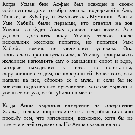
Когда Усман бин Аффан был осажден в своем
собственном доме, то обратился за поддержкой к Али,
Тальхе, аз-Зубайру, и Уммахат аль-Муминин. Али и
Умм Хабиба были первыми, кто ответил на зов
Усмана, да будет Аллах доволен ими всеми. Али
удалось доставить воду Усману только после
нескольких жестких попыток, но попытки Умм
Хабибы помочь не увенчались успехом. Она
попыталась проникнуть в дом, к Усману, прикрываясь
желанием напомнить ему о завещании сирот и вдов,
которые находились у него, но повстанцы,
окружившие его дом, не поверили ей. Более того, они
напали на нее, сбросив её с мула, и если бы не
вовремя подоспевшие мусульмане, которые укрыли и
увели её оттуда, её бы убили на месте.
Когда Аиша выразила намерение на совершение
Хаджа, то люди попросили её остаться, объяснив свою
просьбу тем, что мятежники, возможно, хотя бы из
пиетета к ней одумаются. Но Аиша сказала на это: