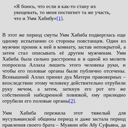
«Я боюсь, что если я как-то стану их
увещевать, то меня постигнет та же участь,
что и Умм Хабибу»
[1]
.
В этот же период смуты Умм Хабиба подверглась еще
одному испытанию со стороны повстанцев. Один из
мужчин проник к ней в комнату, застав непокрытой, а
затем стал описывать её другим мужчинам. Умм
Хабиба была сильно расстроена и в одной из молитв
попросила Аллаха лишить этого человека руки, и
чтобы его половые органы были публично отсечены.
Всевышний Аллах принял дуа Матери правоверных –
впоследствии этому человеку действительно отрубили
руку мечом, а затем, заткнув его рот его же
собственной набедренной повязкой, ему прилюдно
отрубили его половые органы
[2]
.
Умм Хабиба пережила этот тяжелый для
мусульманской общины период и даже застала период
правления своего брата – Муавии ибн Абу Суфьяна, да