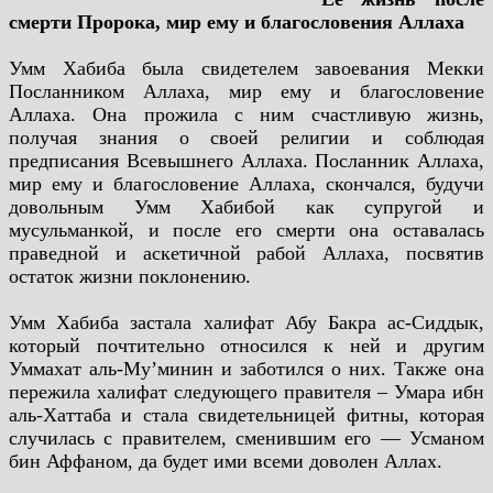
смерти Пророка, мир ему и благословения Аллаха
Умм Хабиба была свидетелем завоевания Мекки
Посланником Аллаха, мир ему и благословение
Аллаха. Она прожила с ним счастливую жизнь,
получая знания о своей религии и соблюдая
предписания Всевышнего Аллаха. Посланник Аллаха,
мир ему и благословение Аллаха, скончался, будучи
довольным Умм Хабибой как супругой и
мусульманкой, и после его смерти она оставалась
праведной и аскетичной рабой Аллаха, посвятив
остаток жизни поклонению.
Умм Хабиба застала халифат Абу Бакра ас-Сиддык,
который почтительно относился к ней и другим
Уммахат аль-Муʼминин и заботился о них. Также она
пережила халифат следующего правителя – Умара ибн
аль-Хаттаба и стала свидетельницей фитны, которая
случилась с правителем, сменившим его — Усманом
бин Аффаном, да будет ими всеми доволен Аллах.