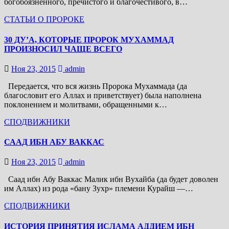
богобоязненного, пречистого и благочестивого, в…
СТАТЬИ О ПРОРОКЕ
30 ДУ’А, КОТОРЫЕ ПРОРОК МУХАММАД
ПРОИЗНОСИЛ ЧАЩЕ ВСЕГО
Ноя 23, 2015
admin
Передается, что вся жизнь Пророка Мухаммада (да
благословит его Аллах и приветствует) была наполнена
поклонением и молитвами, обращенными к…
СПОДВИЖНИКИ
СААД ИБН АБУ ВАККАС
Ноя 23, 2015
admin
Саад ибн Абу Ваккас Малик ибн Вухайба (да будет доволен
им Аллах) из рода «бану Зухр» племени Курайш —…
СПОДВИЖНИКИ
ИСТОРИЯ ПРИНЯТИЯ ИСЛАМА АДДИЕМ ИБН