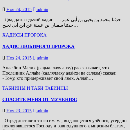
Ноя 24, 2015
admin
Двадцать седьмой хадис — حدثنا محمد بن يحيى بن أبي عمر،
حدثنا سفيان بن عيينة عن ابن أبي نجيح…
ХАДИСЫ ПРОРОКА
ХАДИС ЛЮБИМОГО ПРОРОКА
Ноя 24, 2015
admin
Анас бин Малик (радыаллаху анху) рассказывает, что
Посланник Аллаhа (салляллаху аляйхи ва саллям) сказал:
«Тому, кто придерживает свой язык, Аллаh…
ТАБИИНЫ И ТАБИ ТАБИИНЫ
СПАСИТЕ МЕНЯ ОТ МУЧЕНИЯ!
Ноя 23, 2015
admin
Отряд доставил этого имама, выдающегося учёного, усердно
поклонявшегося Господу и равнодушного к мирским благам,