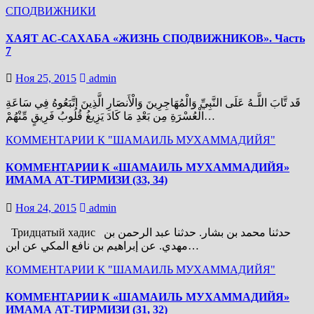
СПОДВИЖНИКИ
ХАЯТ АС-САХАБА «ЖИЗНЬ СПОДВИЖНИКОВ». Часть
7
Ноя 25, 2015
admin
قَد تَّابَ اللَّـهُ عَلَى النَّبِيِّ وَالْمُهَاجِرِينَ وَالْأَنصَارِ الَّذِينَ اتَّبَعُوهُ فِي سَاعَةِ
الْعُسْرَةِ مِن بَعْدِ مَا كَادَ يَزِيغُ قُلُوبُ فَرِيقٍ مِّنْهُمْ…
КОММЕНТАРИИ К "ШАМАИЛЬ МУХАММАДИЙЯ"
КОММЕНТАРИИ К «ШАМАИЛЬ МУХАММАДИЙЯ»
ИМАМА АТ-ТИРМИЗИ (33, 34)
Ноя 24, 2015
admin
Тридцатый хадис حدثنا محمد بن بشار. حدثنا عبد الرحمن بن
مهدي. عن إبراهيم بن نافع المكي عن ابن…
КОММЕНТАРИИ К "ШАМАИЛЬ МУХАММАДИЙЯ"
КОММЕНТАРИИ К «ШАМАИЛЬ МУХАММАДИЙЯ»
ИМАМА АТ-ТИРМИЗИ (31, 32)