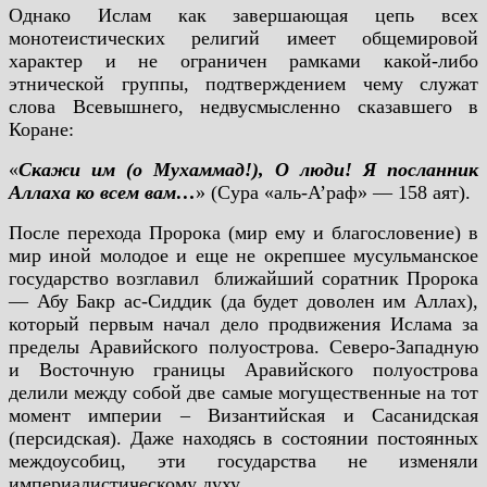
Однако Ислам как завершающая цепь всех
монотеистических религий имеет общемировой
характер и не ограничен рамками какой-либо
этнической группы, подтверждением чему служат
слова Всевышнего, недвусмысленно сказавшего в
Коране:
«
Скажи им (о Мухаммад!), О люди! Я посланник
Аллаха ко всем вам…
» (Сура «аль-А’раф» — 158 аят).
После перехода Пророка (мир ему и благословение) в
мир иной молодое и еще не окрепшее мусульманское
государство возглавил ближайший соратник Пророка
— Абу Бакр ас-Сиддик (да будет доволен им Аллах),
который первым начал дело продвижения Ислама за
пределы Аравийского полуострова. Северо-Западную
и Восточную границы Аравийского полуострова
делили между собой две самые могущественные на тот
момент империи – Византийская и Сасанидская
(персидская). Даже находясь в состоянии постоянных
междоусобиц, эти государства не изменяли
империалистическому духу.