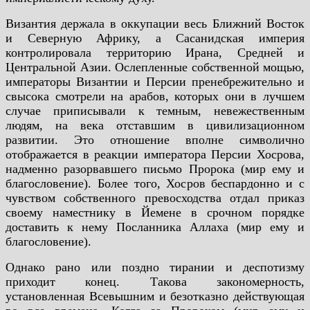
Византия держала в оккупации весь Ближний Восток
и Северную Африку, а Сасанидская империя
контролировала территорию Ирана, Средней и
Центральной Азии. Ослепленные собственной мощью,
императоры Византии и Персии пренебрежительно и
свысока смотрели на арабов, которых они в лучшем
случае приписывали к темным, невежественным
людям, на века отставшим в цивилизационном
развитии. Это отношение вполне символично
отображается в реакции императора Персии Хосрова,
надменно разорвавшего письмо Пророка (мир ему и
благословение). Более того, Хосров беспардонно и с
чувством собственного превосходства отдал приказ
своему наместнику в Йемене в срочном порядке
доставить к нему Посланника Аллаха (мир ему и
благословение).
Однако рано или поздно тирании и деспотизму
приходит конец. Такова закономерность,
установленная Всевышним и безотказно действующая