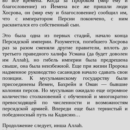
во все времена. Когда за Пророком (мир ему и
благословение) из Йемена все же пришли люди
Хосрова, он (мир ему и благословение) сообщил им,
что с императором Персии покончено, с ним
расквитался его собственный сын.
Это была одна из первых стадий, начало конца
Персидской империи. Разумеется, погибшего Хосрова
раз за разом сменяли другие правители, вплоть до
третьего праведного халифа Усмана (да будет доволен
им Аллаh), но гибель империи была предрешена
свыше, она была неизбежной. Еще при жизни Пророка
надменное руководство сасанидов начало сдавать свои
позиции. К мусульманскому государству были
присоединены Йемен, Бахрейн и Оман — бывшие
колонии персов. Но мусульман ожидало еще огромное
количество столкновений с обученной и многократно
превосходящей по численности и возможностям
персидской армией. Впереди еще был тернистый и
победоносный путь на Кадисию…
Продолжение следует, инша Аллаh.