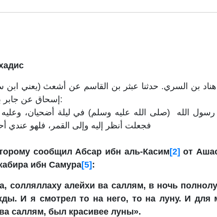
хадис
 هناد بن السري. حدثنا عبثر بن القاسم عن أشعث (يعني ابن 
إسحاق عن جابر بن سمره قال:
فجعلت أنظر إليه وإلى القمر، فلهو عندي أ
оторому сообщил Абсар ибн аль-Касим
[2]
от Ашас
жабира ибн Самура
[5]
:
, солляллаху алейхи ва саллям, в ночь полнолу
ды. И я смотрел то на него, то на луну. И для 
ва саллям, был красивее луны».