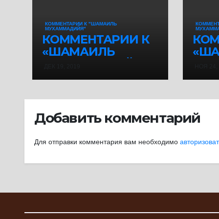
КОММЕНТАРИИ К "ШАМАИЛЬ
КОММЕНТ
МУХАММАДИЙЯ"
МУХАММ
КОММЕНТАРИИ К
КОМ
«ШАМАИЛЬ
«Ш
МУХАММАДИЙЯ»
МУ
ДЕК 19, 2019
НОЯ 24,
ИМАМА АТ-
ИМА
ТИРМИЗИ (188)
ТИРМ
(Окончание цикла)
Добавить комментарий
Для отправки комментария вам необходимо
авторизова