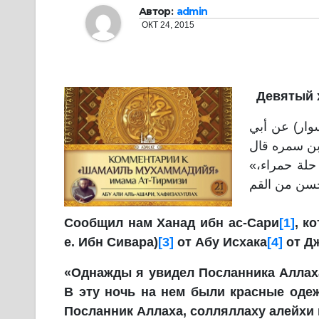
Автор:
admin
ОКТ 24, 2015
Девятый 
سوار) عن أبي
«رأيت رسول الله (صلى الله عليه وسلم) في ليلة أضحيان، وعليه حلة حمراء،
حسن من القم
Сообщил нам Ханад ибн ас-Сари
[1]
, к
е. Ибн Сивара)
[3]
от Абу Исхака
[4]
от Д
«Однажды я увидел Посланника Аллаха
В эту ночь на нем были красные одеж
Посланник Аллаха, солляллаху алейхи 