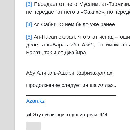
[3]
Передает от него Муслим, ат-Тирмизи,
не передает от него в «Сахихе», но пере
[4]
Ас-Сабии. О нем было уже ранее.
[5]
Ан-Насаи сказал, что этот иснад – оши
деле, аль-Бараъ ибн Азиб, но имам аль-
Бараъ, так и от Джабира.
Абу Али аль-Ашари, хафизахуллах
Продолжение следует ин ша Аллах..
_______________________________
Azan.kz
Эту публикацию просмотрели:
444