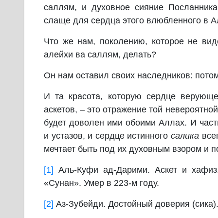
саллям, и духовное сияние Посланник
слаще для сердца этого влюбленного в А
Что же нам, поколению, которое не ви
алейхи ва саллям, делать?
Он нам оставил своих наследников: потом
И та красота, которую сердце верующ
аскетов, – это отражение той невероятно
будет доволен ими обоими Аллах. И част
и устазов, и сердце истинного
салика
всег
мечтает быть под их духовным взором и п
[1]
Аль-Куфи ад-Дарими. Аскет и хафиз
«Сунан». Умер в 223-м году.
[2]
Аз-Зубейди. Достойный доверия (сика)