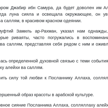
тором Джабир ибн Самура, да будет доволен им А
когда луна сияла и освещала окружающее, он ув
а саллям, в красивом красном одеянии.
уфтий Замиль ар-Рахман, указал нам однажды,
орые риваяты, часто погружались в воспоминан
ва саллям, представляя себя рядом с ним и ожив
ась определенной духовной связью с теми событи
ху алейхи ва саллям.
вить силу той любви к Посланнику Аллаха, солля
ершенный образ красоты в арабской культуре.
овное сияние Посланника Аллаха, солляллаху алей