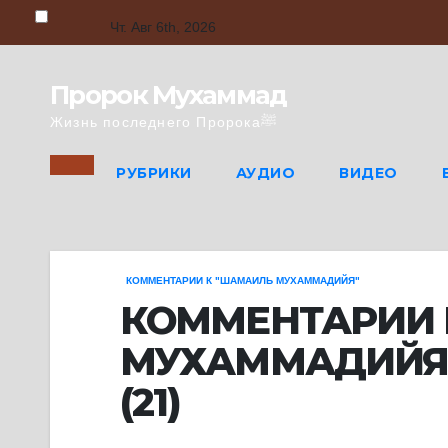
Skip
to
Чт. Авг 6th, 2026
content
Пророк Мухаммад
Жизнь последнего Пророкаﷺ
РУБРИКИ
АУДИО
ВИДЕО
КОММЕНТАРИИ К "ШАМАИЛЬ МУХАММАДИЙЯ"
КОММЕНТАРИИ 
МУХАММАДИЙЯ»
(21)