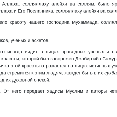
а Аллаха, солляллаху алейхи ва саллям, было яр
ллаха и Его Посланника, солляллаху алейхи ва сал
дело красоту нашего господина Мухаммада, солля
ков, ученых и аскетов.
его иногда видит в лицах праведных ученых и св
й красоты, которой был заворожен Джабир ибн Самур
ичка этой красоты отражается на лицах истинных у
да стремится к этим людям, жаждет быть в их
сухб
од их духовной опекой.
. От него передает хадисы Муслим и авторы чет
.