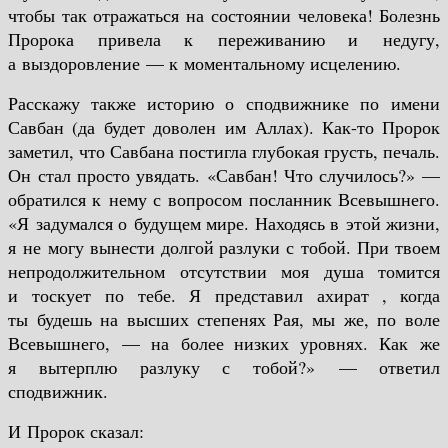
чтобы так отражаться на состоянии человека! Болезнь
Пророка привела к переживанию и недугу,
а выздоровление — к моментальному исцелению.
Расскажу также историю о сподвижнике по имени
Савбан (да будет доволен им Аллах). Как-то Пророк
заметил, что Савбана постигла глубокая грусть, печаль.
Он стал просто увядать. «Савбан! Что случилось?» —
обратился к нему с вопросом посланник Всевышнего.
«Я задумался о будущем мире. Находясь в этой жизни,
я не могу вынести долгой разлуки с тобой. При твоем
непродолжительном отсутствии моя душа томится
и тоскует по тебе. Я представил ахират , когда
ты будешь на высших степенях Рая, мы же, по воле
Всевышнего, — на более низких уровнях. Как же
я вытерплю разлуку с тобой?» — ответил
сподвижник.
И Пророк сказал: