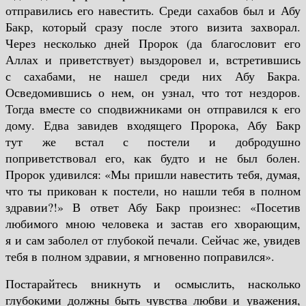
отправились его навестить. Среди сахабов был и Абу
Бакр, который сразу после этого визита захворал.
Через несколько дней Пророк (да благословит его
Аллах и приветствует) выздоровел и, встретившись
с сахабами, не нашел среди них Абу Бакра.
Осведомившись о нем, он узнал, что тот нездоров.
Тогда вместе со сподвижниками он отправился к его
дому. Едва завидев входящего Пророка, Абу Бакр
тут же встал с постели и добродушно
поприветствовал его, как будто и не был болен.
Пророк удивился: «Мы пришли навестить тебя, думая,
что ты прикован к постели, но нашли тебя в полном
здравии?!» В ответ Абу Бакр произнес: «Посетив
любимого мною человека и застав его хворающим,
я и сам заболел от глубокой печали. Сейчас же, увидев
тебя в полном здравии, я мгновенно поправился».
Постарайтесь вникнуть и осмыслить, насколько
глубокими должны быть чувства любви и уважения,