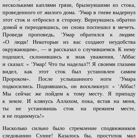
несколькими каплями грязи, брызнувшими из стока,
проведенного от жилого дома. ‘Умар в гневе выдернул
этот сток и отбросил в сторону. Вернувшись обратно
домой и переодевшись, он снова поспешил в мечеть.
Проведя проповедь, ‘Умар обратился к людям:
«О люди! Некоторые из вас создают неудобства
окружающим», — и рассказал о случившемся. К нему
подошел, склонившись в знак уважения, ‘Аббас
и сказал: » ‘Умар! Что ты наделал?! Я своими глазами
видел, как этот сток был установлен самим
Пророком». После услышанного ноги ‘Умара
подкосились. Поднявшись, он воскликнул: » ‘Аббас!
Мы сейчас же пойдем к тому месту. Я припаду
к земле. И клянусь Аллахом, пока, встав на меня,
ты не установишь сток на прежнем месте,
я не поднимусь!»
Насколько сильно было стремление сподвижников
следованию Сунне! Казалось бы, проступок мал