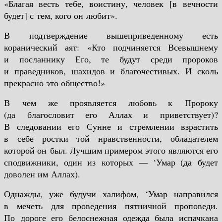
«Благая весть тебе, воистину, человек [в вечности
будет] с тем, кого он любит».
В подтверждение вышеприведенному есть
коранический аят: «Кто подчиняется Всевышнему
и посланнику Его, те будут среди пророков
и праведников, шахидов и благочестивых. И сколь
прекрасно это общество!»
В чем же проявляется любовь к Пророку
(да благословит его Аллах и приветствует)?
В следовании его Сунне и стремлении взрастить
в себе ростки той нравственности, обладателем
которой он был. Лучшим примером этого являются его
сподвижники, один из которых — ‘Умар (да будет
доволен им Аллах).
Однажды, уже будучи халифом, ‘Умар направился
в мечеть для проведения пятничной проповеди.
По дороге его белоснежная одежда была испачкана