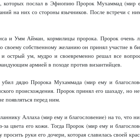
н, которых послал в Эфиопию Пророк Мухаммад (мир 
ваний на них со стороны язычников. После встречи с ни
иса и Умм Айман, кормилицы пророка. Пророк очень 
 по своему собственному желанию он принял участие в би
 и острый ум, мудро и своевременно решал все вопро
омандующим армией в походе против византийцев.
 убил дядю Пророка Мухаммада (мир ему и благослов
ского происхождения. Пророк принял его шахаду, но не
не появляться перед ним.
ланнику Аллаха (мир ему и благословение) на то, что ни
з-за цвета его кожи. Тогда Пророк (мир ему и благослов
 просить руки его дочери, которая славилась своей крас