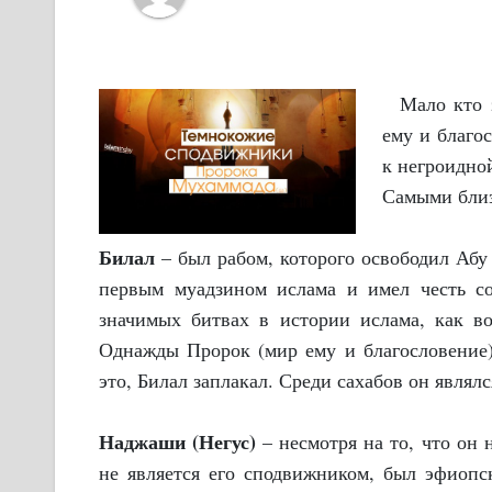
Мало кто з
ему и благо
к негроидной
Самыми близ
Билал
– был рабом, которого освободил Абу
первым муадзином ислама и имел честь с
значимых битвах в истории ислама, как во
Однажды Пророк (мир ему и благословение)
это, Билал заплакал. Среди сахабов он являл
Наджаши (Негус)
– несмотря на то, что он 
не является его сподвижником, был эфиопс