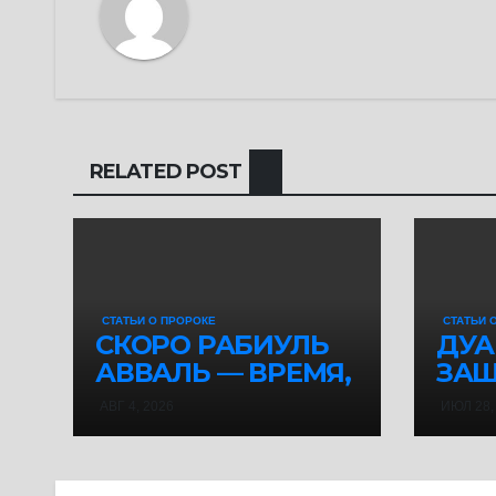
RELATED POST
СТАТЬИ О ПРОРОКЕ
СТАТЬИ 
СКОРО РАБИУЛЬ
ДУА
АВВАЛЬ — ВРЕМЯ,
ЗАЩ
КОТОРОЕ СТОИТ
УТР
АВГ 4, 2026
ИЮЛ 28,
ПОСВЯТИТЬ
БЛА
ПОСЛАННИКУ
АЛЛАhА ﷺ