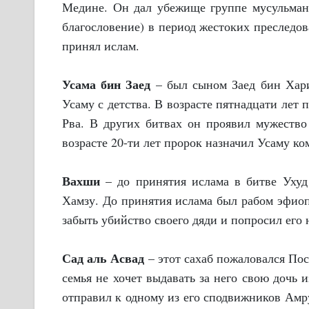
Медине. Он дал убежище группе мусульма
благословение) в период жестоких преследо
принял ислам.
Усама бин Заед
– был сыном Заед бин Хар
Усаму с детства. В возрасте пятнадцати лет
Рва. В других битвах он проявил мужество
возрасте 20-ти лет пророк назначил Усаму к
Вахши
– до принятия ислама в битве Ухуд
Хамзу. До принятия ислама был рабом эфиоп
забыть убийство своего дяди и попросил его 
Сад аль Асвад
– этот сахаб пожаловался Пос
семья не хочет выдавать за него свою дочь и
отправил к одному из его сподвижников Амру