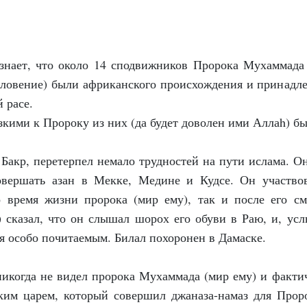
нает, что около 14 сподвижников Пророка Мухаммада
словение) были африканского происхождения и принадл
 расе.
кими к Пророку из них (да будет доволен ими Аллаh) бы
 Бакр, перетерпел немало трудностей на пути ислама. О
овершать азан в Мекке, Медине и Кудсе. Он участво
 время жизни пророка (мир ему), так и после его см
 сказал, что он слышал шорох его обуви в Раю, и, ус
ся особо почитаемым. Билал похоронен в Дамаске.
никогда не видел пророка Мухаммада (мир ему) и факти
ким царем, который совершил джаназа-намаз для Прор