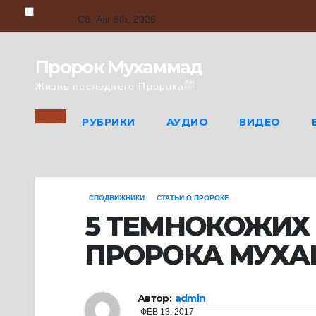
Skip
to
Сб. Авг 8th, 2026
content
Пророк Мухаммад
Жизнь последнего Пророкаﷺ
РУБРИКИ
АУДИО
ВИДЕО
СПОДВИЖНИКИ
СТАТЬИ О ПРОРОКЕ
5 ТЕМНОКОЖИХ
Автор:
admin
ФЕВ 13, 2017