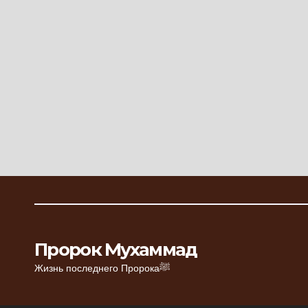
Пророк Мухаммад
Жизнь последнего Пророкаﷺ