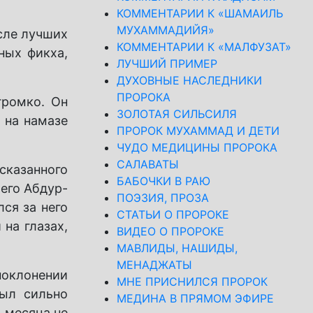
КОММЕНТАРИИ К «ШАМАИЛЬ
МУХАММАДИЙЯ»
сле лучших
КОММЕНТАРИИ К «МАЛФУЗАТ»
ных фикха,
ЛУЧШИЙ ПРИМЕР
ДУХОВНЫЕ НАСЛЕДНИКИ
ПРОРОКА
громко. Он
ЗОЛОТАЯ СИЛЬСИЛЯ
 на намазе
ПРОРОК МУХАММАД И ДЕТИ
ЧУДО МЕДИЦИНЫ ПРОРОКА
САЛАВАТЫ
сказанного
БАБОЧКИ В РАЮ
чего Абдур-
ПОЭЗИЯ, ПРОЗА
ся за него
СТАТЬИ О ПРОРОКЕ
на глазах,
ВИДЕО О ПРОРОКЕ
МАВЛИДЫ, НАШИДЫ,
МЕНАДЖАТЫ
поклонении
МНЕ ПРИСНИЛСЯ ПРОРОК
был сильно
МЕДИНА В ПРЯМОМ ЭФИРЕ
а месяца не