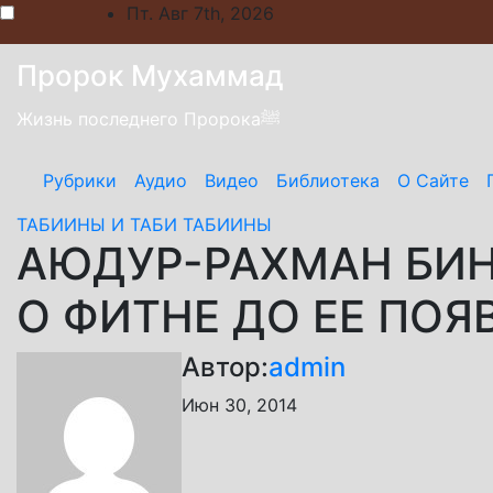
Skip
Пт. Авг 7th, 2026
to
content
Пророк Мухаммад
Жизнь последнего Пророкаﷺ
Рубрики
Аудио
Видео
Библиотека
О Сайте
ТАБИИНЫ И ТАБИ ТАБИИНЫ
АЮДУР-РАХМАН БИН
О ФИТНЕ ДО ЕЕ ПОЯ
Автор:
admin
Июн 30, 2014