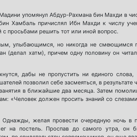
н Мадини упомянул Абдур-Рахмана бин Махди в чи
д бин Хамбаль причислял Ибн Махди к числу уче
 с просьбами решить тот или иной вопрос.
ным, улыбающимся, но никогда не смеющимся 
н (делал хатм), причем одну половину он читал
нутся, дабы не пропустить ни единого слова, 
ателей позволил себе засмеяться, в результате 
занятия в ближайшие два месяца. Затем помолил
ам: «Человек должен просить знаний со слезами 
. Однажды, желая провести очередную ночь в 
ег на постель. Проспав до самого утра, он 
тем, по свидетельству современников, он еще дв