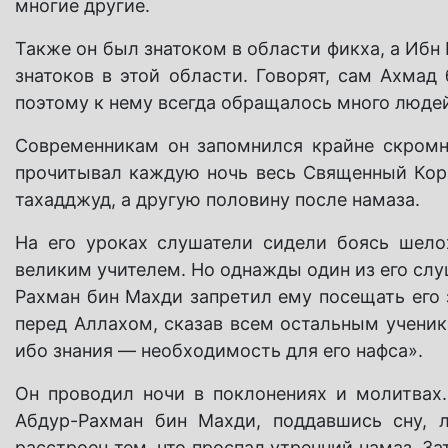
многие другие.
Также он был знатоком в области фикха, а Иб
знатоков в этой области. Говорят, сам Ахма
поэтому к нему всегда обращалось много людей
Современникам он запомнился крайне скром
прочитывал каждую ночь весь Священный Кора
тахадджуд, а другую половину после намаза.
На его уроках слушатели сидели боясь шелох
великим учителем. Но однажды один из его слуш
Рахман бин Махди запретил ему посещать его 
перед Аллахом, сказав всем остальным ученик
ибо знания — необходимость для его нафса».
Он проводил ночи в поклонениях и молитвах
Абдур-Рахман бин Махди, поддавшись сну, л
расстроен тем, что проспал утренний намаз. За