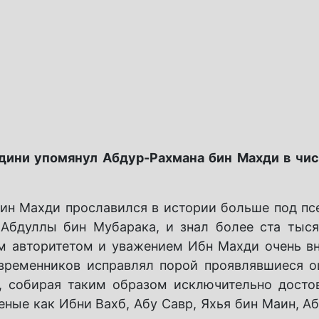
дини упомянул Абдур-Рахмана бин Махди в чи
 бин Махди прославился в истории больше под п
Абдуллы бин Мубарака, и знал более ста тыся
м авторитетом и уважением Ибн Махди очень в
овременников исправлял порой проявлявшиеся 
а, собирая таким образом исключительно досто
еные как Ибни Вахб, Абу Савр, Яхья бин Маин, А