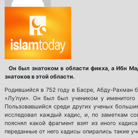
Он был знатоком в области фикха, а Ибн Ма
знатоков в этой области.
Родившийся в 752 году в Басре, Абду-Рахман
«Лу’луи». Он был был учеником у именитого 
Пользовавшийся среди других ученых больши
исследовал каждый хадис, и, по заметкам с
пояснял какой фрагмент взят из иного хадис
переданные от него хадисы опирались такие уч