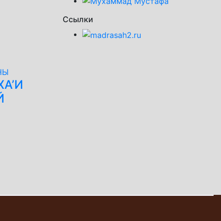
Ссылки
НЫ
ХА’И
Й