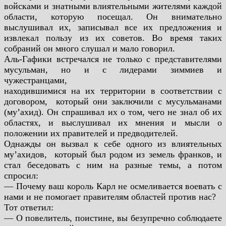
войсками и
знатными влиятельными жителями каждой
области, которую
посещал. Он внимательно
выслушивал их, записывал все их
предложения и
извлекал пользу из их советов. Во время таких
собраний он много слушал и мало говорил.
Аль-Гафики встречался не только с представителями
мусульман, но и с лидерами зиммиев и
чужестранцами,
находившимися на их территории в соответствии с
договором,
который они заключили с мусульманами
(му’ахид). Он спрашивал
их о том, чего не знал об их
областях, и выслушивал их мнения и
мысли о
положении их правителей и предводителей.
Однажды он вызвал к себе одного из влиятельных
му’ахидов,
который был родом из земель франков, и
стал беседовать с ним на
разные темы, а потом
спросил:
— Почему ваш король Карл не осмеливается воевать с
нами и
не помогает правителям областей против нас?
Тот ответил:
— О повелитель, поистине, вы безупречно соблюдаете