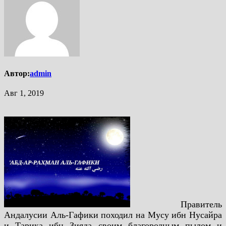
Автор:
admin
Авг 1, 2019
Правитель
Андалусии
Аль-Гафики походил на Мусу ибн Нусайра
и Тарика
ибн Зияда своим благородным пылом и