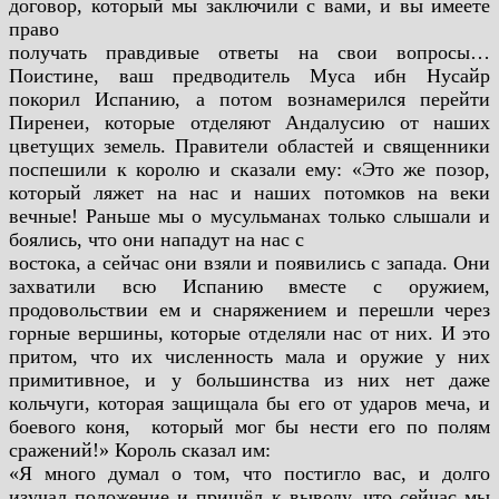
договор, который мы заключили с вами, и вы имеете
право
получать правдивые ответы на свои вопросы…
Поистине, ваш
предводитель Муса ибн Нусайр
покорил Испанию, а потом
вознамерился перейти
Пиренеи, которые отделяют Андалусию от
наших
цветущих земель. Правители областей и священники
поспешили к королю и сказали ему: «Это же позор,
который ляжет
на нас и наших потомков на веки
вечные! Раньше мы о
мусульманах только слышали и
боялись, что они нападут на нас с
востока, а сейчас они взяли и появились с запада. Они
захватили всю Испанию вместе с оружием,
продовольствии ем и
снаряжением и перешли через
горные вершины, которые отделяли нас от них. И это
притом, что их численность мала и
оружие у них
примитивное, и у большинства из них нет даже
кольчуги, которая защищала бы его от ударов меча, и
боевого коня,
который мог бы нести его по полям
сражений!» Король сказал им:
«Я много думал о том, что постигло вас, и долго
изучал положение
и пришёл к выводу, что сейчас мы