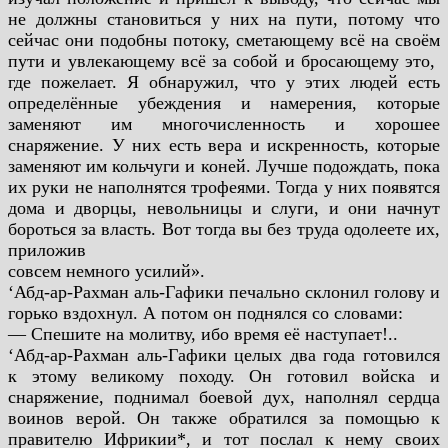
не должны становиться у них на
пути, потому что
сейчас они подобны потоку, сметающему всё на
своём
пути и увлекающему всё за собой и бросающему это,
где пожелает. Я обнаружил, что у этих людей есть
определённые убеждения и намерения, которые
заменяют им
многочисленность и хорошее
снаряжение. У них есть вера и
искренность, которые
заменяют им кольчуги и коней. Лучше
подождать, пока
их руки не наполнятся трофеями. Тогда у них
появятся
дома и дворцы, невольницы и слуги, и они начнут
бороться за власть. Вот тогда вы без труда одолеете их,
приложив
совсем немного усилий».
‘Абд-ар-Рахман аль-Гафики печально склонил голову и
горько
вздохнул. А потом он поднялся со словами:
— Спешите на молитву, ибо время её наступает!..
‘Абд-ар-Рахман аль-Гафики целых два года готовился
к этому
великому походу. Он готовил войска и
снаряжение, поднимал
боевой дух, наполнял сердца
воинов верой. Он также обратился за
помощью к
правителю Ифрикии*, и тот послал к нему своих