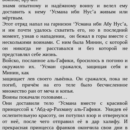
знамя опытному и надёжному воину и велел ему
доставить к нему
‘Усмана ибн Нус’а живым или
мёртвым.
Этот отряд напал на гарнизон ‘Усмана ибн Абу Нус’а,
и им почти
удалось схватить его, но в последний
момент, узнав о нападении,
он бежал в горы вместе с
несколькими воинами. С ним была
Минин, с которой
он никогда не расставался и без которой не
представлял себе жизнь.
Войско, посланное аль-Гафики, бросилось в погоню и
окружило их. ‘Усман сражался, защищая себя и
Минин, как
защищает лев своего львёнка. Он сражался, пока не
погиб, причём
на его теле было бесчисленное
множество ран от меча и копья.
Воины покачали головами…
Они доставили тело ‘Усмана вместе с красивой
принцессой к
‘Абд-ар-Рахману аль-Гафики.
Увидев её
ослепительную красоту, он потупил взор и
отвернулся
от неё, после чего отправил её в дар халифу. И
прекрасная принцесса франков окончила свои дни в