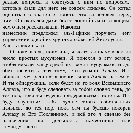
разные вопросы и советуясь с ним по вопросам,
которые были для него не совсем ясными. Он хотел
оценить его
знания и понять, что за человек перед
ним. Он оказался даже более
достойным и знающим,
чем о нём рассказывали. Наконец
наместник предложил аль-Гафики поручить ему
управление одной
из крупных областей Андалусии.
Аль-Гафики сказал:
— О повелитель, поистине, я всего лишь человек из
числа
простых мусульман. Я приехал в эту землю,
чтобы находиться
у одной из границ мусульман, и дал
обет посвятить себя тому,
что угодно Аллаху. И я
обнажал меч ради возвышения слова
Аллаха на земле.
И ты обнаружишь, если будет на то воля
Всевышнего
Аллаха, что я буду следовать за тобой словно тень, до
тех пор, пока ты будешь придерживаться истины. И я
буду
слушаться тебя лучше твоих собственных
пальцев, до тех пор, пока
сам ты будешь покорен
Аллаху и Его Посланнику, и всё это я
сделаю без
назначения на должность наместника или
командующего…