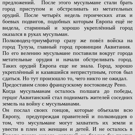
предложений.
После этого мусульмане стали брать
город приступом и
обстреливать из метательных
орудий. После четырёх недель
героических атак и
боевых подвигов, подобных которым Европа
ещё не
видела, старинный и хорошо укреплённый город
оказался в
руках мусульман.
Полководец-триумфатор сразу же повёл войска на
город
Тулуза, главный город провинции Аквитания.
По его велению мусульмане поставили вокруг города
метательные орудия и начали обстреливать город.
Таких орудий
Европа еще не знала. Город, хорошо
укреплённый и казавшийся
неприступным, готов был
сдаться. Но тут произошло то, чего никто не ожидал.
Предоставим слово французскому востоковеду Рено.
Когда мусульманам осталось полшага до победы,
герцог
Аквитанский стал поднимать жителей соседних
земель на войну с
мусульманами.
Он послал своих гонцов, которые объехали всю
Европу,
предупреждая правителей и полководцев о
том, что мусульмане
могут захватить их земли и
увести в плен их женщин и детей. И не
осталось в