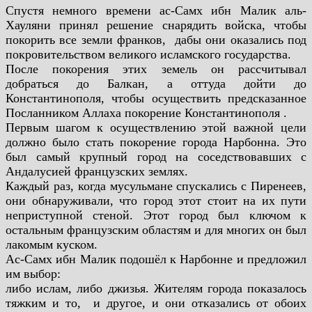
Спустя немного времени ас-Самх ибн Малик аль-
Хауляни принял
решение снарядить войска, чтобы
покорить все земли франков,
дабы они оказались под
покровительством великого исламского
государства.
После покорения этих земель он рассчитывал
добраться до
Балкан, а оттуда дойти до
Константинополя, чтобы осуществить
предсказанное
Посланником Аллаха покорение
Константинополя .
Первым шагом к осуществлению этой важной цели
должно
было стать покорение города Нарбонна. Это
был самый крупный
город на соседствовавших с
Андалусией французских землях.
Каждый раз, когда мусульмане спускались с Пиренеев,
они
обнаруживали, что город этот стоит на их пути
неприступной
стеной. Этот город был ключом к
остальным французским
областям и для многих он был
лакомым куском.
Ас-Самх ибн Малик подошёл к Нарбонне и предложил
им выбор:
либо ислам, либо джизья. Жителям города показалось
тяжким и то,
и другое, и они отказались от обоих