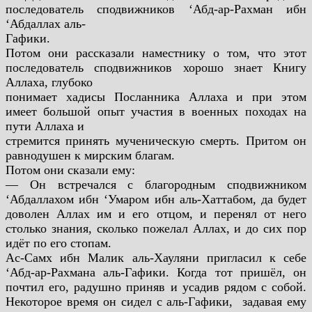
последователь сподвижников ‘Абд-ар-Рахман ибн
‘Абдаллах аль-
Гафики.
Потом они рассказали наместнику о том, что этот
последователь сподвижников хорошо знает Книгу
Аллаха, глубоко
понимает хадисы Посланника Аллаха и при этом
имеет большой опыт участия в военных походах на
пути Аллаха и
стремится принять мученическую смерть. Притом он
равнодушен к
мирским благам.
Потом они сказали ему:
— Он встречался с благородным сподвижником
‘Абдаллахом
ибн ‘Умаром ибн аль-Хаттабом, да будет
доволен Аллах им и его
отцом, и перенял от него
столько знания, сколько пожелал Аллах, и
до сих пор
идёт по его стопам.
Ас-Самх ибн Малик аль-Хауляни пригласил к себе
‘Абд-ар-Рахмана
аль-Гафики. Когда тот пришёл, он
почтил его, радушно приняв и
усадив рядом с собой.
Некоторое время он сидел с аль-Гафики,
задавая ему