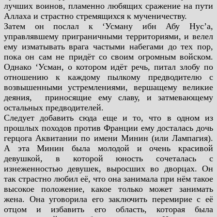
лучших воинов, пламенно любящих сражение на пути
Аллаха и
страстно стремящихся к мученичеству.
Затем он послал к ‘Усману ибн Абу Нус’а,
управлявшему
приграничными территориями, и велел
ему изматывать врага частыми набегами до тех пор,
пока он сам не придёт со своим
огромным войском.
Однако ‘Усман, о котором идёт речь, питал
злобу по
отношению к каждому пылкому предводителю с
возвышенными устремлениями, вершащему великие
деяния,
приносящие ему славу, и затмевающему
остальных предводителей.
Следует добавить сюда еще и то, что в одном из
прошлых
походов против Франции ему досталась дочь
герцога Аквитании по
имени Минин (или Лампагия).
А эта Минин была молодой и очень
красивой
девушкой, в которой юность сочеталась с
изнеженностью
девушек, выросших во дворцах. Он
так страстно любил её, что она
занимала при нём такое
высокое положение, какое только может
занимать
жена. Она уговорила его заключить перемирие с её
отцом
и избавить его область, которая была