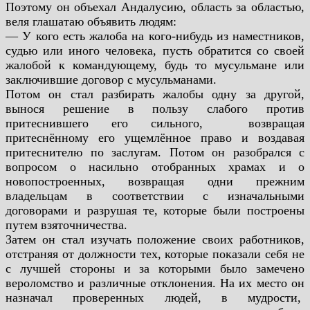
Поэтому он объехал Андалусию, область за областью,
веля
глашатаю объявить людям:
— У кого есть жалоба на кого-нибудь из наместников,
судью
или иного человека, пусть обратится со своей
жалобой к
командующему, будь то мусульмане или
заключившие договор с
мусульманами.
Потом он стал разбирать жалобы одну за другой,
вынося
решение в пользу слабого против
притеснившего его сильного,
возвращая
притеснённому его ущемлённое право и воздавая
притеснителю по заслугам. Потом он разобрался с
вопросом о насильно отобранных храмах и о
новопостроенных, возвращая одни прежним
владельцам в
соответствии с изначальными
договорами и разрушая те, которые
были построены
путем взяточничества.
Затем он стал изучать положение своих работников,
отстраняя
от должности тех, которые показали себя не
с лучшей стороны и за
которыми было замечено
вероломство и различные отклонения. На
их место он
назначал проверенных людей, в мудрости,