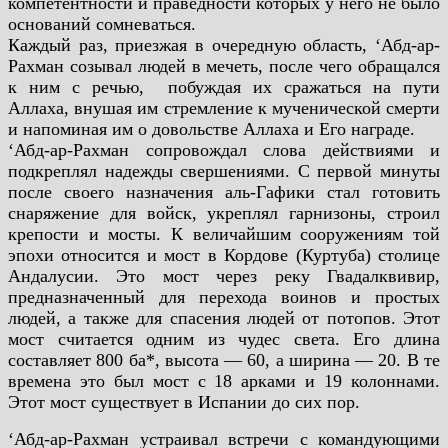
компетентности и праведности которых у него не было
оснований
сомневаться.
Каждый раз, приезжая в очередную область, ‘Абд-ар-
Рахман
созывал людей в мечеть, после чего обращался
к ним с речью,
побуждая их сражаться на пути
Аллаха, внушая им стремление к
мученической смерти
и напоминая им о довольстве Аллаха и Его
награде.
‘Абд-ар-Рахман сопровождал слова действиями и
подкреплял
надежды свершениями. С первой минуты
после своего назначения
аль-Гафики стал готовить
снаряжение для войск, укреплял
гарнизоны, строил
крепости и мосты. К величайшим сооружениям
той
эпохи относится и мост в Кордове (Куртуба) столице
Андалусии. Это мост через реку Гвадалквивир,
предназначенный
для перехода воинов и простых
людей, а также для спасения людей
от потопов. Этот
мост считается одним из чудес света. Его длина
составляет 800 ба*, высота — 60, а ширина — 20. В те
времена это
был мост с 18 арками и 19 колоннами.
Этот мост существует в Испании до сих пор.
‘Абд-ар-Рахман устраивал встречи с командующими