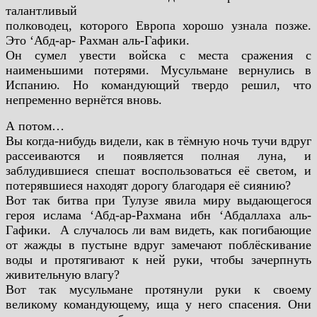
талантливый
полководец, которого Европа хорошо узнала позже.
Это ‘Абд-ар-
Рахман аль-Гафики.
Он сумел увести войска с места сражения с
наименьшими
потерями. Мусульмане вернулись в
Испанию. Но командующий
твердо решил, что
непременно вернётся вновь.
А потом…
Вы когда-нибудь видели, как в тёмную ночь тучи вдруг
рассеиваются и появляется полная луна, и
заблудившиеся спешат
воспользоваться её светом, и
потерявшиеся находят дорогу
благодаря её сиянию?
Вот так битва при Тулузе явила миру выдающегося
героя
ислама ‘Абд-ар-Рахмана ибн ‘Абдаллаха аль-
Гафики.
А случалось ли вам видеть, как погибающие
от жажды в
пустыне вдруг замечают поблёскивание
воды и протягивают к ней
руки, чтобы зачерпнуть
живительную влагу?
Вот так мусульмане протянули руки к своему
великому
командующему, ища у него спасения. Они