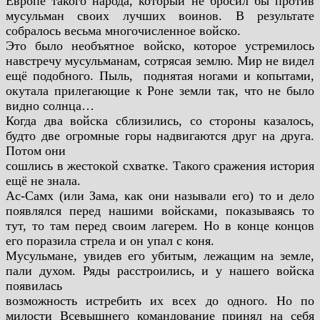
Европе такого народа, который не бросил бы против
мусульман своих лучших воинов. В результате
собралось весьма
многочисленное войско.
Это было необъятное войско, которое устремилось
навстречу
мусульманам, сотрясая землю. Мир не видел
ещё подобного. Пыль,
поднятая ногами и копытами,
окутала прилегающие к Роне земли
так, что не было
видно солнца…
Когда два войска сблизились, со стороны казалось,
будто
две огромные горы надвигаются друг на друга.
Потом они
сошлись в жестокой схватке. Такого сражения история
ещё не
знала.
Ас-Самх (или Зама, как они называли его) то и дело
появлялся
перед нашими войсками, показываясь то
тут, то там перед своим
лагерем. Но в конце концов
его поразила стрела и он упал с
коня.
Мусульмане, увидев его убитым, лежащим на земле,
пали
духом. Ряды расстроились, и у нашего войска
появилась
возможность истребить их всех до одного. Но по
милости
Всевышнего командование принял на себя