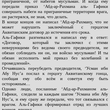
приграничной, от набегов
мусульман. И когда ему
передали приказ ‘Абд-ар-Рахмана аль-
Гафики
совершать набеги на приграничные территории врага,
он
растерялся, не зная, что делать.
В конце к
онцов он написал ‘Абд-ар-Рахману, что не
может
нарушить заключённый с герцогом
Аквитанским договор до
истечения его срока.
Аль-Гафики разгневался и написал ему в ответ:
«Договор,
который ты заключил с этими
неверующими без ведома своего
предводителя, не
обязан соблюдать ни он, ни войско мусульман! И
ты
обязан исполнить мой приказ без колебаний и
промедлений».
Отчаявшись переубедить предводителя, ‘Усман ибн
Абу Нус’а
послал к герцогу Аквитанскому гонца,
сообщая ему обо всём и
советуя ему быть
осторожным…
Однако люди, посланные ‘Абд-ар-Рахманом аль-
Гафики,
следили за каждым шагом ‘Усмана ибн Абу
Нус’а, и ему сразу же
передали, что тот связывался с
врагом. Аль-Гафики сформировал отряд из лучших
воинов, вручил