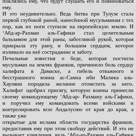
поклялись ему, что
будут слушать его и повиноваться
ему.
И это неудивительно. Ведь битва при Тулузе стала
первой
глубокой раной, нанесённой мусульманам с тех
пор, как их ноги
ступили на европейскую землю. И
‘Абд-ар-Рахман аль-Гафики стал
целительным
бальзамом для этой раны, заботливой рукой, которая
прикрыла эту рану, и большим сердцем, которое
изливало на неё
сострадание и заботу.
Печальные известия о беде, которая постигла
мусульман на землях
франков, причинило боль сердцу
халифата в Дамаске, а гибель
отважного и
бесстрашного воина ас-Самха ибн Малика аль-
Хауляни породила желание отомстить за него.
Халифат одобрил
присягу, которую воины принесли
своему командующему ‘Абд-ар-
Рахману аль-Гафики,
и поручил ему командовать всеми войсками и
контролировать всю Андалусию от края до края, а
также уже
открытые для ислама области государства франков,
предоставив
ему при этом свободу действий. И это не
вызывает удивления, ведь ‘Абд-ар-Рахман аль-Гафики