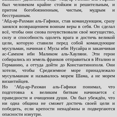
был человеком крайне стойким и решительным, и
притом
богобоязненным, чистым, мудрым и
бесстрашным.
‘Абд-ар-Рахман аль-Гафики, став командующим, сразу
занялся
возвращением воинам веры в себя. Он сделал
всё, чтобы они снова
почувствовали своё могущество,
силу и способность одолеть врага
и достичь великой
цели, которую ставили перед собой
командующие
мусульман, начиная с Мусы ибн Нусайра и
заканчивая
ас-Самхом ибн Маликом аль-Хауляни. Эти герои
собирались из земель франков отправиться в Италию и
Германию, а
оттуда дойти до Константинополя. Они
хотели, чтобы Средиземное
море принадлежало
мусульманам и называлось морем Шама, а не
морем
византийцев.
Но ‘Абд-ар-Рахман аль-Гафики понимал, что
подготовка к великим
битвам начинается с
праведности и очищения души. Он был
убеждён, что
ни одна община не сможет достичь своей цели и
победить, если крепости ненадёжны и подвергаются
опасности
изнутри.