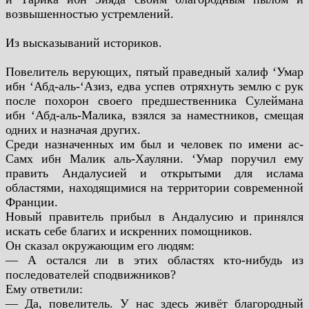
возвышенностью устремлений.
Из высказываний историков.
Повелитель верующих, пятый праведный халиф ‘Умар
ибн
‘Абд-аль-‘Азиз, едва успев отряхнуть землю с рук
после похорон
своего предшественника Сулеймана
ибн ‘Абд-аль-Малика, взялся за
наместников, смещая
одних и назначая других.
Среди назначенных им был и человек по имени ас-
Самх ибн
Малик аль-Хауляни. ‘Умар поручил ему
править Андалусией и
открытыми для ислама
областями, находящимися на территории
современной
Франции.
Новый правитель прибыл в Андалусию и принялся
искать себе
благих и искренних помощников.
Он сказал окружающим его людям:
— А остался ли в этих областях кто-нибудь из
последователей
сподвижников?
Ему ответили:
— Да, повелитель. У нас здесь живёт благородный