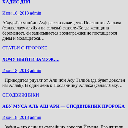
ХАДИС ДНЯ
Июн 18, 2013
admin
Абдур-Рахманбин Ауф рассказывает, что Посланник Аллаха
(салляллаху аляйхи ва саллям) сказал:«Когда женщина
беременеет, ей записывается вознаграждение постящегося
днем и молящегося…
СТАТЬИ О ПРОРОКЕ
ХОЧУ ВЫЙТИ ЗАМУЖ….
Июн 18, 2013
admin
Приводится риуаят от Али ибн Абу Талиба (да будет доволен
им Аллаh). В один день к Посланнику Аллаха (саллялЛаху…
СПОДВИЖНИКИ
АБУ МУСА АЛЬ АШ’АРИ — СПОДВИЖНИК ПРОРОКА
Июн 18, 2013
admin
Забид – это один из старейших городов Йемена. Его жители