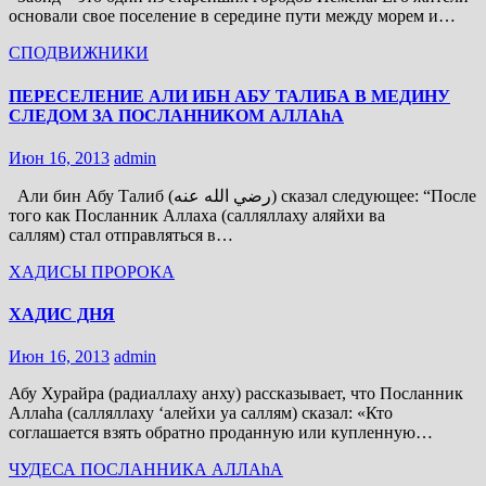
основали свое поселение в середине пути между морем и…
СПОДВИЖНИКИ
ПЕРЕСЕЛЕНИЕ АЛИ ИБН АБУ ТАЛИБА В МЕДИНУ
СЛЕДОМ ЗА ПОСЛАННИКОМ АЛЛАhА
Июн 16, 2013
admin
Али бин Абу Талиб (رضي الله عنه) сказал следующее: “После
того как Посланник Аллаха (салляллаху аляйхи ва
саллям) стал отправляться в…
ХАДИСЫ ПРОРОКА
ХАДИС ДНЯ
Июн 16, 2013
admin
Абу Хурайра (радиаллаху анху) рассказывает, что Посланник
Аллаhа (салляллаху ‘алейхи уа саллям) сказал: «Кто
соглашается взять обратно проданную или купленную…
ЧУДЕСА ПОСЛАННИКА АЛЛАhА