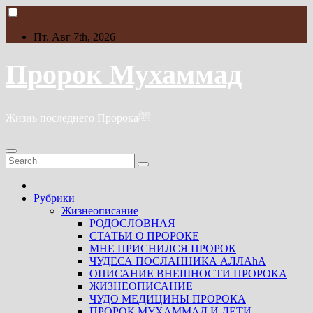
Skip
to
content
Пт. Авг 7th, 2026
Пророк Мухаммад
Жизнь последнего Пророкаﷺ
Рубрики
Жизнеописание
РОДОСЛОВНАЯ
СТАТЬИ О ПРОРОКЕ
МНЕ ПРИСНИЛСЯ ПРОРОК
ЧУДЕСА ПОСЛАННИКА АЛЛАhА
ОПИСАНИЕ ВНЕШНОСТИ ПРОРОКА
ЖИЗНЕОПИСАНИЕ
ЧУДО МЕДИЦИНЫ ПРОРОКА
ПРОРОК МУХАММАД И ДЕТИ