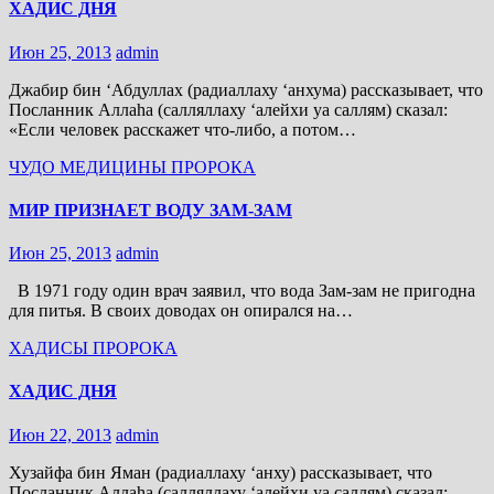
ХАДИС ДНЯ
Июн 25, 2013
admin
Джабир бин ‘Абдуллах (радиаллаху ‘анхума) рассказывает, что
Посланник Аллаhа (салляллаху ‘алейхи уа саллям) сказал:
«Если человек расскажет что-либо, а потом…
ЧУДО МЕДИЦИНЫ ПРОРОКА
МИР ПРИЗНАЕТ ВОДУ ЗАМ-ЗАМ
Июн 25, 2013
admin
В 1971 году один врач заявил, что вода Зам-зам не пригодна
для питья. В своих доводах он опирался на…
ХАДИСЫ ПРОРОКА
ХАДИС ДНЯ
Июн 22, 2013
admin
Хузайфа бин Яман (радиаллаху ‘анху) рассказывает, что
Посланник Аллаhа (салляллаху ‘алейхи уа саллям) сказал: