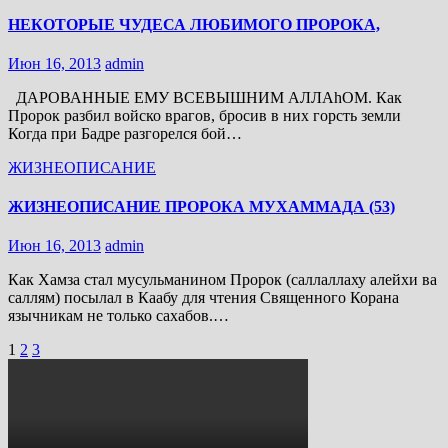
НЕКОТОРЫЕ ЧУДЕСА ЛЮБИМОГО ПРОРОКА,
Июн 16, 2013
admin
ДАРОВАННЫЕ ЕМУ ВСЕВЫШНИМ АЛЛАhОМ. Как
Пророк разбил войско врагов, бросив в них горсть земли
Когда при Бадре разгорелся бой…
ЖИЗНЕОПИСАНИЕ
ЖИЗНЕОПИСАНИЕ ПРОРОКА МУХАММАДА (53)
Июн 16, 2013
admin
Как Хамза стал мусульманином Пророк (саллаллаху алейхи ва
саллям) посылал в Каабу для чтения Священного Корана
язычникам не только сахабов.…
Пагинация
1
2
3
записей