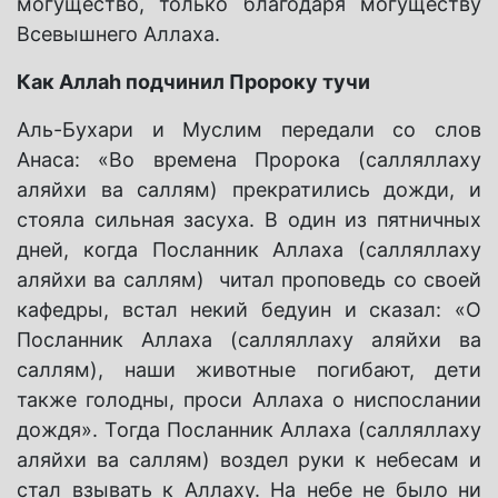
могущество, только благодаря могуществу
Всевышнего Аллаха.
Как Аллаh подчинил Пророку тучи
Аль-Бухари и Муслим передали со слов
Анаса: «Во времена Пророка (салляллаху
аляйхи ва саллям) прекратились дожди, и
стояла сильная засуха. В один из пятничных
дней, когда Посланник Аллаха (салляллаху
аляйхи ва саллям) читал проповедь со своей
кафедры, встал некий бедуин и сказал: «О
Посланник Аллаха (салляллаху аляйхи ва
саллям), наши животные погибают, дети
также голодны, проси Аллаха о ниспослании
дождя». Тогда Посланник Аллаха (салляллаху
аляйхи ва саллям) воздел руки к небесам и
стал взывать к Аллаху. На небе не было ни