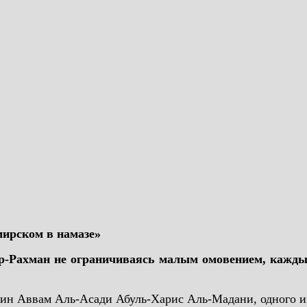
мирском в намазе»
р-Рахман не ограничиваясь малым омовением, каждый 
ин Аввам Аль-Асади Абуль-Харис Аль-Мадани, одного и