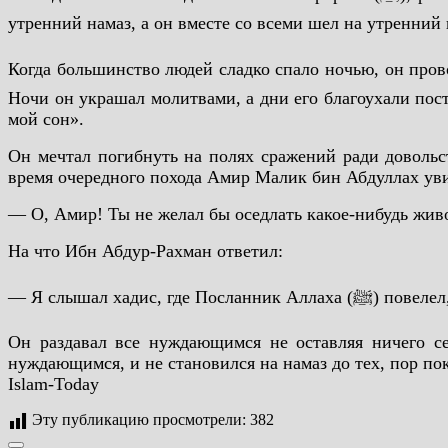
утренний намаз, а он вместе со всеми шел на утренний 
Когда большинство людей сладко спало ночью, он прово
Ночи он украшал молитвами, а дни его благоухали поста
мой сон».
Он мечтал погибнуть на полях сражений ради довольс
время очередного похода Амир Малик бин Абдуллах ув
— О, Амир! Ты не желал бы оседлать какое-нибудь жив
На что Ибн Абдур-Рахман ответил:
— Я слышал ха
Он раздавал все нуждающимся не оставляя ничего себ
нуждающимся, и не становился на намаз до тех, пор пок
Islam-Today
Эту публикацию просмотрели:
382