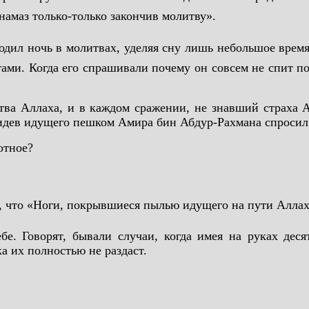
намаз только-только закончив молитву».
дил ночь в молитвах, уделяя сну лишь небольшое время в
ми. Когда его спрашивали почему он совсем не спит по 
тва Аллаха, и в каждом сражении, не знавший страха
идев идущего пешком Амира бин Абдур-Рахмана спросил
отное?
дис, где Посланник Аллаха (ﷺ) повелел, что «Ноги, покрывшиеся пылью идущего на 
е. Говорят, бывали случаи, когда имея на руках деся
а их полностью не раздаст.