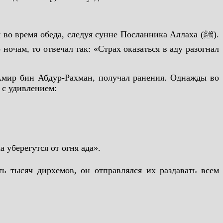
о время обеда, следуя сунне Посланника Аллаха (ﷺ).
ночам, то отвечал так: «Страх оказаться в аду разогнал
 Амир бин Абдур-Рахман, получал ранения. Однажды во
 с удивлением:
пути Аллаха уберегутся от огня ада».
ть тысяч дирхемов, он отправлялся их раздавать всем