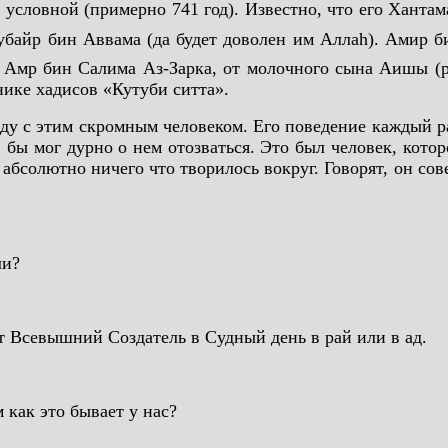
ся условной (примерно 741 год). Известно, что его Хан
 Амр бин Салима Аз-Зарка, от молочного сына Аишы (
нике хадисов «Кутуби ситта».
у с этим скромным человеком. Его поведение каждый раз
 бы мог дурно о нем отозваться. Это был человек, кото
абсолютно ничего что творилось вокруг. Говорят, он со
ли?
ит Всевышний Создатель в Судный день в рай или в ад.
как это бывает у нас?