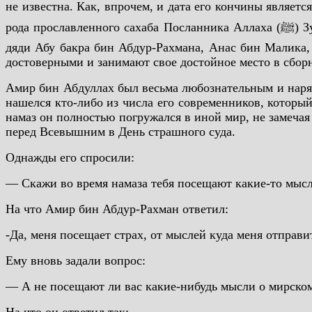
не известна. Как, впрочем, и дата его кончины являет
рода прославленного сахаба Посланника Аллаха (ﷺ) Зубайр бин Аввама (да будет доволен им Аллаh). Амир бин Абдуллах передал немало хадисов от своего отца, от
дяди Абу бакра бин Абдур-Рахмана, Анас бин Малика,
достоверными и занимают свое достойное место в сбор
Амир бин Абдуллах был весьма любознательным и наряд
нашелся кто-либо из числа его современников, который
намаз он полностью погружался в иной мир, не замечая 
перед Всевышним в День страшного суда.
Однажды его спросили:
— Скажи во время намаза тебя посещают какие-то мыс
На что Амир бин Абдур-Рахман ответил:
-Да, меня посещает страх, от мыслей куда меня отправ
Ему вновь задали вопрос:
— А не посещают ли вас какие-нибудь мысли о мирском 