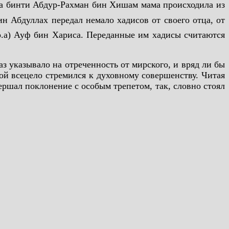
тама бинти Абдур-Рахман бин Хишам мама происходила из
р.а) Ауф бин Хариса. Переданные им хадисы считаются
 указывало на отреченность от мирского, и вряд ли бы
рой всецело стремился к духовному совершенству. Читая
вершал поклонение с особым трепетом, так, словно стоял