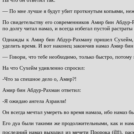
На что он ответил так:
— По мне лучше я будут убит проткнутым копьями, неж
По свидетельству его современников Амир бин Абдур-Р
по долгу читал намаз, и всегда избегал пустой растраты
Однажды к Амир бин Абдур-Рахману пришел Сухейм, и
уделить время. И вот наконец закончив намаз Амир би
— Говори, что тебе необходимо, только быстро, потому 
На что Сухейм удивленно спросил:
-Что за спешное дело о, Амир?!
Амир бин Абдур-Рахман ответил:
-Я ожидаю ангела Азраиля!
Он всегда мечтал умереть во время намаза, ибо намаз 
Его дуа были такими же продолжительными, как и нам
последний намаз выходил из мечети Пророка (ﷺ), раскрывал руки и молился пока шел домой. Так продолжалось до тех пор, пока муэдзин не зазывал всех азаном на