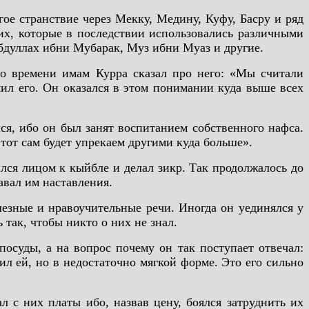
ое странствие через Мекку, Медину, Куфу, Басру и ряд
хих, которые в последствии использовались различными
бдуллах ибни Мубарак, Муз ибни Муаз и другие.
о времени имам Курра сказал про него: «Мы считали
ил его. Он оказался в этом понимании куда выше всех
ся, ибо он был занят воспитанием собственного нафса.
тот сам будет упрекаем другими куда больше».
ился лицом к кыйбле и делал зикр. Так продолжалось до
авал им наставления.
лезные и нравоучительные речи. Иногда он уединялся у
 так, чтобы никто о них не знал.
осуды, а на вопрос почему он так поступает отвечал:
тил ей, но в недостаточно мягкой форме. Это его сильно
л с них платы ибо, назвав цену, боялся затруднить их