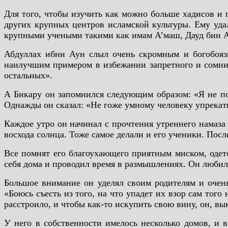
Для того, чтобы изучить как можно больше хадисов и 
других крупных центров исламской культуры. Ему удал
крупными учеными такими как имам А’маш, Дауд бин А
Абдуллах ибни Аун слыл очень скромным и богобояз
наилучшим примером в избежании запретного и сомнит
остальных».
А Бикару он запомнился следующим образом: «Я не пом
Однажды он сказал: «Не гоже умному человеку упрекать
Каждое утро он начинал с прочтения утреннего намаза 
восхода солнца. Тоже самое делали и его ученики. Посл
Все помнят его благоухающего приятным миском, одето
себя дома и проводил время в размышлениях. Он любил с
Большое внимание он уделял своим родителям и очень
«Боюсь съесть из того, на что упадет их взор сам того
расстроило, и чтобы как-то искупить свою вину, он, вы
У него в собственности имелось несколько домов, и в