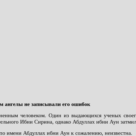
м ангелы не записывали его ошибок
ненным человеком. Один из выдающихся ученых своег
ельного Ибни Сирина, однако Абдуллах ибни Аун затмил
по имени Абдуллах ибни Аун к сожалению, неизвестна.