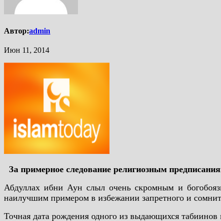
Автор:
admin
Июн 11, 2014
З
а примерное следование религиозным предписания
Абдуллах ибни Аун слыл очень скромным и богобояз
наилучшим примером в избежании запретного и сомнит
Точная дата рождения одного из выдающихся табиинов 