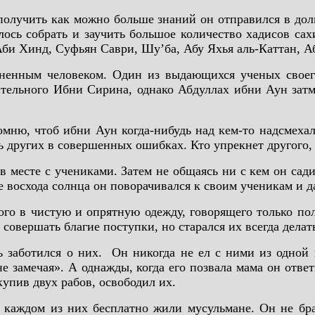
получить как можно больше знаний он отправился в долг
ось собрать и заучить большое количество хадисов са
би Хинд, Суфьян Саври, Шу’ба, Абу Яхья аль-Каттан, А
ненным человеком. Один из выдающихся ученых своег
ельного Ибни Сирина, однако Абдуллах ибни Аун затм
ню, чтоб ибни Аун когда-нибудь над кем-то надсмехал
 других в совершенных ошибках. Кто упрекнет другого, 
в месте с учениками. Затем не общаясь ни с кем он сад
е восхода солнца он поворачивался к своим ученикам и д
го в чистую и опрятную одежду, говорящего только по
овершать благие поступки, но старался их всегда делать
 заботился о них. Он никогда не ел с ними из одной п
 не замечая». А однажды, когда его позвала мама он отве
купив двух рабов, освободил их.
 каждом из них бесплатно жили мусульмане. Он не бра