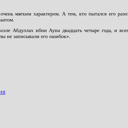
л очень мягким характером. А тем, кто пытался его ра
аатом.
зле Абдуллах ибни Ауна двадцать четыре года, и всег
лы не записывали его ошибок».
ИЯ