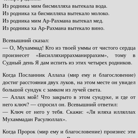
Из родника мим бисмилляха вытекала вода.
Из родника ха бисмилляха вытекало молоко.
Из родника мим Ар-Рахмана вытекал мед.
Из родника ха Ар-Рахмана вытекало вино.
Всевышний сказал:
— О, Мухаммад! Кто из твоей уммы от чистого сердца
произнесет «Бисилляхиррахманиррахим», тому в
Судный день Я дам испить из этих четырех родников.
Когда Посланник Аллаха (мир ему и благословение)
достиг расстояния двух луков, на этом месте он увидел
большой сундук с замком из лучей света.
— Аллах мой! Что закрыто в этом сундуке, и где от
него ключ? — спросил он. Всевышний ответил:
— Ключ от него у тебя. Скажи: «Ля иляха илляллах
Мухаммадан Расулюллах».
Когда Пророк (мир ему и благословение) произнес эти