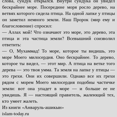
слова, сундук открылся. Внутри сундука он увидел
бескрайнее море. Посередине моря росло дерево, на
ветвях которого сидела птица. На одной лапке у птицы
он заметил немного земли. Наш Пророк (мир ему и
благословение) спросил:
— Аллах мой! Что означают это море, это дерево, эта
птица и эта частица земли? Всевышний соизволил
ответить:
— О, Мухаммад! То море, которое ты видишь, это
море Моего милосердия. Оно бескрайнее. То дерево,
которое ты видел, — этот мир. А птица на ветке того
дерева — это твоя умма. Та земля на лапке у птицы —
это грехи. Они их совершили. Однако все их грехи
рядом с морем Моего милосердия подобны частичке
земли: вот она упадет в море — и больше ее не
увидишь. Я — настоящий правитель, жалеющий тех,
кто умеет жалеть.
Из книги «Анваруль-ашикын»
islam-today.ru