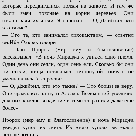
которые передвигались, ползая на животе. И там же
были змеи, похожие на корни деревьев. Они
откапывали их и ели. Я спросил: — О, Джибрил, кто
это такие?
— Это те, кто занимался лихоимством, — ответил
он.
Ибн Фаврак говорит:
— Наш Пророк (мир ему и благословение)
рассказывал: «В ночь Мираджа я увидел одно племя.
Один день они сеяли, один день ели. Сколько бы они
ни съели, пища оставалась нетронутой, ничуть не
уменьшалась. Я спросил:
— О, Джибрил, кто это такие? — Это борцы за веру.
Они сражались на пути Аллаха. Всевышний увеличил
для них каждое воздаяние в семьсот раз или даже еще
более».
Пророк (мир ему и благословение) в ночь Мираджа
увидел купол из света. Из этого купола вытекали
четыре родника.