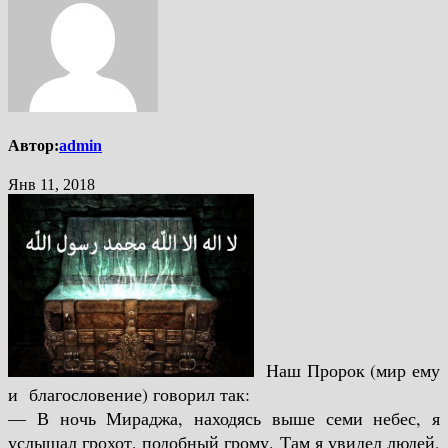
Автор:
admin
Янв 11, 2018
Наш Пророк (мир ему
и благословение) говорил так:
— В ночь Мираджа, находясь выше семи небес, я
услышал грохот, подобный грому. Там я увидел людей,