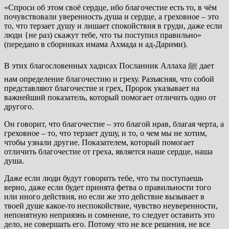
«Спроси об этом своё сердце, ибо благочестие есть то, в чём
почувствовали уверенность душа и сердце, а греховное – это
то, что терзает душу и лишает спокойствия в груди, даже если
люди {не раз) скажут тебе, что ты поступил правильно»
(передано в сборниках имама Ахмада и ад-Дарими).
В этих благословенных хадисах Посланник Аллаха ﷺ дает
нам определение благочестию и греху. Разъясняя, что собой
представляют благочестие и грех, Пророк указывает на
важнейший показатель, который помогает отличить одно от
другого.
Он говорит, что благочестие – это благой нрав, благая черта, а
греховное – то, что терзает душу, и то, о чем мы не хотим,
чтобы узнали другие. Показателем, который помогает
отличить благочестие от греха, является наше сердце, наша
душа.
Даже если люди будут говорить тебе, что ты поступаешь
верно, даже если будет принята фетва о правильности того
или иного действия, но если же это действие вызывает в
твоей душе какое-то неспокойствие, чувство неуверенности,
непонятную неприязнь и сомнение, то следует оставить это
дело, не совершать его. Потому что не все решения, не все