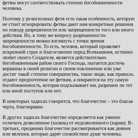
фетвы могут соответствовать степени богобоязненности
человека.
Поэтому у религиозных фетв есть такая особенность, которую
не стоит игнорировать: фетвы дают нам конкретные решения
по поводу разрешенности или запрещенности того или иного
действия. Но, к тому же вопросу разрешенности-
запрещенности можно взглянуть с точки зрения
богобоязненности. То есть, человек, который проявляет
искренний страх и благоговение перед Всевышним, истинно
любит своего Создателя, является действительно
богобоязненным рабом своего Господа, пытается достичь
вершины в своей религии и своем поклонении или уже
достиг такой степени совершенства, такие люди, как правило,
отдают предпочтение не фетвам, а опираются на эту самую
богобоязненность, которая подсказывает им, разрешен ли тот
или иной поступок или нет.
В некоторых хадисах говорится, что благочестие – это благая
черта, благонравие.
В других хадисах благочестие определяется как умение
отличить дозволенное (халяль) от недозволенного (харам). В-
третьих, преданиях благочестие рассматривается как деяния
или явления, которые дарят спокойствие душе человека.