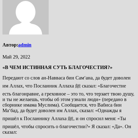
Автор:
admin
Май 29, 2022
«В ЧЕМ ИСТИННАЯ СУТЬ БЛАГОЧЕСТИЯ?»
Передают со слов ан-Навваса бин Сам‘ана, да будет доволен
им Аллах, что Посланник Аллаха ﷺ сказал: «Благочестие
есть благонравие, а греховное – это то, что терзает твою душу,
и ты не желаешь, чтобы об этом узнали люди» (передано в
сборнике имама Муслима). Сообщается, что Вабиса бин
Ма‘бад, да будет доволен им Аллах, сказал: «Однажды я
пришёл к Посланнику Аллаха ﷺ, и он спросил меня: «Ты
пришёл, чтобы спросить о благочестии?» Я сказал: «Да». Он
сказал: