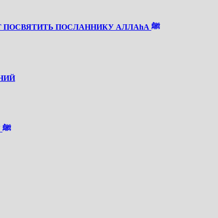
СКОРО РАБИУЛЬ АВВАЛЬ — ВРЕМЯ, КОТОРОЕ СТОИТ ПОСВЯТИТЬ ПОСЛАННИКУ АЛЛАhА ﷺ
НИЙ
О СОКРАЩЕННОМ НАПИСАНИИ САЛАВАТА ПРОРОКУ ﷺ