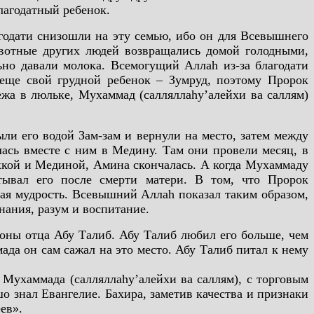
благодатный ребенок.
годати снизошли на эту семью, ибо он для Всевышнего
вотные других людей возвращались домой голодными,
но давали молока. Всемогущий Аллаh из-за благодати
еще свой грудной ребенок – Зумруд, поэтому Пророк
лежа в люльке, Мухаммад (салляллаhу’алейхи ва саллям)
ыли его водой Зам-зам и вернули на место, затем между
лась вместе с ним в Медину. Там они провели месяц, в
еккой и Мединой, Амина скончалась. А когда Мухаммаду
итывал его после смерти матери. В том, что Пророк
ьшая мудрость. Всевышний Аллаh показал таким образом,
нания, разум и воспитание.
роны отца Абу Талиб. Абу Талиб любил его больше, чем
мада он сам сажал на это место. Абу Талиб питал к нему
 Мухаммада (салляллаhу’алейхи ва саллям), с торговым
о знал Евангелие. Бахира, заметив качества и признаки
ев».