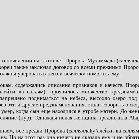
появлении на этот свет Пророка Мухаммада (салляллаh
рец также заключал договор со всеми прежними Пророк
олжны уверовать в него и всячески помогать ему.
ам, содержались описания признаков и качеств Пророк
алейхи ва саллям), проявилось множество предзнамен
апрещено подниматься на небеса, высохло озеро под 
ев эти и другие предзнаменования, стали говорить о ско
умер, когда сын еще находился в утробе матери. До же
е сияние (нур). Однажды некая женщина предложила Абд
знаем, все предки Пророка (салляллаhу’алейхи ва сал
. Но на этот раз она ничего не сказала ему и не обрат