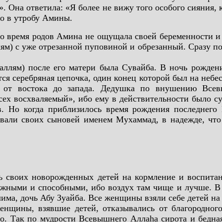
. Она ответила: «Я более не вижу того особого сияния, к
ло в утробу Амины.
 во время родов Амина не ощущала своей беременности и
ям) с уже отрезанной пуповиной и обрезанный. Сразу по
ллям) после его матери была Сувайба. В ночь рождени
ся серебряная цепочка, один конец которой был на небеса
и от востока до запада. Дедушка по внушению Все
 всех восхваляемый», ибо ему в действительности было 
. Но когда приблизилось время рождения последнего 
звали своих сыновей именем Мухаммад, в надежде, чт
 своих новорожденных детей на кормление и воспитан
жными и способными, ибо воздух там чище и лучше. В 
ма, дочь Абу Зуайба. Все женщины взяли себе детей на
женщины, взявшие детей, отказывались от благородно
го. Так по мудрости Всевышнего Аллаhа сирота и бедн