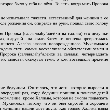
оторое было у тебя на лбу». То есть, когда мать Пророка
 не испытывала тяжести, естественной для женщин в ее
сле рождения он, опираясь на руки, поднял свою голову
я Пророка (салляллаhу’алейхи ва саллям) его дедушке
х, а другой – на земле. Затем эта цепочка превратилась
вышнего Аллаhа назвал новорожденного Мухаммадом
суждено стать самым восхваляемым обитателями земли и
Пророка (салляллаhу’алейхи ва саллям), четырнадцать
о их сыновья окажутся теми, о ком возвещали прежние
ие бедуинам. Считалось, что дети, которые выросли в
очередной раз, когда бедуины пришли в поисках детей
 кормление, кроме Халимы, которая не смогла подыскать
го Мухаммада, потому что он был сиротой и хорошего
ая женщина нашли друг друга. Как только Халима взяла