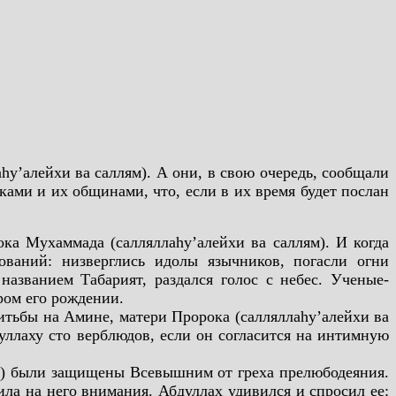
у’алейхи ва саллям). А они, в свою очередь, сообщали
ами и их общинами, что, если в их время будет послан
а Мухаммада (салляллаhу’алейхи ва саллям). И когда
ований: низверглись идолы язычников, погасли огни
названием Табарият, раздался голос с небес. Ученые-
ром его рождении.
нитьбы на Амине, матери Пророка (салляллаhу’алейхи ва
уллаху сто верблюдов, если он согласится на интимную
лям) были защищены Всевышним от греха прелюбодеяния.
ила на него внимания. Абдуллах удивился и спросил ее: