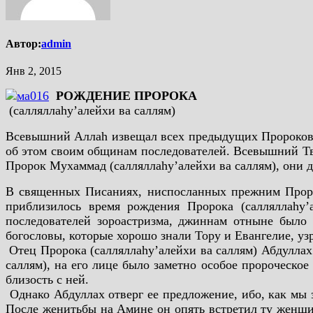
Автор:
admin
Янв 2, 2015
РОЖДЕНИЕ ПРОРОКА
(салляллаhу’алейхи ва саллям)
Всевышний Аллаh извещал всех предыдущих Пророков о 
об этом своим общинам последователей. Всевышний Тво
Пророк Мухаммад (салляллаhу’алейхи ва саллям), они д
В священных Писаниях, ниспосланных прежним Пророк
приблизилось время рождения Пророка (салляллаhу’
последователей зороастризма, джиннам отныне было з
богословы, которые хорошо знали Тору и Евангелие, узр
Отец Пророка (салляллаhу’алейхи ва саллям) Абдуллах 
саллям), на его лице было заметно особое пророческо
близость с ней.
Однако Абдуллах отверг ее предложение, ибо, как мы 
После женитьбы на Амине он опять встретил ту женщину