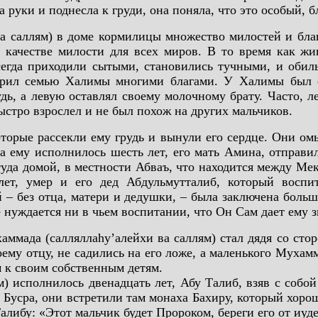
 руки и поднесла к груди, она поняла, что это особый, 
а саллям) в доме кормилицы множество милостей и бла
качестве милости для всех миров. В то время как жи
гда приходили сытыми, становились тучными, и обиль
дарил семью Халимы многими благами. У Халимы был 
удь, а левую оставлял своему молочному брату. Часто, 
быстро взрослел и не был похож на других мальчиков.
которые рассекли ему грудь и вынули его сердце. Они ом
а ему исполнилось шесть лет, его мать Амина, отправи
ттуда домой, в местности Абваъ, что находится между М
 лет, умер и его дед Абдульмутталиб, который восп
й – без отца, матери и дедушки, – была заключена бол
 нуждается ни в чьем воспитании, что Он Сам дает ему з
мада (салляллаhу’алейхи ва саллям) стал дядя со сто
ему отцу, не садились на его ложе, а маленького Мухам
 к своим собственным детям.
) исполнилось двенадцать лет, Абу Талиб, взяв с собой
Бусра, они встретили там монаха Бахиру, который хорош
алибу: «Этот мальчик будет Пророком, береги его от иуде