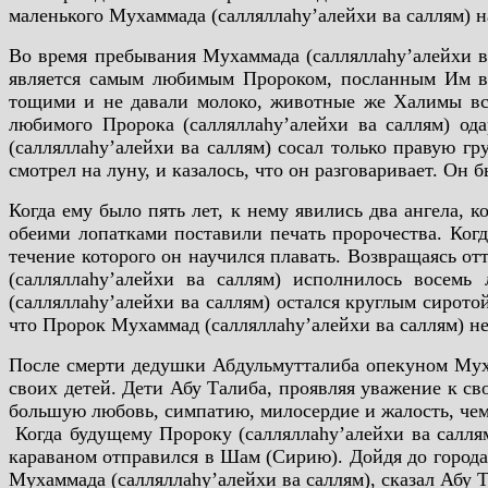
маленького Мухаммада (салляллаhу’алейхи ва саллям) на
Во время пребывания Мухаммада (салляллаhу’алейхи в
является самым любимым Пророком, посланным Им в 
тощими и не давали молоко, животные же Халимы все
любимого Пророка (салляллаhу’алейхи ва саллям) о
(салляллаhу’алейхи ва саллям) сосал только правую гр
смотрел на луну, и казалось, что он разговаривает. Он 
Когда ему было пять лет, к нему явились два ангела, 
обеими лопатками поставили печать пророчества. Когд
течение которого он научился плавать. Возвращаясь о
(салляллаhу’алейхи ва саллям) исполнилось восемь
(салляллаhу’алейхи ва саллям) остался круглым сирото
что Пророк Мухаммад (салляллаhу’алейхи ва саллям) не
После смерти дедушки Абдульмутталиба опекуном Мухам
своих детей. Дети Абу Талиба, проявляя уважение к сво
большую любовь, симпатию, милосердие и жалость, чем
Когда будущему Пророку (салляллаhу’алейхи ва саллям
караваном отправился в Шам (Сирию). Дойдя до города 
Мухаммада (салляллаhу’алейхи ва саллям), сказал Абу Т