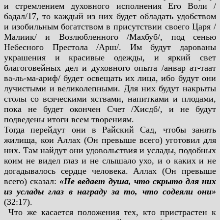
и стремлением духовного исполнения Его Воли /
бадал/17, то каждый из них будет обладать удобством
и изобильным богатством в присутствии своего Царя /
Малиик/ и Возлюбленного /Махбуб/, под сенью
Небесного Престола /Арш/. Им будут дарованы
украшения и красивые одежды, и яркий свет
благоговейных дел и духовного опыта /анвар ат-таат
ва-ль-ма-ариф/ будет освещать их лица, ибо будут они
лучистыми и великолепными. Для них будут накрыты
столы со всяческими яствами, напитками и плодами,
пока не будет окончен Счет /Хисдб/, и не будут
подведены итоги всем творениям.
Тогда перейдут они в Райский Сад, чтобы занять
жилища, кои Аллах (Он превыше всего) уготовил для
них. Там найдут они удовольствия и услады, подобных
коим не видел глаз и не слышало ухо, и о каких и не
догадывалось сердце человека. Аллах (Он превыше
всего) сказал:
«Не ведает душа, что скрыто для них
из услады глаз в награду за то, что содеяли они»
(32:17).
Что же касается положения тех, кто пристрастен к