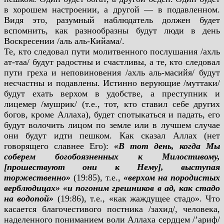
в хорошем настроении, а другой — в подавленном.
Видя это, разумный наблюдатель должен будет
вспомнить, как разнообразны будут люди в день
Воскресении /аль аль-Кийама/.
Те, кто следовал пути молитвенного послушания /ахль
ат-таа/ будут радостны и счастливы, а те, кто следовал
пути греха и неповиновения /ахль аль-масийя/ будут
несчастны и подавлены. Истинно верующие /муттаки/
будут ехать верхом в удобстве, а преступник и
лицемер /мушрик/ (т.е., тот, кто ставил себе других
богов, кроме Аллаха), будет спотыкаться и падать, его
будут волочить лицом по земле или в лучшем случае
они будут идти пешком. Как сказал Аллах (нет
говорящего славнее Его):
«В тот день, когда Мы
соберем богобоязненных к Милостивому,
[прошествуют они к Нему], выступая
торжественно»
(19:85), т.е.,
«верхом на породистых
верблюдицах» «и погоним грешников в ад, как стадо
на водопой»
(19:86), т.е., «как жаждущее стадо». Что
касается благочестивого постника /захид/, человека,
наделенного пониманием воли Аллаха сердцем /’ариф/