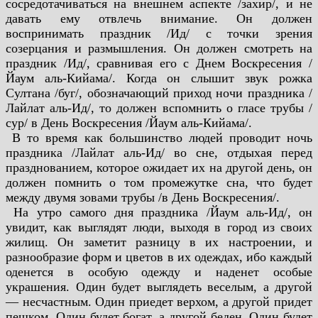
сосредотачиваться на внешнем аспекте /захир/, и не
давать ему отвлечь внимание. Он должен
воспринимать праздник /Ид/ с точки зрения
созерцания и размышления. Он должен смотреть на
праздник /Ид/, сравнивая его с Днем Воскресения /
Йаум аль-Кийама/. Когда он слышит звук рожка
Султана /буг/, обозначающий приход ночи праздника /
Лайлат аль-Ид/, то должен вспомнить о гласе трубы /
сур/ в День Воскресения /Йаум аль-Кийама/.
В то время как большинство людей проводит ночь
праздника /Лайлат аль-Ид/ во сне, отдыхая перед
празднованием, которое ожидает их на другой день, он
должен помнить о том промежутке сна, что будет
между двумя зовами трубы /в День Воскресения/.
На утро самого дня праздника /Йаум аль-Ид/, он
увидит, как выглядят люди, выходя в город из своих
жилищ. Он заметит разницу в их настроении, и
разнообразие форм и цветов в их одеждах, ибо каждый
оденется в особую одежду и наденет особые
украшения. Один будет выглядеть веселым, а другой
— несчастным. Один приедет верхом, а другой придет
пешком. Один будет богат, а другой беден. Один будет