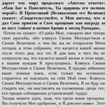
дарует ему мир) продолжал: «Ангелы ответят:
«Наш Бог и Повелитель, Ты одаришь его полною
мерой!» И Превеликий (Великолепно его Величие)
скажет: «Свидетельствуйте, о Мои ангелы, что я
дал Свое приятие и Свое прощение как награду за
их пост /сийам/ и ночное бдение в месяц Рамадан».
Потом он скажет: «О рабы Мои, говорите мне теперь
свои просьбы, ибо клянусь Своим Могуществом и
Своим Величием: о чем бы вы не попросили Меня
сегодня, в этом собрании, что касается вашей жизни
после этого дня, все это Я дам вам; и чего бы не
попросили вы, что касается вашей жизни в этом мире,
к вашим нуждам Я прислушаюсь. Клянусь Своим
Могуществом и Своим Величием, Я предам забвению
ваши ложные шаги, если только вы осознанно
стараетесь не навлекать на себя Мой гнев. Клянусь
Своим Могуществом и Своим Величием, Я не буду ни
стыдить вас, ни выставлять на посмешище среди тех,
кто предан соблюдению установлений /худуд/.
Теперь можете идти, зная, что грехи ваши прощены.
Вы получили Мое одобрение, и Я доволен вами». Этот