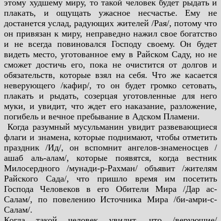
этому худшему миру, то такой человек будет рыдать и
плакать, и ощущать ужасное несчастье. Ему не
достанется услад, радующих жителей /Рая/, потому что
он привязан к миру, неправедно нажил свое богатство
и не всегда повиновался Господу своему. Он будет
видеть место, уготованное ему в Райском Саду, но не
сможет достичь его, пока не очистится от долгов и
обязательств, которые взял на себя. Что же касается
неверующего /кафир/, то он будет громко сетовать,
плакать и рыдать, созерцая уготовленные для него
муки, и увидит, что ждет его наказание, разложение,
погибель и вечное пребывание в Адском Пламени.
Когда разумный мусульманин увидит развевающиеся
флаги и знамена, которые поднимают, чтобы отметить
праздник /Ид/, он вспомнит ангелов-знаменосцев /
ашаб аль-алам/, которые появятся, когда вестник
Милосердного /мунади-р-Рахман/ объявит /жителям
Райского Сада/, что пришло время им посетить
Господа Человеков в его Обители Мира /Дар ас-
Салам/, по повелению Источника Мира /би-амри-с-
Салам/.
Когда такой человек увидит, что /верующие/