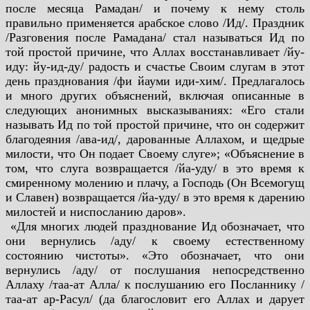
после месяца Рамадан/ и почему к нему столь
правильно применяется арабское слово /Ид/. Праздник
/Разговения после Рамадана/ стал называться Ид по
той простой причине, что Аллах восстанавливает /йу-
иду: йу-ид-ду/ радость и счастье Своим слугам в этот
день празднования /фи йауми иди-хим/. Предлагалось
и много других объяснений, включая описанные в
следующих анонимных высказываниях: «Его стали
называть Ид по той простой причине, что он содержит
благодеяния /ава-ид/, дарованные Аллахом, и щедрые
милости, что Он подает Своему слуге»; «Объяснение в
том, что слуга возвращается /йа-уду/ в это время к
смиренному молению и плачу, а Господь (Он Всемогущ
и Славен) возвращается /йа-уду/ в это время к дарению
милостей и ниспосланию даров».
«Для многих людей празднование Ид обозначает, что
они вернулись /аду/ к своему естественному
состоянию чистоты». «Это обозначает, что они
вернулись /аду/ от послушания непосредственно
Аллаху /таа-ат Алла/ к послушанию его Посланнику /
таа-ат ар-Расул/ (да благословит его Аллах и дарует