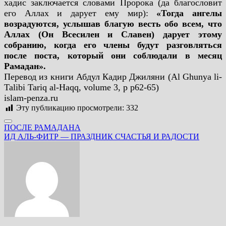
хадис заключается словами Пророка (да благословит
его Аллах и дарует ему мир):
«Тогда ангелы
возрадуются, услышав благую весть обо всем, что
Аллах (Он Всесилен и Славен) дарует этому
собранию, когда его члены будут разговляться
после поста, который они соблюдали в месяц
Рамадан».
Перевод из книги Абдул Кадир Джиляни (Al Ghunya li-
Talibi Tariq al-Haqq, volume 3, p p62-65)
islam-penza.ru
Эту публикацию просмотрели:
332
Навигация
ПОСЛЕ РАМАДАНА
ИД АЛЬ-ФИТР — ПРАЗДНИК СЧАСТЬЯ И РАДОСТИ
по
записям