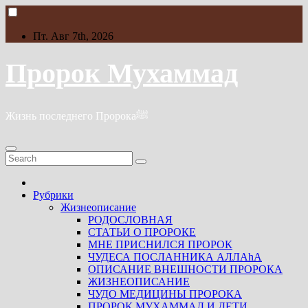
Skip
to
content
Пт. Авг 7th, 2026
Пророк Мухаммад
Жизнь последнего Пророкаﷺ
Рубрики
Жизнеописание
РОДОСЛОВНАЯ
СТАТЬИ О ПРОРОКЕ
МНЕ ПРИСНИЛСЯ ПРОРОК
ЧУДЕСА ПОСЛАННИКА АЛЛАhА
ОПИСАНИЕ ВНЕШНОСТИ ПРОРОКА
ЖИЗНЕОПИСАНИЕ
ЧУДО МЕДИЦИНЫ ПРОРОКА
ПРОРОК МУХАММАД И ДЕТИ