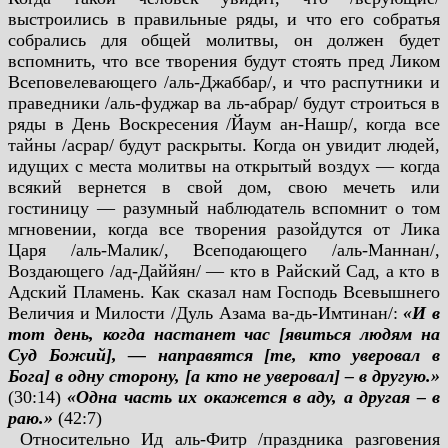
выстроились в правильные ряды, и что его собратья
собрались для общей молитвы, он должен будет
вспомнить, что все творения будут стоять пред Ликом
Всеповелевающего /аль-Джаббар/, и что распутники и
праведники /аль-фуджар ва ль-абрар/ будут строиться в
ряды в День Воскресения /Йаум ан-Нашр/, когда все
тайны /асрар/ будут раскрыты. Когда он увидит людей,
идущих с места молитвы на открытый воздух — когда
всякий вернется в свой дом, свою мечеть или
гостиницу — разумный наблюдатель вспомнит о том
мгновении, когда все творения разойдутся от Лика
Царя /аль-Малик/, Всеподающего /аль-Маннан/,
Воздающего /ад-Даййян/ — кто в Райский Сад, а кто в
Адский Пламень. Как сказал нам Господь Всевышнего
Величия и Милости /Дуль Азама ва-дь-Имтинан/:
«И в
тот день, когда настанет час [явиться людям на
Суд Божий], — направятся [те, кто уверовал в
Бога] в одну сторону, [а кто не уверовал] – в другую.»
(30:14)
«Одна часть их окажется в аду, а другая – в
раю.»
(42:7)
Относительно Ид аль-Фитр /праздника разговения