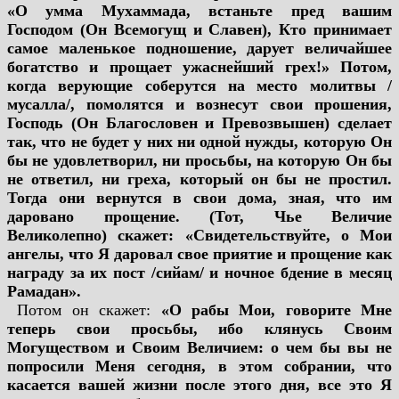
«О умма Мухаммада, встаньте пред вашим
Господом (Он Всемогущ и Славен), Кто принимает
самое маленькое подношение, дарует величайшее
богатство и прощает ужаснейший грех!» Потом,
когда верующие соберутся на место молитвы /
мусалла/, помолятся и вознесут свои прошения,
Господь (Он Благословен и Превозвышен) сделает
так, что не будет у них ни одной нужды, которую Он
бы не удовлетворил, ни просьбы, на которую Он бы
не ответил, ни греха, который он бы не простил.
Тогда они вернутся в свои дома, зная, что им
даровано прощение. (Тот, Чье Величие
Великолепно) скажет: «Свидетельствуйте, о Мои
ангелы, что Я даровал свое приятие и прощение как
награду за их пост /сийам/ и ночное бдение в месяц
Рамадан».
Потом он скажет:
«О рабы Мои, говорите Мне
теперь свои просьбы, ибо клянусь Своим
Могуществом и Своим Величием: о чем бы вы не
попросили Меня сегодня, в этом собрании, что
касается вашей жизни после этого дня, все это Я