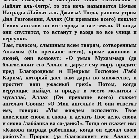
Лайлат аль-Фитр/, то эта ночь называется Ночью
Награды /Лайлат аль-Джаиза/. Тогда, ранним утром
Дня Разговения, Аллах (Он превыше всего) пошлет
Своих ангелов во все города и все земли. И когда
они спустятся, то встанут у входа во все улица и
переулки.
Там, голосом, слышным всем тварям, сотворенным
Аллахом (Он превыше всего), кроме джиннов и
людей, они воззовут: «О умма Мухаммада (да
благословит его Аллах и дарует ему мир), придите
пред Благородным и Щедрым Господом /Рабб
Карим/, который даст вам дары во множестве, и
простит ваш ужасный грех!» Потом, когда
верующие выйдут и придут в место молитвы /
мусалла/, Аллах (Он превыше всего) скажет
ангелам Своим: «О Мои ангелы!» И они ответят
ему, говоря: «Мы жаждем исполнять Твое
повеление снова и снова, и делать Твое дело, снова
и снова /лаббаика ва са-даик/!». Тогда он скажет им:
«Какова награда работника, когда он сделал свою
работу?» Пророк (да благословит его Аллах и