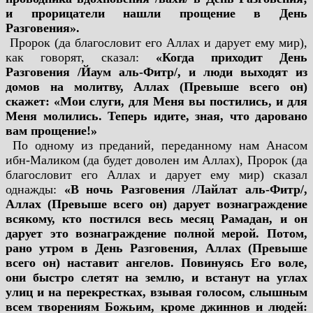
и прорицатели нашли прощение в День
Разговения».
Пророк (да благословит его Аллах и дарует ему мир),
как говорят, сказал:
«Когда приходит День
Разговения /Йаум аль-Фитр/, и люди выходят из
домов на молитву, Аллах (Превыше всего он)
скажет: «Мои слуги, для Меня вы постились, и для
Меня молились. Теперь идите, зная, что даровано
вам прощение!»
По одному из преданий, переданному нам Анасом
ибн-Маликом (да будет доволен им Аллах), Пророк (да
благословит его Аллах и дарует ему мир) сказал
однажды:
«В ночь Разговения /Лайлат аль-Фитр/,
Аллах (Превыше всего он) дарует вознаграждение
всякому, кто постился весь месяц Рамадан, и он
дарует это вознаграждение полной мерой. Потом,
рано утром в День Разговения, Аллах (Превыше
всего он) наставит ангелов. Повинуясь Его воле,
они быстро слетят на землю, и встанут на углах
улиц и на перекрестках, взывая голосом, слышным
всем творениям Божьим, кроме джиннов и людей: