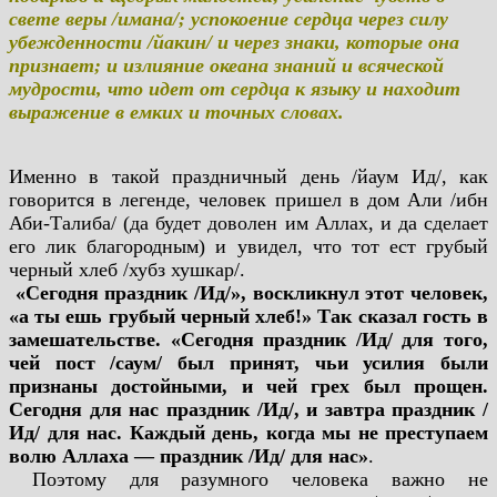
свете веры /имана/; успокоение сердца через силу
убежденности /йакин/ и через знаки, которые она
признает; и излияние океана знаний и всяческой
мудрости, что идет от сердца к языку и находит
выражение в емких и точных словах.
Именно в такой праздничный день /йаум Ид/, как
говорится в легенде, человек пришел в дом Али /ибн
Аби-Талиба/ (да будет доволен им Аллах, и да сделает
его лик благородным) и увидел, что тот ест грубый
черный хлеб /хубз хушкар/.
«Сегодня праздник /Ид/», воскликнул этот человек,
«а ты ешь грубый черный хлеб!» Так сказал гость в
замешательстве. «Сегодня праздник /Ид/ для того,
чей пост /саум/ был принят, чьи усилия были
признаны достойными, и чей грех был прощен.
Сегодня для нас праздник /Ид/, и завтра праздник /
Ид/ для нас. Каждый день, когда мы не преступаем
волю Аллаха — праздник /Ид/ для нас»
.
Поэтому для разумного человека важно не