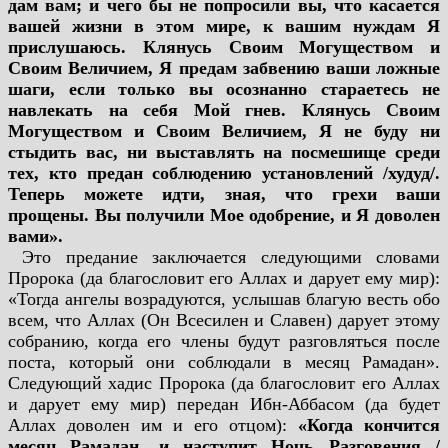
дам вам; и чего бы не попросили вы, что касается
вашей жизни в этом мире, к вашим нуждам Я
прислушаюсь. Клянусь Своим Могуществом и
Своим Величием, Я предам забвению ваши ложные
шаги, если только вы осознанно стараетесь не
навлекать на себя Мой гнев. Клянусь Своим
Могуществом и Своим Величием, Я не буду ни
стыдить вас, ни выставлять на посмешище среди
тех, кто предан соблюдению установлений /худуд/.
Теперь можете идти, зная, что грехи ваши
прощены. Вы получили Мое одобрение, и Я доволен
вами».
Это предание заключается следующими словами
Пророка (да благословит его Аллах и дарует ему мир):
«Тогда ангелы возрадуются, услышав благую весть обо
всем, что Аллах (Он Всесилен и Славен) дарует этому
собранию, когда его члены будут разговляться после
поста, который они соблюдали в месяц Рамадан».
Следующий хадис Пророка (да благословит его Аллах
и дарует ему мир) передан Ибн-Аббасом (да будет
Аллах доволен им и его отцом):
«Когда кончится
месяц Рамадан, и наступит Ночь Разговения /