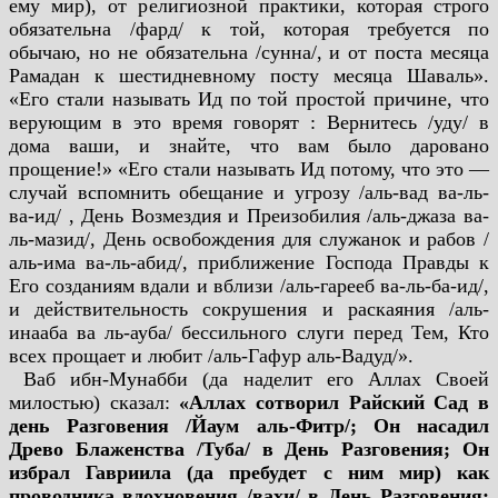
ему мир), от религиозной практики, которая строго
обязательна /фард/ к той, которая требуется по
обычаю, но не обязательна /сунна/, и от поста месяца
Рамадан к шестидневному посту месяца Шаваль».
«Его стали называть Ид по той простой причине, что
верующим в это время говорят : Вернитесь /уду/ в
дома ваши, и знайте, что вам было даровано
прощение!» «Его стали называть Ид потому, что это —
случай вспомнить обещание и угрозу /аль-вад ва-ль-
ва-ид/ , День Возмездия и Преизобилия /аль-джаза ва-
ль-мазид/, День освобождения для служанок и рабов /
аль-има ва-ль-абид/, приближение Господа Правды к
Его созданиям вдали и вблизи /аль-гарееб ва-ль-ба-ид/,
и действительность сокрушения и раскаяния /аль-
инааба ва ль-ауба/ бессильного слуги перед Тем, Кто
всех прощает и любит /аль-Гафур аль-Вадуд/».
Ваб ибн-Мунабби (да наделит его Аллах Своей
милостью) сказал:
«Аллах сотворил Райский Сад в
день Разговения /Йаум аль-Фитр/; Он насадил
Древо Блаженства /Туба/ в День Разговения; Он
избрал Гавриила (да пребудет с ним мир) как
проводника вдохновения /вахи/ в День Разговения;