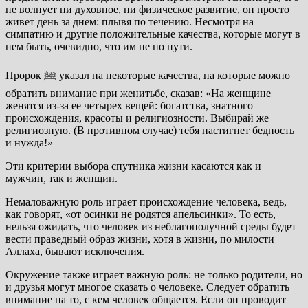
не волнует ни духовное, ни физическое развитие, он просто
живет день за днем: плывя по течению. Несмотря на
симпатию и другие положительные качества, которые могут в
нем быть, очевидно, что им не по пути.
Пророк ﷺ указал на некоторые качества, на которые можно
обратить внимание при женитьбе, сказав: «На женщине
женятся из-за ее четырех вещей: богатства, знатного
происхождения, красоты и религиозности. Выбирай же
религиозную. (В противном случае) тебя настигнет бедность
и нужда!»
Эти критерии выбора спутника жизни касаются как и
мужчин, так и женщин.
Немаловажную роль играет происхождение человека, ведь,
как говорят, «от осинки не родятся апельсинки». То есть,
нельзя ожидать, что человек из неблагополучной среды будет
вести праведный образ жизни, хотя в жизни, по милости
Аллаха, бывают исключения.
Окружение также играет важную роль: не только родители, но
и друзья могут многое сказать о человеке. Следует обратить
внимание на то, с кем человек общается. Если он проводит