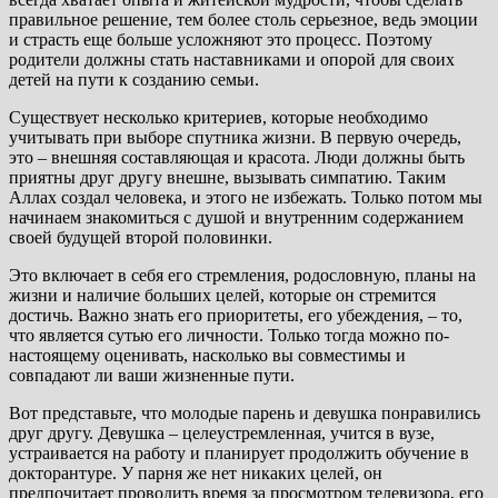
правильное решение, тем более столь серьезное, ведь эмоции
и страсть еще больше усложняют это процесс. Поэтому
родители должны стать наставниками и опорой для своих
детей на пути к созданию семьи.
Существует несколько критериев, которые необходимо
учитывать при выборе спутника жизни. В первую очередь,
это – внешняя составляющая и красота. Люди должны быть
приятны друг другу внешне, вызывать симпатию. Таким
Аллах создал человека, и этого не избежать. Только потом мы
начинаем знакомиться с душой и внутренним содержанием
своей будущей второй половинки.
Это включает в себя его стремления, родословную, планы на
жизни и наличие больших целей, которые он стремится
достичь. Важно знать его приоритеты, его убеждения, – то,
что является сутью его личности. Только тогда можно по-
настоящему оценивать, насколько вы совместимы и
совпадают ли ваши жизненные пути.
Вот представьте, что молодые парень и девушка понравились
друг другу. Девушка – целеустремленная, учится в вузе,
устраивается на работу и планирует продолжить обучение в
докторантуре. У парня же нет никаких целей, он
предпочитает проводить время за просмотром телевизора, его