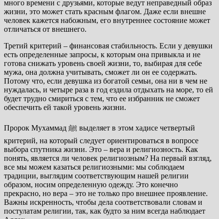
много времени с друзьями, которые ведут неправедный образ
жизни, это может стать красным флагом. Даже если внешне
человек кажется набожным, его внутреннее состояние может
отличаться от внешнего.
Третий критерий – финансовая стабильность. Если у девушки
есть определенные запросы, к которым она привыкла и не
готова снижать уровень своей жизни, то, выбирая для себе
мужа, она должна учитывать, сможет ли он ее содержать.
Потому что, если девушка из богатой семьи, она ни в чем не
нуждалась, и четыре раза в год ездила отдыхать на море, то ей
будет трудно смириться с тем, что ее избранник не сможет
обеспечить ей такой уровень жизни.
Пророк Мухаммад ﷺ выделяет в этом хадисе четвертый
критерий, на который следует ориентироваться в вопросе
выбора спутника жизни. Это – вера и религиозность. Как
понять, является ли человек религиозным? На первый взгляд,
все мы можем казаться религиозными: мы соблюдаем
традиции, выглядим соответствующим нашей религии
образом, носим определенную одежду. Это конечно
прекрасно, но вера – это не только про внешнее проявление.
Важны искренность, чтобы дела соответствовали словам и
постулатам религии, так, как будто за ним всегда наблюдает