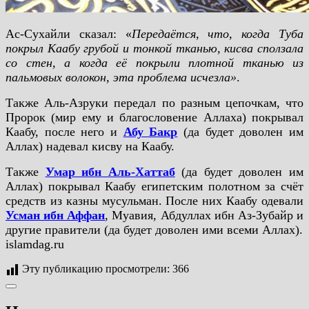
Ас-Сухайли сказал: «
Передаётся, что, когда Туба
покрыл Каабу грубой и тонкой тканью, кисва сползала
со стен, а когда её покрыли плотной тканью из
пальмовых волокон, эта проблема исчезла»
.
Также Аль-Азруки передал по разным цепочкам, что
Пророк (мир ему и благословение Аллаха) покрывал
Каабу, после него и
Абу Бакр
(да будет доволен им
Аллах) надевал кисву на Каабу.
Также
Умар ибн Аль-Хаттаб
(да будет доволен им
Аллах) покрывал Каабу египетским полотном за счёт
средств из казны мусульман. После них Каабу одевали
Усман ибн Аффан
, Муавия, Абдуллах ибн Аз-Зубайр и
другие правители (да будет доволен ими всеми Аллах).
islamdag.ru
Эту публикацию просмотрели:
366