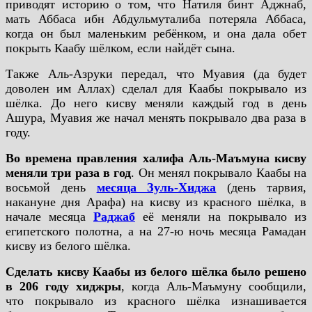
приводят историю о том, что Натиля бинт Аджнаб,
мать Аббаса ибн Абдульмуталиба потеряла Аббаса,
когда он был маленьким ребёнком, и она дала обет
покрыть Каабу шёлком, если найдёт сына.
Также Аль-Азруки передал, что Муавия (да будет
доволен им Аллах) сделал для Каабы покрывало из
шёлка. До него кисву меняли каждый год в день
Ашура, Муавия же начал менять покрывало два раза в
году.
Во времена правления халифа Аль-Маъмуна кисву
меняли три раза в год
. Он менял покрывало Каабы на
восьмой день
месяца Зуль-Хиджа
(день тарвия,
накануне дня Арафа) на кисву из красного шёлка, в
начале месяца
Раджаб
её меняли на покрывало из
египетского полотна, а на 27-ю ночь месяца Рамадан
кисву из белого шёлка.
Сделать кисву Каабы из белого шёлка было решено
в 206 году хиджры
, когда Аль-Маъмуну сообщили,
что покрывало из красного шёлка изнашивается