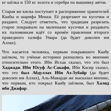
кг шёлка и 150 кг золота и серебра на вышивку аятов.
Старая же кисва поступает в распоряжение хранителей
Каабы и шарифа Мекки. Её разрезают на кусочки и
раздают. Следует отметить, что традиция разрезать
старое покрывало на маленькие кусочки и раздавать
их паломникам идёт со времён правления второго
праведного халифа Умара (да будет доволен им
Аллах).
Что касается человека, первым покрывшего Каабу
шёлком, то учёные историки разошлись во мнениях
относительно этого. Ибн Исхак сказал, что это был
Хаджадж Ибн Юсуф Ас-Сакафи
, Ибн Касир сказал,
что это
был Абдуллах Ибн Аз-Зубайр
(да будет
доволен им Аллах), Аль-Маварди же высказал мнение,
что первым, кто покрыл Каабу шёлком, был
Халид
ибн Джафар
.