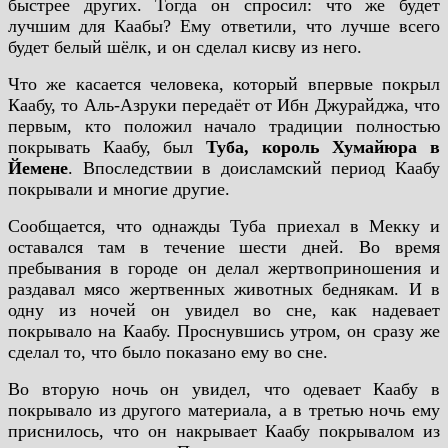
быстрее других. Тогда он спросил: что же будет
лучшим для Каабы? Ему ответили, что лучше всего
будет белый шёлк, и он сделал кисву из него.
Что же касается человека, который впервые покрыл
Каабу, то Аль-Азруки передаёт от Ибн Джурайджа, что
первым, кто положил начало традиции полностью
покрывать Каабу, был
Туба, король Хумайюра в
Йемене
. Впоследствии в доисламский период Каабу
покрывали и многие другие.
Сообщается, что однажды Туба приехал в Мекку и
оставался там в течение шести дней. Во время
пребывания в городе он делал жертвоприношения и
раздавал мясо жертвенных животных беднякам. И в
одну из ночей он увидел во сне, как надевает
покрывало на Каабу. Проснувшись утром, он сразу же
сделал то, что было показано ему во сне.
Во вторую ночь он увидел, что одевает Каабу в
покрывало из другого материала, а в третью ночь ему
приснилось, что он накрывает Каабу покрывалом из