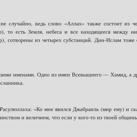
не случайно, ведь слово «Аллах» также состоит из че
), то есть Земля, небеса и все находящееся между н
р), сотворены из четырех субстанций. Дин-Ислам тоже
воими именами. Одно из имен Всевышнего — Хамид, а д
осланника.
 Расулюллаха: «Ко мне явился Джабраиль (мир ему) и ск
нством и величием, что если у кого-то из твоей общины