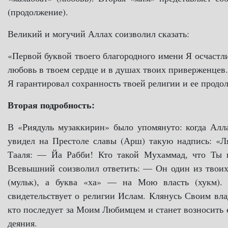
(продолжение).
Великий и могучий Аллах соизволил сказать:
«Первой буквой твоего благородного имени Я осчастл
любовь в твоем сердце и в душах твоих приверженцев.
Я гарантировал сохранность твоей религии и ее продо
Вторая подробность:
В «Риядуль музаккирин» было упомянуто: когда Алл
увидел на Престоле славы (Арш) такую надпись: «Л
Тааля: — Йа Рабби! Кто такой Мухаммад, что Ты 
Всевышний соизволил ответить: — Он один из твоих
(мульк), а буква «ха» — на Мою власть (хукм).
свидетельствует о религии Ислам. Клянусь Своим вла
кто последует за Моим Любимцем и станет возносить е
деяния.