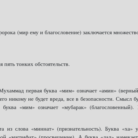
рока (мир ему и благословение) заключается множеств
я пять тонких обстоятельств.
 Мухаммад первая буква «мим» означает «амин» (верны
него никому не будет вреда, все в безопасности. Смысл 
 буква «мим» означает «мубарак» (благословенный). 
а из слова «миннат» (признательность). Буква «ха» 
бой «магрифат» (просвещение). А буква «дал» намекае