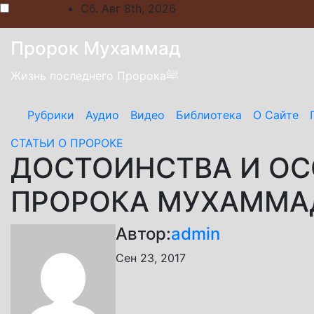
Skip
Сб. Авг 8th, 2026
to
content
Пророк Мухаммад
Жизнь последнего Пророкаﷺ
Рубрики
Аудио
Видео
Библиотека
О Сайте
СТАТЬИ О ПРОРОКЕ
ДОСТОИНСТВА И О
Автор:
admin
Сен 23, 2017