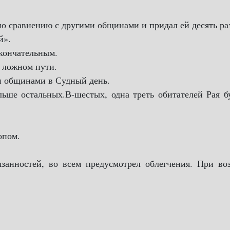
о сравнению с другими общинами и придал ей десять ра
й».
окончательным.
а ложном пути.
ми общинами в Судный день.
ьше остальных.В-шестых, одна треть обитателей Рая б
опом.
занностей, во всем предусмотрел облегчения. При во