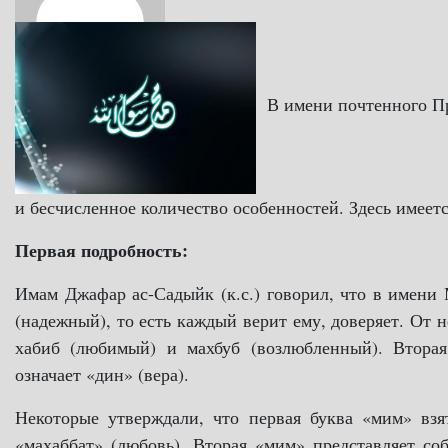
В имени почтенного Про
и бесчисленное количество особенностей. Здесь имеетс
Первая подробность:
Имам Джафар ас-Садыйк (к.с.) говорил, что в имени
(надежный), то есть каждый верит ему, доверяет. От 
хабиб (любимый) и махбуб (возлюбленный). Вторая
означает «дин» (вера).
Некоторые утверждали, что первая буква «мим» взят
«махаббат» (любовь). Вторая «мим» представляет со