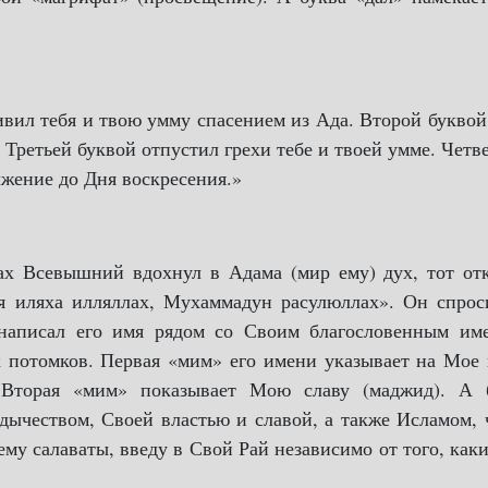
ивил тебя и твою умму спасением из Ада. Второй букво
 Третьей буквой отпустил грехи тебе и твоей умме. Четв
лжение до Дня воскресения.»
ах Всевышний вдохнул в Адама (мир ему) дух, тот отк
я иляха илляллах, Мухаммадун расулюллах». Он спрос
написал его имя рядом со Своим благословенным им
 потомков. Первая «мим» его имени указывает на Мое 
 Вторая «мим» показывает Мою славу (маджид). А 
дычеством, Своей властью и славой, а также Исламом, 
му салаваты, введу в Свой Рай независимо от того, как