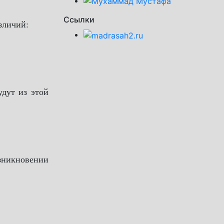
Ссылки
зличий:
удут из этой
зникновении