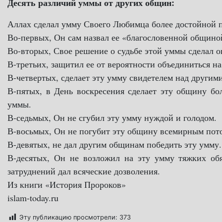
Десять различий уммы от других общин:
Аллах сделал умму Своего Любимца более достойной п
Во-первых, Он сам назвал ее «благословенной общино
Во-вторых, Свое решение о судьбе этой уммы сделал 
В-третьих, защитил ее от вероятности объединиться н
В-четвертых, сделает эту умму свидетелем над други
В-пятых, в День воскресения сделает эту общину бол
уммы.
В-седьмых, Он не сгубил эту умму нуждой и голодом.
В-восьмых, Он не погубит эту общину всемирным пот
В-девятых, не дал другим общинам победить эту умму.
В-десятых, Он не возложил на эту умму тяжких обя
затруднений дал всяческие дозволения.
Из книги «История Пророков»
islam-today.ru
Эту публикацию просмотрели:
373