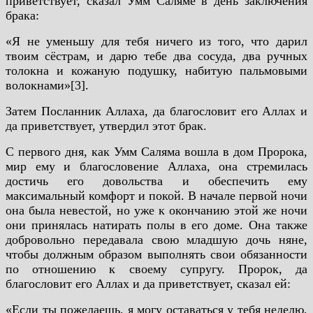
приветствует, сказал Умм Саляме в день заключения
брака:
«Я не уменьшу для тебя ничего из того, что дарил
твоим сёстрам, и дарю тебе два сосуда, два ручных
толокна и кожаную подушку, набитую пальмовыми
волокнами»[3].
Затем Посланник Аллаха, да благословит его Аллах и
да приветствует, утвердил этот брак.
С первого дня, как Умм Саляма вошла в дом Пророка,
мир ему и благословение Аллаха, она стремилась
достичь его довольства и обеспечить ему
максимальный комфорт и покой. В начале первой ночи
она была невестой, но уже к окончанию этой же ночи
они принялась натирать полы в его доме. Она также
добровольно передавала свою младшую дочь няне,
чтобы должным образом выполнять свои обязанности
по отношению к своему супругу.
Пророк, да
благословит его Аллах и да приветствует, сказал ей:
«Если ты пожелаешь, я могу оставаться у тебя неделю,