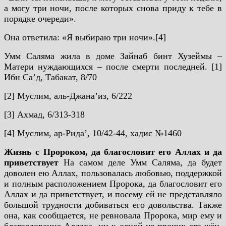
а могу три ночи, после которых снова приду к тебе в
порядке очереди».
Она ответила: «Я выбираю три ночи».[4]
Умм Саляма жила в доме Зайнаб бинт Хузеймы –
Матери нуждающихся – после смерти последней.
[1]
Ибн Саʼд, Табакат, 8/70
[2] Муслим, аль-Джанаʼиз, 6/222
[3] Ахмад, 6/313-318
[4] Муслим, ар-Ридаʼ, 10/42-44, хадис №1460
Жизнь с Пророком, да благословит его Аллах и да
приветствует
На самом деле Умм Саляма, да будет
доволен ею Аллах, пользовалась любовью, поддержкой
и полным расположением Пророка, да благословит его
Аллах и да приветствует, и посему ей не представляло
большой трудности добиваться его довольства. Также
она, как сообщается, не ревновала Пророка, мир ему и