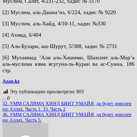
Муслим, Салят, 4/231-232, хадис № 5170
[2] Муслим, аль-Джанаʼиз, 6/224, хадис № 9220
[3] Муслим, аль-Хайд, 4/10-11, хадис №330
[4] Ахмад, 6/404
[5] Аль-Бухари, аш-Шурут, 5/388, хадис № 2731
[6] Мухаммад ʼАли аль-Хашими, Шахсият аль-Марʼа
аль-муслима кяма ясугуна-ль-Куран ва ас-Сунна, 186
стр.
Azan.kz
Эту публикацию просмотрели:
803
0
Навигация
32. УММ САЛЯМА ХИНД БИНТ УМАЙЯ, да будет доволен
ею Аллах. Часть 1. 33. Часть 2
по
36. УММ САЛЯМА ХИНД БИНТ УМАЙЯ, да будет доволен
записям
ею Аллах. Часть 5.