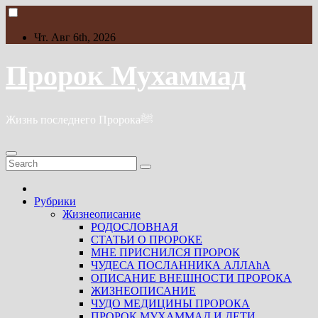
Skip
to
content
Чт. Авг 6th, 2026
Пророк Мухаммад
Жизнь последнего Пророкаﷺ
Рубрики
Жизнеописание
РОДОСЛОВНАЯ
СТАТЬИ О ПРОРОКЕ
МНЕ ПРИСНИЛСЯ ПРОРОК
ЧУДЕСА ПОСЛАННИКА АЛЛАhА
ОПИСАНИЕ ВНЕШНОСТИ ПРОРОКА
ЖИЗНЕОПИСАНИЕ
ЧУДО МЕДИЦИНЫ ПРОРОКА
ПРОРОК МУХАММАД И ДЕТИ