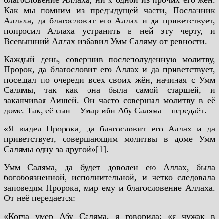
благословение Аллаха, ни к одной из прочих его жён.
Как мы помним из предыдущей части, Посланник
Аллаха, да благословит его Аллах и да приветствует,
попросил Аллаха устранить в ней эту черту, и
Всевышний Аллах избавил Умм Саляму от ревности.
Каждый день, совершив послеполуденную молитву,
Пророк, да благословит его Аллах и да приветствует,
посещал по очереди всех своих жён, начиная с Умм
Салямы, так как она была самой старшей, и
заканчивая Аишей. Он часто совершал молитву в её
доме. Так, её сын – Умар ибн Абу Саляма – передаёт:
«Я видел Пророка, да благословит его Аллах и да
приветствует, совершающим молитвы в доме Умм
Салямы одну за другой»[1].
Умм Саляма, да будет доволен ею Аллах, была
богобоязненной, исполнительной, и чётко следовала
заповедям Пророка, мир ему и благословение Аллаха.
От неё передается:
«Когда умер Абу Саляма, я говорила: «я чужак в