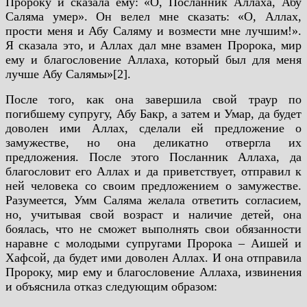
Пророку и сказала ему: «О, Посланник Аллаха, Абу
Саляма умер». Он велел мне сказать: «О, Аллах,
прости меня и Абу Саляму и возмести мне лучшим!».
Я сказала это, и Аллах дал мне взамен Пророка, мир
ему и благословение Аллаха, который был для меня
лучше Абу Салямы»[2].
После того, как она завершила свой траур по
погибшему супругу, Абу Бакр, а затем и Умар, да будет
доволен ими Аллах, сделали ей предложение о
замужестве, но она деликатно отвергла их
предложения. После этого Посланник Аллаха, да
благословит его Аллах и да приветствует, отправил к
ней человека со своим предложением о замужестве.
Разумеется, Умм Саляма желала ответить согласием,
но, учитывая свой возраст и наличие детей, она
боялась, что не сможет выполнять свои обязанности
наравне с молодыми супругами Пророка – Аишей и
Хафсой, да будет ими доволен Аллах. И она отправила
Пророку, мир ему и благословение Аллаха, извинения
и объяснила отказ следующим образом: