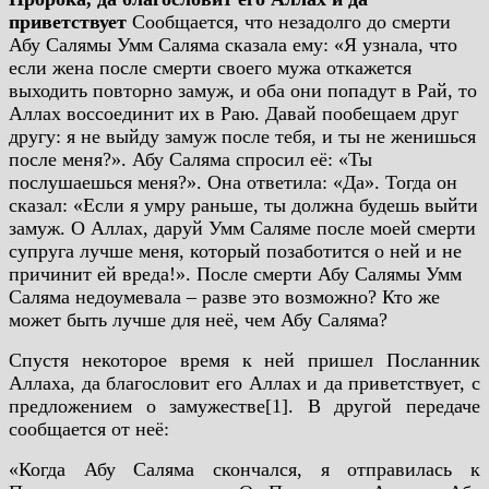
приветствует
Сообщается, что незадолго до смерти
Абу Салямы Умм Саляма сказала ему: «Я узнала, что
если жена после смерти своего мужа откажется
выходить повторно замуж, и оба они попадут в Рай, то
Аллах воссоединит их в Раю. Давай пообещаем друг
другу: я не выйду замуж после тебя, и ты не женишься
после меня?». Абу Саляма спросил её: «Ты
послушаешься меня?». Она ответила: «Да». Тогда он
сказал: «Если я умру раньше, ты должна будешь выйти
замуж. О Аллах, даруй Умм Саляме после моей смерти
супруга лучше меня, который позаботится о ней и не
причинит ей вреда!». После смерти Абу Салямы Умм
Саляма недоумевала – разве это возможно? Кто же
может быть лучше для неё, чем Абу Саляма?
Спустя некоторое время к ней пришел Посланник
Аллаха, да благословит его Аллах и да приветствует, с
предложением о замужестве[1].
В другой передаче
сообщается от неё:
«Когда Абу Саляма скончался, я отправилась к