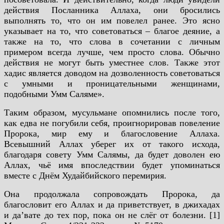
действия Посланника Аллаха, они бросились
выполнять то, что он им повелел ранее. Это ясно
указывает на то, что советоваться – благое деяние, а
также на то, что слова в сочетании с личным
примером всегда лучше, чем просто слова. Обычно
действия не могут быть уместнее слов. Также этот
хадис является доводом на дозволенность советоваться
с умными и проницательными женщинами,
подобными Умм Саляме».
Таким образом, мусульмане опомнились после того,
как едва не погубили себя, проигнорировав повеление
Пророка, мир ему и благословение Аллаха.
Всевышний Аллах уберег их от такого исхода,
благодаря совету Умм Салямы, да будет доволен ею
Аллах, чьё имя впоследствии будет упоминаться
вместе с Днём Худайбийского перемирия.
Она продолжала сопровождать Пророка, да
благословит его Аллах и да приветствует, в джихадах
и даʼвате до тех пор, пока он не слёг от болезни.
[1]