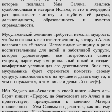
которые повлияла Умм Саляма, явились
судьбоносными в истории Ислама, и это в очередной
раз доказывает чистоту и глубину её разума,
дальновидность, образованность и чувство
справедливости.
Мусульманской женщине требуется немалая мудрость,
чтобы осознавать всю ответственность, которую Аллах
возложил на её плечи. Ислам видит женщину в роли
воспитательницы для детей и заботливой супруги,
которая удовлетворяет все потребности своего
супруга, дарит ему эмоциональный покой и создает
комфортные условия для его деятельности. Зная это,
мусульманка будет стремиться помогать своему
супругу, вдохновлять его на лучшее и давать ему то, в
чем он нуждается, в том числе и дельный совет[6].
Ибн Хаджар аль-Аскаляни в своей книге «Фатх аль-
Бари» пишет:
«Пророк, да благословит его Аллах и да
приветствует, прислушался к мнению Матери
правоверных – Умм Салямы и сделал так, как она ему
посоветовала. И действительно, когда люди увидели