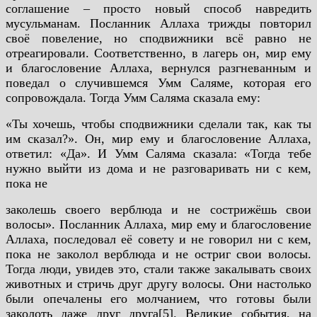
соглашение – просто новый способ навредить
мусульманам. Посланник Аллаха трижды повторил
своё повеление, но сподвижники всё равно не
отреагировали. Соответственно, в лагерь он, мир ему
и благословение Аллаха, вернулся разгневанным и
поведал о случившемся Умм Саляме, которая его
сопровождала. Тогда Умм Саляма сказала ему:
«Ты хочешь, чтобы сподвижники сделали так, как ты
им сказал?». Он, мир ему и благословение Аллаха,
ответил: «Да». И Умм Саляма сказала: «Тогда тебе
нужно выйти из дома и не разговаривать ни с кем,
пока не
заколешь своего верблюда и не сострижёшь свои
волосы». Посланник Аллаха, мир ему и благословение
Аллаха, последовал её совету и не говорил ни с кем,
пока не заколол верблюда и не остриг свои волосы.
Тогда люди, увидев это, стали также закалывать своих
животных и стричь друг другу волосы. Они настолько
были опечалены его молчанием, что готовы были
заколоть даже друг друга[5].
Великие события, на