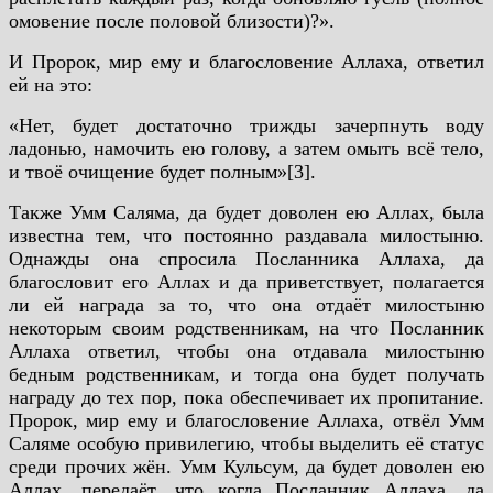
омовение после половой близости)?».
И Пророк, мир ему и благословение Аллаха, ответил
ей на это:
«Нет, будет достаточно трижды зачерпнуть воду
ладонью, намочить ею голову, а затем омыть всё тело,
и твоё очищение будет полным»[3].
Также Умм Саляма, да будет доволен ею Аллах, была
известна тем, что постоянно раздавала милостыню.
Однажды она спросила Посланника Аллаха, да
благословит его Аллах и да приветствует, полагается
ли ей награда за то, что она отдаёт милостыню
некоторым своим родственникам, на что Посланник
Аллаха ответил, чтобы она отдавала милостыню
бедным родственникам, и тогда она будет получать
награду до тех пор, пока обеспечивает их пропитание.
Пророк, мир ему и благословение Аллаха, отвёл Умм
Саляме особую привилегию, чтобы выделить её статус
среди прочих жён. Умм Кульсум, да будет доволен ею
Аллах, передаёт, что когда Посланник Аллаха, да