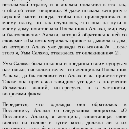
незнакомой стране; и я должна оплакивать его так,
чтобы об этом говорили». Я даже позвала женщину с
верхней части города, чтобы она присоединилась к
моему плачу, но так случилось, что она на пути к
моему дому повстречала Посланника Аллаха, мир ему
и благословение Аллаха, который обратился к ней со
словами: «Ты вознамерилась привести дьявола в дом,
из которого Аллах уже дважды его изгонял?». После
этого я, Умм Саляма, отказалась от оплакивания»[2].
Умм Саляма была покорна и преданна своим супругам
настолько, насколько велел это женщинам Посланник
Аллаха, да благословит его Аллах и да приветствует.
Также она проявляла завидное усердие в получении
Исламских знаний, интересуясь, в в частности,
вопросами фикха.
Передается, что однажды она обратилась к
Посланнику Аллаха со следующим вопросом:
«О
Посланник Аллаха, я женщина, заплетающая свои
волосы на голове в тугие косы, должна ли я их
расплетать каждый раз, когда обновляю гусль (полное