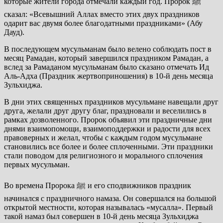
которые жители города отмечали каждый год. Пророк ﷺ
сказал: «Всевышний Аллах вместо этих двух праздников
одарит вас двумя более благодатными праздниками» (Абу
Дауд).
В последующем мусульманам было велено соблюдать пост в
месяц Рамадан, который завершился праздником Рамадан, а
вслед за Рамаданом мусульманам было сказано отмечать Ид
Аль-Адха (Праздник жертвоприношения) в 10-й день месяца
Зульхиджа.
В дни этих священных праздников мусульмане навещали друг
друга, желали друг другу благ, праздновали и веселились в
рамках дозволенного. Пророк объявил эти праздничные дни
днями взаимопомощи, взаимоподдержки и радости для всех
правоверных и желал, чтобы с каждым годом мусульмане
становились все более и более сплоченными. Эти праздники
стали поводом для религиозного и морального сплочения
первых мусульман.
Во времена Пророка ﷺ и его сподвижников праздник
начинался с праздничного намаза. Он совершался на большой
открытой местности, которая называлась «мусалла». Первый
такой намаз был совершен в 10-й день месяца Зульхиджа