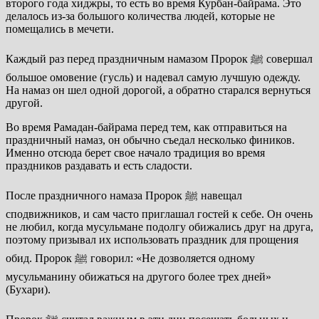
второго года хиджры, то есть во время Курбан-байрама. Это
делалось из-за большого количества людей, которые не
помещались в мечети.
Каждый раз перед праздничным намазом Пророк ﷺ совершал
большое омовение (гусль) и надевал самую лучшую одежду.
На намаз он шел одной дорогой, а обратно старался вернуться
другой.
Во время Рамадан-байрама перед тем, как отправиться на
праздничный намаз, он обычно съедал несколько фиников.
Именно отсюда берет свое начало традиция во время
праздников раздавать и есть сладости.
После праздничного намаза Пророк ﷺ навещал
сподвижников, и сам часто приглашал гостей к себе. Он очень
не любил, когда мусульмане подолгу обижались друг на друга,
поэтому призывал их использовать праздник для прощения
обид. Пророк ﷺ говорил: «Не дозволяется одному
мусульманину обижаться на другого более трех дней»
(Бухари).