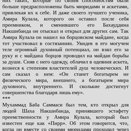
них таких, которые по своим
способностям были
больше предрасположены быть мюридами и аскетами,
привлекая их к себе. И
даже своего лучшего ученика,
Амира Кулала, которого он оставил после себя
преемником, и
сменившего его Бахауддина
Накшибанда он отыскал и открыл для других сам. Так
Амира Кулала
он нашел на борцовском майдане, когда
тот участвовал в состязаниях. Увидев в его могучем
теле
огромный духовный потенциал, он взял его за
руку и с майдана борцов проводил на майдан
борьбы
за души. Сняв с него одежду, облачил в одеяния аскета,
вознеся к степеням властителей
душ человеческих. И
сам сказал о нем: «Он станет богатырем не
физического мира, внешнего, а
богатырем мира
духовного, внутреннего. И сколькие достигнут
совершенства благодаря лишь
ему».
***
Мухаммад Баба Саммаси был тем, кто открыл для
людей Шаха Накшибанда, принявшего
эстафету
преемственности у Амира Кулала, который был
известен еще как «Пирр». Об этом
говорится, что,
когда он вместе со своими мюридами проходил через