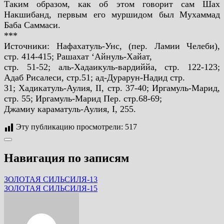
Таким образом, как об этом говорит сам Шах
Накшибанд, первым его муршидом был
Мухаммад
Баба Саммаси.
***
Источники: Нафахатуль-Унс, (пер. Ламии Челеби),
стр. 414-415; Рашахат ‘Айнуль-Хайат,
стр. 51-52; аль-Хадаикуль-вардиййа, стр. 122-123;
Адаб Рисалеси, стр.51; ад-Дурарун-Надид стр.
31; Хадикатуль-Аулия, II, стр. 37-40; Иргамуль-Марид,
стр. 55; Иргамуль-Марид Пер. стр.68-69;
Джамиу караматуль-Аулия, I, 255.
Эту публикацию просмотрели:
517
Навигация по записям
ЗОЛОТАЯ СИЛЬСИЛЯ-13
ЗОЛОТАЯ СИЛЬСИЛЯ-15