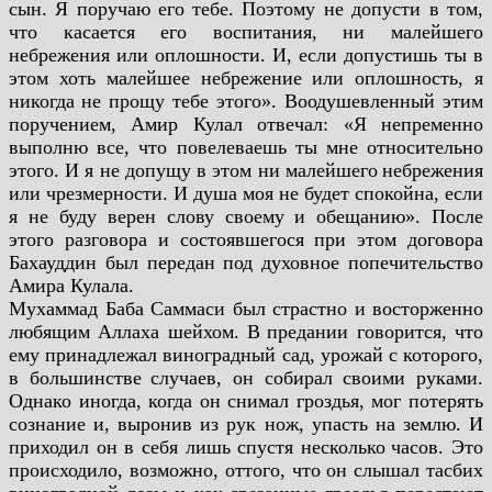
сын. Я поручаю его
тебе. Поэтому не допусти в том,
что касается его воспитания, ни малейшего
небрежения или
оплошности. И, если допустишь ты в
этом хоть малейшее небрежение или оплошность, я
никогда
не прощу тебе этого». Воодушевленный этим
поручением, Амир Кулал отвечал: «Я непременно
выполню все, что повелеваешь ты мне относительно
этого. И я не допущу в этом ни малейшего
небрежения
или чрезмерности. И душа моя не будет спокойна, если
я не буду верен слову своему
и обещанию». После
этого разговора и состоявшегося при этом договора
Бахауддин был передан
под духовное попечительство
Амира Кулала.
Мухаммад Баба Саммаси был страстно и восторженно
любящим Аллаха шейхом. В
предании говорится, что
ему принадлежал виноградный сад, урожай с которого,
в большинстве
случаев, он собирал своими руками.
Однако иногда, когда он снимал гроздья, мог потерять
сознание и, выронив из рук нож, упасть на землю. И
приходил он в себя лишь спустя несколько
часов. Это
происходило, возможно, оттого, что он слышал тасбих