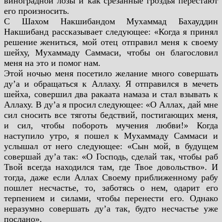
виноградной лозы и как
срезанные гроздья перестают
его произносить.
С Шахом Накшибандом
Мухаммад Бахауддин
Накшибанд рассказывает следующее: «Когда я принял
решение
жениться, мой отец отправил меня к своему
шейху, Мухаммаду Саммаси, чтобы он благословил
меня на это и помог нам.
Этой ночью меня посетило желание много совершать
ду’а и обращаться к Аллаху. Я
отправился в мечеть
шейха, совершил два ракаата намаза и стал взывать к
Аллаху. В ду’а я просил
следующее: «О Аллах, дай мне
сил сносить все тяготы бедствий, постигающих меня,
и сил, чтобы
побороть мучения любви!» Когда
наступило утро, я пошел к Мухаммаду Саммаси и
услышал от
него следующее: «Сын мой, в будущем
совершай ду’а так: «О Господь, сделай так, чтобы раб
Твой всегда находился там, где Твое довольство». И
тогда, даже если Аллах Своему
приближенному рабу
пошлет несчастье, то, заботясь о нем, одарит его
терпением и силами, чтобы
перенести его. Однако
неразумно совершать ду’а так, будто несчастье уже
послано».