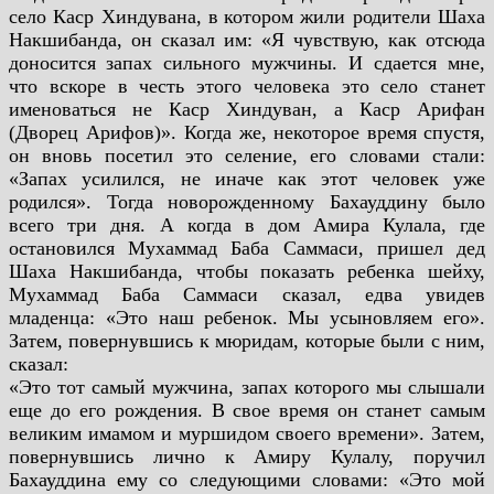
село Каср Хиндувана, в
котором жили родители Шаха
Накшибанда, он сказал им: «Я чувствую, как отсюда
доносится
запах сильного мужчины. И сдается мне,
что вскоре в честь этого человека это село станет
именоваться не Каср Хиндуван, а Каср Арифан
(Дворец Арифов)». Когда же, некоторое время
спустя,
он вновь посетил это селение, его словами стали:
«Запах усилился, не иначе как этот
человек уже
родился». Тогда новорожденному Бахауддину было
всего три дня. А когда в дом
Амира Кулала, где
остановился Мухаммад Баба Саммаси, пришел дед
Шаха Накшибанда, чтобы
показать ребенка шейху,
Мухаммад Баба Саммаси сказал, едва увидев
младенца: «Это наш
ребенок. Мы усыновляем его».
Затем, повернувшись к мюридам, которые были с ним,
сказал:
«Это тот самый мужчина, запах которого мы слышали
еще до его рождения. В свое время он
станет самым
великим имамом и муршидом своего времени». Затем,
повернувшись лично к
Амиру Кулалу, поручил
Бахауддина ему со следующими словами: «Это мой