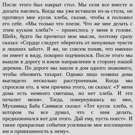
После этого был накрыт стол. Мы сели все вместе и
досыта наелись. Когда мы уже
вставали из-за стола, он
протянул мне кусок хлеба, сказав, чтобы я положил
его себе. «Мы только
что поели. Что же мне делать с
этим куском хлеба?» – пронеслось у меня в голове.
Шейх, будто бы
прочитал мои мысли, поэтому сразу
сказал: «Сердце следует оберегать от ненужных чувств
и
лишних забот». Я же, не совсем поняв, что именно
он имеет в виду, покорно подчинился. После
этого мы
вышли в дорогу и взяли направление в сторону нашей
деревни. По дороге мы зашли в
дом одного знакомого,
чтобы обновить тахарат. Однако лицо хозяина дома
выглядело несколько
расстроенным. Когда мы
спросили его, в чем причина этого, он сказал: «У меня
дома есть немного
сметаны, но нет хлеба. И это
печалит меня». Тогда, повернувшись ко мне,
Мухаммад Баба
Саммаси сказал: «Тот кусок хлеба, о
котором ты все думал, что с ним делать,
предназначался вот
для этого. Дай ему, пусть поест». И
такие прекрасные события усиливали мое восхищение
им и
привязанность к нему».