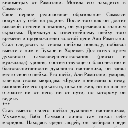
километрах от
Рамитани. Могила его находится в
Саммасе.
Свое первое религиозное образование Саммаси
получил у себя на родине. После того как
он достиг
высокой степени в знаниях, он устремился к знаниям
скрытым. Примкнул к известнейшему шейху того
времени и продолжателю золотой цепи Али Рамитани.
Стал следовать
за своим шейхом повсюду, побывал
вместе с ним в Бухаре и Хорезме. Достигнув путем
духовного
самосовершенствования (риязат и
муджахада) уровня, соответствующего благочестию и
благовоспитанности духовного наставника, он занял
место своего шейха. Его шейх, Али
Рамитани, умирая,
завещал своим мюридам: «Будьте привязаны к нему,
выполняйте его приказы
и, пока он жив, ни на шаг не
отходите ни от него, ни от пути, по которому он
ведет».
***
Став вместо своего шейха духовным наставником,
Мухаммад Баба Саммаси лично сам
искал себе
мюридов. Находясь среди людей, он выбирал среди