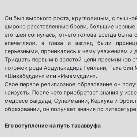
Он был высокого роста, круглолицым, с пышной
широко расставленные брови, большие черные г
его шея согнулась, отчего голова всегда была 
впечатляли, а глаза и взгляд были прони
серьезными, проникались к нему уважением и 
Тридцать первым в золотой цепи преемников с
потомок рода Абдулькадира Гейлани, Таха бин
«Шихабуддин» или «Имамуддин».
Свое первое религиозное образование он получ
наизусть. После чего приобретает знания у изв
медресе Багдада, Сулеймании, Керкука и Эрбиля
образовании, он получает знания по литературе
Его вступление на путь тасаввуфа