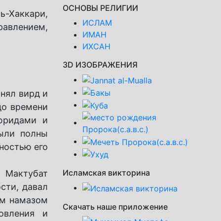
ОСНОВЫ РЕЛИГИИ
ь-Хаккари,
ИСЛАМ
равлением,
ИМАН
ИХСАН
3D ИЗОБРАЖЕНИЯ
нял вирд и
до времени
юридами и
были полны
ьностью его
Исламская викторина
и Мактубат
сти, давал
ым намазом
Скачать наше приложение
овления и