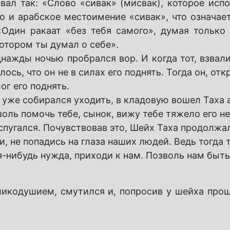
овал так: «Слово «сивак» (мисвак), которое исп
но и арабское местоимение «сивак», что означае
«Один ракаат «без тебя самого», думая только 
котором ты думал о себе».
нажды ночью пробрался вор. И когда тот, взвали
сь, что он не в силах его поднять. Тогда он, от
ог его поднять.
, уже собирался уходить, в кладовую вошел Таха
воль помочь тебе, сынок, вижу тебе тяжело его не
спугался. Почувствовав это, Шейх Таха продолжал
, не попадись на глаза наших людей. Ведь тогда 
ая-нибудь нужда, приходи к нам. Позволь нам быть
ликодушием, смутился и, попросив у шейха прощ