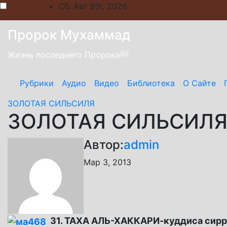
Skip
Сб. Авг 8th, 2026
to
content
Пророк Мухаммад
Жизнь последнего Пророкаﷺ
Рубрики
Аудио
Видео
Библиотека
О Сайте
ЗОЛОТАЯ СИЛЬСИЛЯ
ЗОЛОТАЯ СИЛЬСИЛЯ
Автор:
admin
Мар 3, 2013
31. ТАХА АЛЬ-ХАККАРИ-куддиса сирр