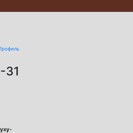
Профиль
-31
уху-