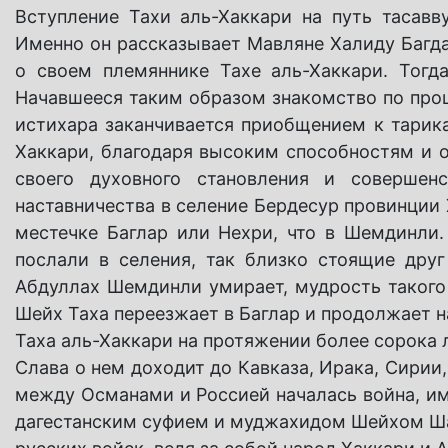
Вступление Тахи аль-Хаккари на путь тасавв
Именно он рассказывает Мавляне Халиду Багда
о своем племяннике Тахе аль-Хаккари. Тогд
Начавшееся таким образом знакомство по про
истихара заканчивается приобщением к тарика
Хаккари, благодаря высоким способностям и 
своего духовного становления и совершенс
наставничества в селение Бердесур провинции
местечке Баглар или Нехри, что в Шемдинли.
послали в селения, так близко стоящие друг
Абдуллах Шемдинли умирает, мудрость такого
Шейх Таха переезжает в Баглар и продолжает н
Таха аль-Хаккари на протяжении более сорока 
Слава о нем доходит до Кавказа, Ирака, Сирии, 
между Османами и Россией началась война, им
дагестанским суфием и муджахидом Шейхом Ш