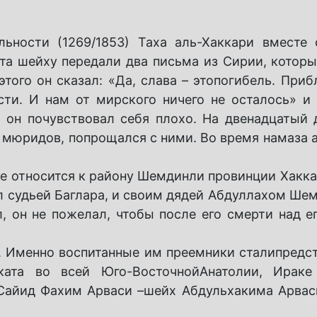
льности (1269/1853) Таха аль-Хаккари вместе
та шейху передали два письма из Сирии, которы
того он сказал: «Да, слава – этопогибель. Приб
сти. И нам от мирского ничего не осталось» и
он почувствовал себя плохо. На двенадцатый 
 мюридов, попрощался с ними. Во время намаза а
рое относится к району Шемдинли провинции Хакк
л судьей Баглара, и своим дядей Абдуллахом Шем
, он не пожелал, чтобы после его смерти над е
в. Именно воспитанные им преемники сталипредс
ката во всей Юго-ВосточнойАнатолии, Ираке
 Сайид Фахим Арваси –шейх Абдульхакима Арвас