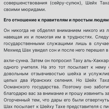
совершенствования (сейру-сулюк), Шейх Та
своими мюридами.
Его отношение к правителям и простым людям
Он никогда не обделял вниманием никого из л
навещая их и помогая им в трудностях. След
государственными служащими лишь в случае 
Мехмед Шах увидел сон и после него перешел в
ахли-сунна. Затем он попросил Таху аль-Хаккар
одного учителя. На это тот посылает к нему
довольным отзывчивостью шейха и услужлив
целых два Иранских селения. Но Шейх Тах
Османского государства. Поэтому оно забот
благодарю вас за внимание и прошу извинить за
Огорченный тем, что дары его были отвергнут
Шах посылает к Шейху Тахе представителя с пи