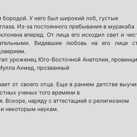
 бородой. У него был широкий лоб, густые
лаза. Из-за постоянного пребывания в муракаба
склонена вперед. От лица его исходил свет и чис
цательными. Видевшие любовь на его лице ст
доверием.
тал уроженец Юго-Восточной Анатолии, провинци
 Мулла Ахмед, прозванный
ает от своего отца. Еще в раннем детстве выучи
естных ученых того времени в
. Вскоре, наряду с аттестацией о религиозном
 и некоторым наукам.