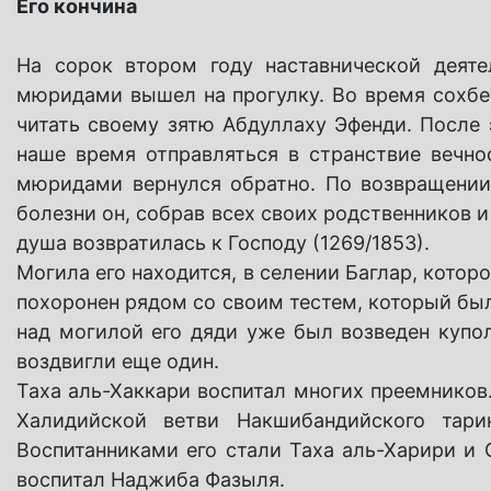
Его кончина
На сорок втором году наставнической деяте
мюридами вышел на прогулку. Во время сохбе
читать своему зятю Абдуллаху Эфенди. После э
наше время отправляться в странствие вечно
мюридами вернулся обратно. По возвращении 
болезни он, собрав всех своих родственников и
душа возвратилась к Господу (1269/1853).
Могила его находится, в селении Баглар, кото
похоронен рядом со своим тестем, который бы
над могилой его дяди уже был возведен купол
воздвигли еще один.
Таха аль-Хаккари воспитал многих преемнико
Халидийской ветви Накшибандийского тари
Воспитанниками его стали Таха аль-Харири и
воспитал Наджиба Фазыля.