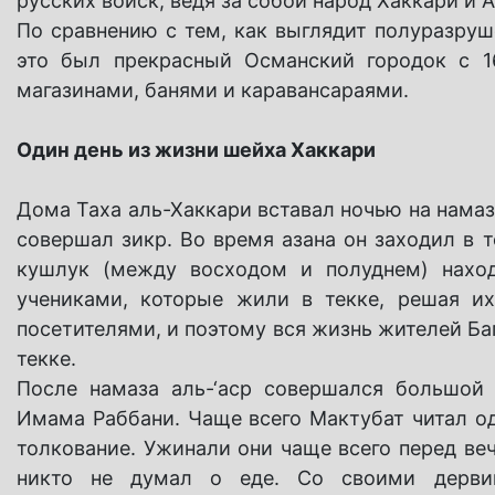
русских войск, ведя за собой народ Хаккари и 
По сравнению с тем, как выглядит полуразруше
это был прекрасный Османский городок с 16
магазинами, банями и каравансараями.
Один день из жизни шейха Хаккари
Дома Таха аль-Хаккари вставал ночью на намаз
совершал зикр. Во время азана он заходил в 
кушлук (между восходом и полуднем) нахо
учениками, которые жили в текке, решая и
посетителями, и поэтому вся жизнь жителей Ба
текке.
После намаза аль-‘аср совершался большой 
Имама Раббани. Чаще всего Мактубат читал од
толкование. Ужинали они чаще всего перед в
никто не думал о еде. Со своими дервиш