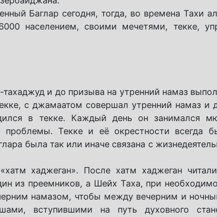
Азербайджана.
нный Баглар сегодня, тогда, во времена Тахи ал
000 населением, своими мечетями, текке, уп
-тахаджуд и до призыва на утренний намаз выпол
текке, с джамаатом совершал утренний намаз и 
дился в текке. Каждый день он занимался м
х проблемы. Текке и её окрестности всегда 
глара была так или иначе связана с жизнедеятел
«хатм хаджеган». После хатм хаджеган читал
ин из преемников, а Шейх Таха, при необходимо
ечерним намазом, чтобы между вечерним и ночн
ами, вступившими на путь духовного стан