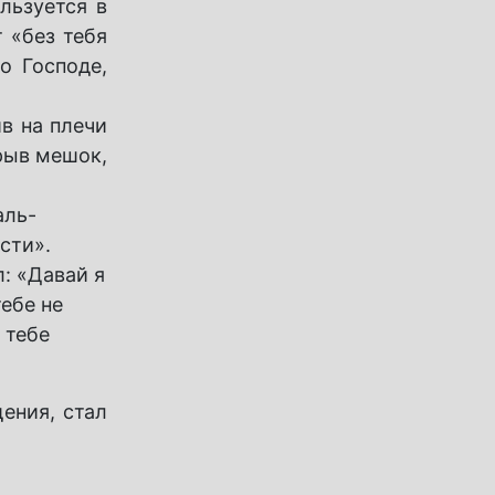
ользуется в
т «без тебя
о Господе,
в на плечи
крыв мешок,
аль-
сти».
: «Давай я
тебе не
 тебе
ения, стал