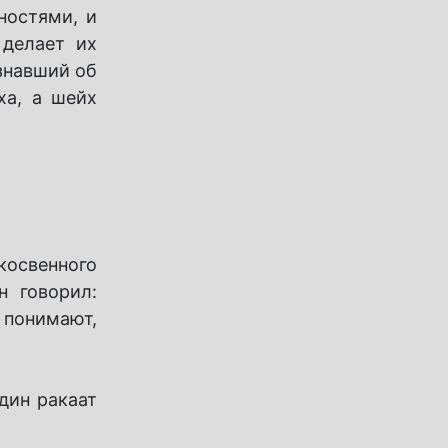
ностями, и
 делает их
знавший об
ха, а шейх
косвенного
н говорил:
е понимают,
дин ракаат