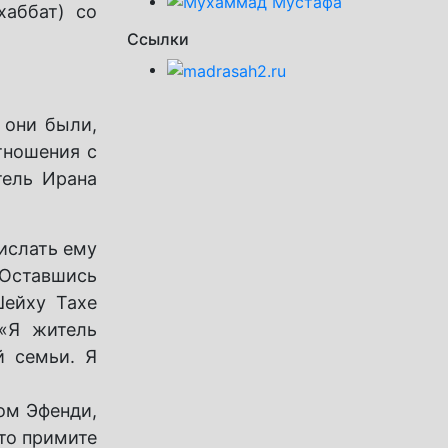
хаббат) со
Ссылки
 они были,
тношения с
тель Ирана
рислать ему
 Оставшись
Шейху Тахе
«Я житель
й семьи. Я
ом Эфенди,
 то примите