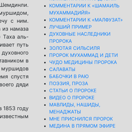
 Шемдинли.
КОММЕНТАРИИ К «ШАМАИЛЬ
 муршидом,
МУХАММАДИЙЯ»
КОММЕНТАРИИ К «МАЛФУЗАТ»
ечу с ним.
ЛУЧШИЙ ПРИМЕР
 из намаза
ДУХОВНЫЕ НАСЛЕДНИКИ
 Таха аль-
ПРОРОКА
ивает путь
ЗОЛОТАЯ СИЛЬСИЛЯ
 духовного
ПРОРОК МУХАММАД И ДЕТИ
тавником в
ЧУДО МЕДИЦИНЫ ПРОРОКА
х муршидов
САЛАВАТЫ
емя спустя
БАБОЧКИ В РАЮ
ПОЭЗИЯ, ПРОЗА
воего дяди
СТАТЬИ О ПРОРОКЕ
ВИДЕО О ПРОРОКЕ
МАВЛИДЫ, НАШИДЫ,
в 1853 году
МЕНАДЖАТЫ
 известным
МНЕ ПРИСНИЛСЯ ПРОРОК
МЕДИНА В ПРЯМОМ ЭФИРЕ