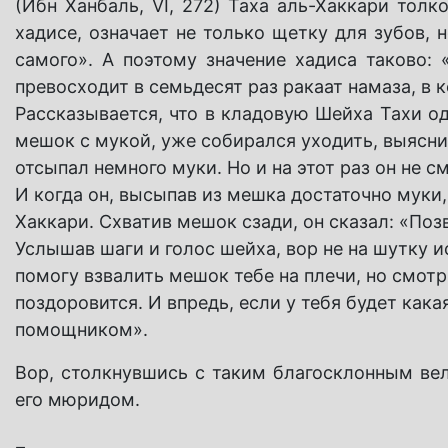
(Ибн Ханбаль, VI, 272) Таха аль-Хаккари толк
хадисе, означает не только щетку для зубов, 
самого». А поэтому значение хадиса таково: 
превосходит в семьдесят раз ракаат намаза, в 
Рассказывается, что в кладовую Шейха Тахи од
мешок с мукой, уже собирался уходить, выяснило
отсыпал немного муки. Но и на этот раз он не см
И когда он, высыпав из мешка достаточно муки
Хаккари. Схватив мешок сзади, он сказал: «Поз
Услышав шаги и голос шейха, вор не на шутку и
помогу взвалить мешок тебе на плечи, но смотри
поздоровится. И впредь, если у тебя будет как
помощником».
Вор, столкнувшись с таким благосклонным ве
его мюридом.