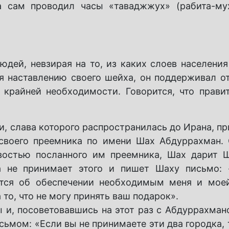
ха сам проводил часы
«таваджжух» (рабита-му
юдей, невзирая на то, из каких слоев населения
уя наставлению своего шейха, он поддерживал о
крайней необходимости. Говорится, что прави
и, слава которого распространилась до Ирана, п
 своего преемника по имени Шах Абдуррахман.
остью посланного им преемника, Шах дарит 
а не принимает этого и пишет Шаху письмо: 
ится об обеспечении необходимым меня и мое
 то, что не могу принять ваш подарок».
ы и, посоветовавшись на этот раз с Абдуррахман
сьмом: «Если вы не принимаете эти два городка,