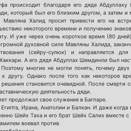
уфа происходит благодаря его дяде Абдуллаху
ди, который был его близким другом, а затем и
а Мавляна Халид просит привести его на встр
шествию некоторого времени и получению знаков
ту. И уже через очень короткое время (80 дней)
огромной духовной силе Мавляны Халида, заканч
твования (сейру-сулюк) и направляется для
 Хаккари. А его дядя Абдуллах Шемдинли был нас
 Поэтому многие не могли понять, почему дву
 к другу. Однако после того как некоторое вр
 решения становится очевидной. После смерти с
аставническую деятельность дяди.
лет продолжал свое служение в Багларе.
Египта, Ирана, Анатолии и Балкан. И даже когда 
енно Шейх Таха и его брат Шейх Салих вместе с
амилем воевал против