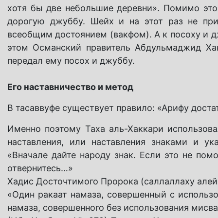
хотя бы две небольшие деревни». Помимо это
дорогую джуббу. Шейх и на этот раз не при
всеобщим достоянием (вакфом). А к посоху и 
этом Османский правитель Абдульмаджид Хан
передал ему посох и джуббу.
Его наставничество и метод
В тасаввуфе существует правило: «Арифу доста
Именно поэтому Таха аль-Хаккари использова
наставления, или наставления знаками и ук
«Вначале дайте народу знак. Если это не помо
отвернитесь…»
Хадис Досточтимого Пророка (саллаллаху алей
«Один ракаат намаза, совершенный с использо
намаза, совершенного без использования мисв