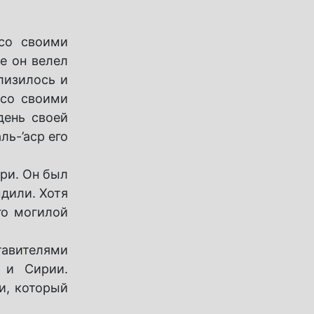
 со своими
е он велел
лизилось и
 со своими
день своей
ль-’аср его
ари. Он был
дили. Хотя
го могилой
тавителями
 и Сирии.
и, который