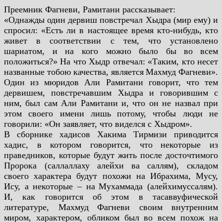
Преемник Фагневи, Рамитани рассказывает:
«Однажды один дервиш повстречал Хыдра (мир ему) и
спросил: «Есть ли в настоящее время кто-
нибудь, кто
живет в соответствии с тем, что установлено
шариатом, и на кого можно было бы во
всем
положиться?» На что Хыдр отвечал: «Таким, кто несет
названные тобою качества, является
Махмуд Фагневи».
Один из мюридов Али Рамитани говорит, что тем
дервишем, повстречавшим Хыдра и
говорившим с
ним, был сам Али Рамитани и, что он не назвал при
этом своего имени лишь
потому, чтобы люди не
говорили: «Он заявляет, что виделся с Хыдром».
В сборнике хадисов Хакима Тирмизи приводится
хадис, в котором говорится, что
некоторые из
праведников, которые будут жить после досточтимого
Пророка (саллаллаху алейхи
ва саллям), складом
своего характера будут похожи на Ибрахима, Мусу,
Ису, а некоторые – на
Мухаммада (алейхимуссалям).
И, как говорится об этом в тасаввуфической
литературе, Махмуд
Фагневи своим внутренним
миром, характером, обликом был во всем похож на