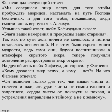
Фагневи дал следующий ответ:
«Мы совершаем зикр вслух, для того чтобы
пробуждать мюридов, наставлять на путь
Господа
беспечных, и для того чтобы, покаявшись, люди
смогли вновь вернуться к Аллаху».
Услышав такой ответ, шейх Хафизуддин сказал:
«Благи ваши намерения и прекрасны ваши старания».
Так как по сути дела ничего не менялось, а истина
оставалась неизменной. И в этом было
скрыто много
мудрости, ведь сами они, будучи воспитанными в
атмосфере скрытого зикра, теперь
получили
дозволение распространять зикр открыто.
На другой день шейх Хафизуддин спросил у Фагневи:
«Кому дозволен зикр вслух, а кому – нет?» На что
Фагневи отвечал:
«Он дозволен только для тех, чьи языки чисты от
сплетен и лжи, желудки чисты от
сомнительного и
запретного, сердца чисты от показухи и похвал, а
устремления направлены к
тайному, а не к земному».
***