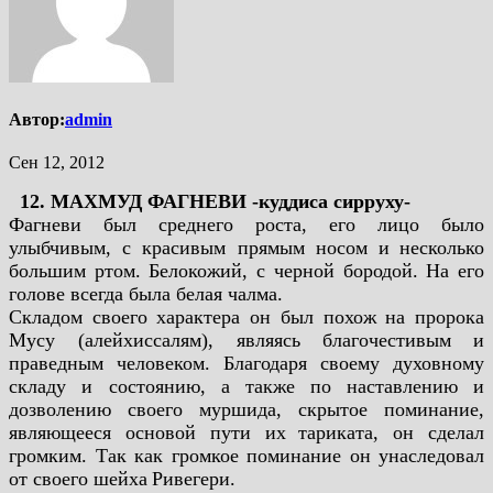
Автор:
admin
Сен 12, 2012
12. МАХМУД ФАГНЕВИ -куддиса сирруху-
Фагневи был среднего роста, его лицо было
улыбчивым, с красивым прямым носом и
несколько
большим ртом. Белокожий, с черной бородой. На его
голове всегда была белая чалма.
Складом своего характера он был похож на пророка
Мусу (алейхиссалям), являясь благочестивым
и
праведным человеком. Благодаря своему духовному
складу и состоянию, а также по
наставлению и
дозволению своего муршида, скрытое поминание,
являющееся основой пути их
тариката, он сделал
громким. Так как громкое поминание он унаследовал
от своего шейха
Ривегери.