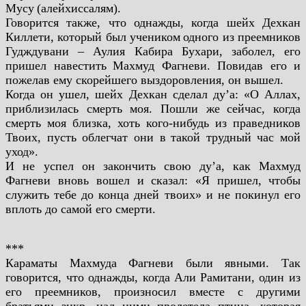
Мусу
(алейхиссалям).
Говорится также, что однажды, когда шейх Дехкан
Киллети, который был учеником
одного из преемников
Гудждувани – Аулия Кабира Бухари, заболел, его
пришел навестить
Махмуд Фагневи. Повидав его и
пожелав ему скорейшего выздоровления, он вышел.
Когда он ушел, шейх Дехкан сделал ду’а: «О Аллах,
приблизилась смерть моя. Пошли же
сейчас, когда
смерть моя близка, хоть кого-нибудь из праведников
Твоих, пусть облегчат они в
такой трудный час мой
уход».
И не успел он закончить свою ду’а, как Махмуд
Фагневи вновь вошел и сказал: «Я пришел,
чтобы
служить тебе до конца дней твоих» и не покинул его
вплоть до самой его смерти.
***
Караматы Махмуда Фагневи были явными. Так
говорится, что однажды, когда Али
Рамитани, один из
его преемников, произносил вместе с другими