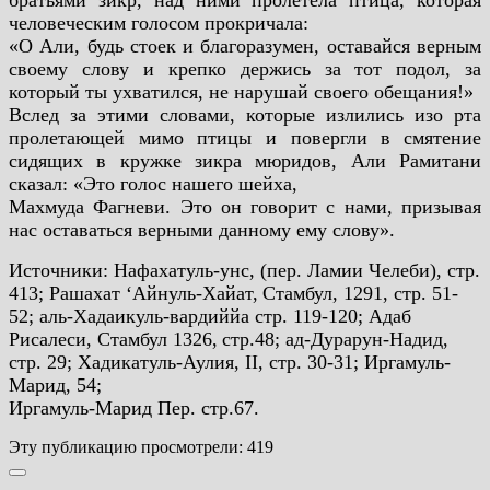
братьями зикр, над ними
пролетела птица, которая
человеческим голосом прокричала:
«О Али, будь стоек и благоразумен, оставайся верным
своему слову и крепко держись за
тот подол, за
который ты ухватился, не нарушай своего обещания!»
Вслед за этими словами, которые излились изо рта
пролетающей мимо птицы и повергли в
смятение
сидящих в кружке зикра мюридов, Али Рамитани
сказал: «Это голос нашего шейха,
Махмуда Фагневи. Это он говорит с нами, призывая
нас оставаться верными данному ему слову».
Источники: Нафахатуль-унс, (пер. Ламии Челеби), стр.
413; Рашахат ‘Айнуль-Хайат,
Стамбул, 1291, стр. 51-
52; аль-Хадаикуль-вардиййа стр. 119-120; Адаб
Рисалеси, Стамбул 1326,
стр.48; ад-Дурарун-Надид,
стр. 29; Хадикатуль-Аулия, II, стр. 30-31; Иргамуль-
Марид, 54;
Иргамуль-Марид Пер. стр.67.
Эту публикацию просмотрели:
419