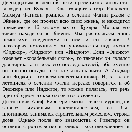
Двенадцатым в золотой цепи преемников вновь стал
выходец из Бухары. Как говорит
автор Рашахата,
Махмуд Фагневи родился в селении Фагни рядом с
Эйкени, где он прожил всю
свою жизнь, и находится
примерно в 16 километрах от Бухары. Могила его
также находится в
Эйкени. Мы располагаем лишь
немногими сведениями о нем и его жизни. В
некоторых
источниках он упоминается под именем
«Энджер», «Энджир» или «Инджир». Если «Энджер»
означает «корабельный якорь», то таковым он являлся
для тариката и всех его последователей, ибо
именно
он прочно посадил его на якорь шариата. А Инджир
или Энджир – это всем известный
инжир. И, так как в
летописях о селении Фагни нередко говорится и об
Энджире или Инджире, то
можно полагать, что речь
идет об одном из кварталов этого селения.
До того как Ариф Ривегери сменил своего муршида и
занялся духовным наставничеством,
он был
плотником, занимался строительным ремеслом, строил
дома. Однако после его знакомства
с Ривегери он
оставил строительство и занялся восстановлением и