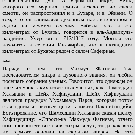
строительством душ. А
«громкий зикр», метод
которого его муршид принял незадолго до своей
смерти, он распространил
и в Бухаре, и в Эйкени. О
том, что он занимался духовным наставничеством в
одной из мечетей
селения Вабеки, что в ста
километрах от Бухары, говорится в аль-Хадаикуль-
вардиййя. Умер он
в 717/1317 году. Могила его
находится в селении Инджирбаг, что в пятнадцати
километрах от
Бухары рядом с селом Сафиркан.
***
Наряду с тем, что Махмуд Фагневи был
последователем зикра и духовного знания, он
любил
посещать собрания ученых. Говорится, что однажды он
посетил урок таких известных
ученых, как Шамседдин
Хальвани и Шейх Хафизуддин. Шейх Хафизуддин
является прадедом
Мухаммада Парса, который потом
стал одним из звеньев цепи тариката Накшибандийя.
Есть
предание, что Шамседдин Хальвани сказал шейху
Хафизуддину: «Спроси-ка Махмуда Фагневи,
отчего
они произносят все свои зикры вслух, тогда как весь
их тарикат основан на скрытом
зикре». На это