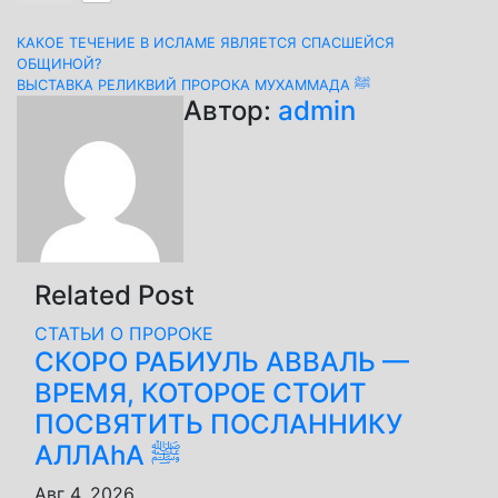
Навигация
КАКОЕ ТЕЧЕНИЕ В ИСЛАМЕ ЯВЛЯЕТСЯ СПАСШЕЙСЯ
ОБЩИНОЙ?
по
ВЫСТАВКА РЕЛИКВИЙ ПРОРОКА МУХАММАДА ﷺ
Автор:
admin
записям
Related Post
СТАТЬИ О ПРОРОКЕ
СКОРО РАБИУЛЬ АВВАЛЬ —
ВРЕМЯ, КОТОРОЕ СТОИТ
ПОСВЯТИТЬ ПОСЛАННИКУ
АЛЛАhА ﷺ
Авг 4, 2026