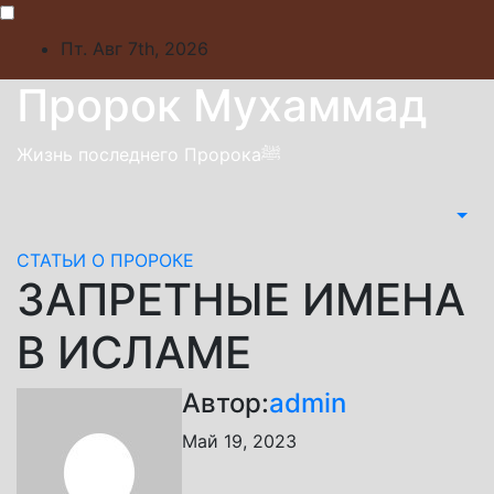
Skip
to
Пт. Авг 7th, 2026
content
Пророк Мухаммад
Жизнь последнего Пророкаﷺ
СТАТЬИ О ПРОРОКЕ
ЗАПРЕТНЫЕ ИМЕНА
В ИСЛАМЕ
Автор:
admin
Май 19, 2023