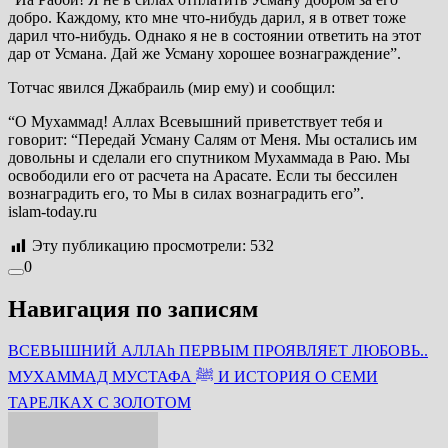
добро. Каждому, кто мне что-нибудь дарил, я в ответ тоже
дарил что-нибудь. Однако я не в состоянии ответить на этот
дар от Усмана. Дай же Усману хорошее вознаграждение”.
Тотчас явился Джабраиль (мир ему) и сообщил:
“О Мухаммад! Аллах Всевышний приветствует тебя и
говорит: “Передай Усману Салям от Меня. Мы остались им
довольны и сделали его спутником Мухаммада в Раю. Мы
освободили его от расчета на Арасате. Если ты бессилен
вознаградить его, то Мы в силах вознаградить его”.
islam-today.ru
Эту публикацию просмотрели:
532
0
Навигация по записям
ВСЕВЫШНИЙ АЛЛАh ПЕРВЫМ ПРОЯВЛЯЕТ ЛЮБОВЬ..
МУХАММАД МУСТАФА ﷺ И ИСТОРИЯ О СЕМИ
ТАРЕЛКАХ С ЗОЛОТОМ