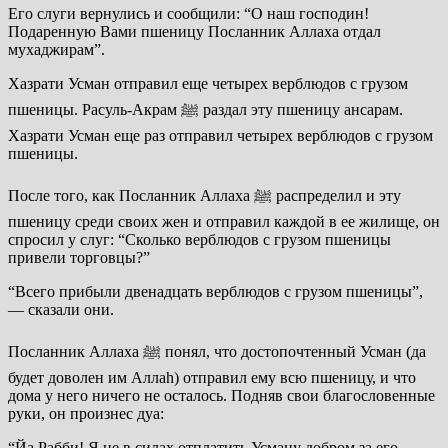
Его слуги вернулись и сообщили: “О наш господин!
Подаренную Вами пшеницу Посланник Аллаха отдал
мухаджирам”.
Хазрати Усман отправил еще четырех верблюдов с грузом
пшеницы. Расуль-Акрам ﷺ раздал эту пшеницу ансарам.
Хазрати Усман еще раз отправил четырех верблюдов с грузом
пшеницы.
После того, как Посланник Аллаха ﷺ распределил и эту
пшеницу среди своих жен и отправил каждой в ее жилище, он
спросил у слуг: “Сколько верблюдов с грузом пшеницы
привели торговцы?”
“Всего прибыли двенадцать верблюдов с грузом пшеницы”,
— сказали они.
Посланник Аллаха ﷺ понял, что достопочтенный Усман (да
будет доволен им Аллаh) отправил ему всю пшеницу, и что
дома у него ничего не осталось. Подняв свои благословенные
руки, он произнес дуа:
“Йа Рабби! Я не в силах отплатить Усману добром за его