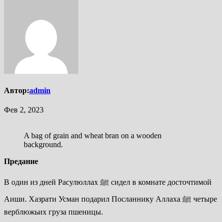
Автор:
admin
Фев 2, 2023
A bag of grain and wheat bran on a wooden
background.
Предание
В один из дней Расулюллах ﷺ сидел в комнате досточтимой
Аиши. Хазрати Усман подарил Посланнику Аллаха ﷺ четыре
верблюжьих груза пшеницы.