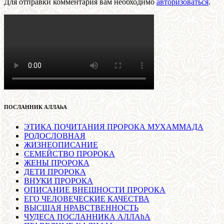
Для отправки комментария вам необходимо
авторизоваться
.
ПОСЛАННИК АЛЛАhА
ЭТИКА ПОЧИТАНИЯ ПРОРОКА МУХАММАДА
РОДОСЛОВНАЯ
ЖИЗНЕОПИСАНИЕ
СЕМЕЙСТВО ПРОРОКА
ЖЕНЫ ПРОРОКА
ДЕТИ ПРОРОКА
ВНУКИ ПРОРОКА
ОПИСАНИЕ ВНЕШНОСТИ ПРОРОКА
ЕГО ЧЕЛОВЕЧЕСКИЕ КАЧЕСТВА
ВЫСШАЯ НРАВСТВЕННОСТЬ
ЧУДЕСА ПОСЛАННИКА АЛЛАhА