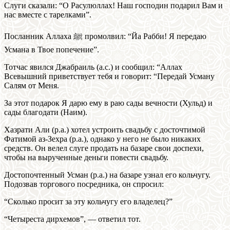
Слуги сказали: “О Расулюллах! Наш господин подарил Вам и
нас вместе с тарелками”.
Посланник Аллаха ﷺ промолвил: “Йа Рабби! Я передаю
Усмана в Твое попечение”.
Тотчас явился Джабраиль (а.с.) и сообщил: “Аллах
Всевышний приветствует тебя и говорит: “Передай Усману
Салям от Меня.
За этот подарок Я дарю ему в раю сады вечности (Хульд) и
сады благодати (Наим).
Хазрати Али (р.а.) хотел устроить свадьбу с досточтимой
Фатимой аз-Зехра (р.а.), однако у него не было никаких
средств. Он велел слуге продать на базаре свои доспехи,
чтобы на вырученные деньги повести свадьбу.
Достопочтенный Усман (р.а.) на базаре узнал его кольчугу.
Подозвав торгового посредника, он спросил:
“Сколько просит за эту кольчугу его владелец?”
“Четыреста дирхемов”, — ответил тот.