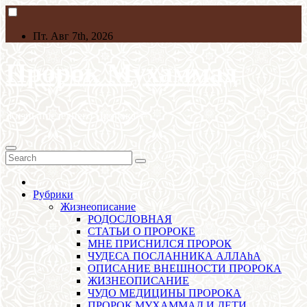
Skip
to
content
Пт. Авг 7th, 2026
Пророк Мухаммад
Жизнь последнего Пророкаﷺ
Рубрики
Жизнеописание
РОДОСЛОВНАЯ
СТАТЬИ О ПРОРОКЕ
МНЕ ПРИСНИЛСЯ ПРОРОК
ЧУДЕСА ПОСЛАННИКА АЛЛАhА
ОПИСАНИЕ ВНЕШНОСТИ ПРОРОКА
ЖИЗНЕОПИСАНИЕ
ЧУДО МЕДИЦИНЫ ПРОРОКА
ПРОРОК МУХАММАД И ДЕТИ