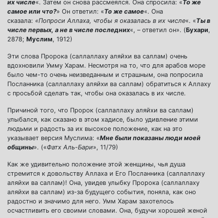
их числе
«. Затем он снова рассмеялся. Она спросила: «
То же
самое или что?
» Он ответил: «
То же самое
«. Она
сказала:
«Попроси Аллаха, чтобы я оказалась в их числе
«. «
Ты в
числе первых, а не в числе последних
«, – ответил он». (
Бухари
,
2878;
Муслим
, 1912)
Эти слова Пророка (саллаллаху аляйхи ва саллам) очень
вдохновили Умму Харам. Несмотря на то, что для арабов море
было чем-то очень неизведанным и страшным, она попросила
Посланника (саллаллаху аляйхи ва саллам) обратиться к Аллаху
с просьбой сделать так, чтобы она оказалась в их числе.
Причиной того, что Пророк (саллаллаху аляйхи ва саллам)
улыбался, как сказано в этом хадисе, было удивление этими
людьми и радость за их высокое положение, как на это
указывает версия Муслима: «
Мне были показаны люди моей
общины
». («
Фатх Аль-Бари
», 11/79)
Как же удивительно положение этой женщины, чья душа
стремится к довольству Аллаха и Его Посланника (саллаллаху
аляйхи ва саллам)! Она, увидев улыбку Пророка (саллаллаху
аляйхи ва саллам) из-за будущего события, поняла, как оно
радостно и значимо для него. Умм Харам захотелось
осчастливить его своими словами. Она, будучи хорошей женой