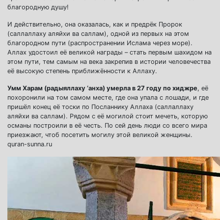
благородную душу!
И действительно, она оказалась, как и предрёк Пророк
(саллаллаху аляйхи ва саллам), одной из первых на этом
благородном пути (распространении Ислама через море).
Аллах удостоил её великой награды – стать первым шахидом на
этом пути, тем самым на века закрепив в истории человечества
её высокую степень приближённости к Аллаху.
Умм Харам (радыяллаху ‘анха) умерла в 27 году по хиджре
, её
похоронили на том самом месте, где она упала с лошади, и где
пришёл конец её тоски по Посланнику Аллаха (саллаллаху
аляйхи ва саллам). Рядом с её могилой стоит мечеть, которую
османы построили в её честь. По сей день люди со всего мира
приезжают, чтоб посетить могилу этой великой женщины.
quran-sunna.ru