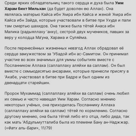
Среди ярких обладательниц такого сердца и духа была
Умм
Харам бинт Мильхан
(да будет доволен ею Аллах). Она
являлась матерью Кайса ибн ‘Амра ибн Кайса и женой ‘Амра ибн
Кайса ибн Зайда, которые участвовали в битве при Ухуде и пали
там смертью шахидов. Она также была тётей Анаса ибн
Малика (радыяллаху ‘анху), сестрой двух мучеников, павших за
веру у колодца Ма‘уна, Харама и Суляйма.
После перенесённых жизненных невзгод Аллах обрадовал её
сердце замужеством за ‘Убадой ибн ас-Самитом. Он принимал
участие во всех значимых для уммы событиях вместе с
Посланником Аллаха (саллаллаху аляйхи ва саллам). Он был
вместе с семьюдесятью ансарами, которые принесли присягу в
‘Акабе, участвовал в битве при Бадре и был одним из
двенадцати старейшин.
Пророк Мухаммад (саллаллаху аляйхи ва саллам) очень любил
их семью и часто навещал Умм Харам. Согласно мнению
некоторых учёных, она приходилась Посланнику Аллаха
(саллаллаху аляйхи ва саллам) тётей по кормлению. Согласно
другому мнению, она была тётей либо его отца, либо деда, так
как мать ‘Абдульмутталиба была из племени Бану ан-Наджжар.
(«
Фатх аль-Бари
», 11/79)