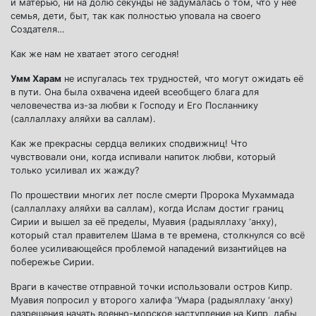
и матерью, ни на долю секунды не задумалась о том, что у неё
семья, дети, быт, так как полностью уповала на своего
Создателя…
Как же нам не хватает этого сегодня!
Умм Харам
не испугалась тех трудностей, что могут ожидать её
в пути. Она была охвачена идеей всеобщего блага для
человечества из-за любви к Господу и Его Посланнику
(саллаллаху аляйхи ва саллам).
Как же прекрасны сердца великих сподвижниц! Что
чувствовали они, когда испивали напиток любви, который
только усиливал их жажду?
По прошествии многих лет после смерти Пророка Мухаммада
(саллаллаху аляйхи ва саллам), когда Ислам достиг границ
Сирии и вышел за её пределы, Муавия (радыяллаху ‘анху),
который стал правителем Шама в те времена, столкнулся со всё
более усиливающейся проблемой нападений византийцев на
побережье Сирии.
Враги в качестве отправной точки использовали остров Кипр.
Муавия попросил у второго халифа ‘Умара (радыяллаху ‘анху)
разрешения начать военно-морское наступление на Кипр, дабы