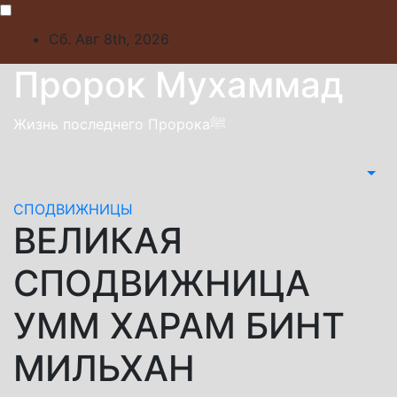
Skip
to
Сб. Авг 8th, 2026
content
Пророк Мухаммад
Жизнь последнего Пророкаﷺ
СПОДВИЖНИЦЫ
ВЕЛИКАЯ
СПОДВИЖНИЦА
УММ ХАРАМ БИНТ
МИЛЬХАН