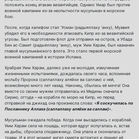
положить конец атакам византийцев. Однако Умар был против
военной кампании из-за неопытности мусульман в морском
бою.
После, когда халифом стал ‘Усман (радыяллаху ‘анху), Муавия
убедил его в необходимости атаковать Кипр из-за византийской
угрозы. Был подготовлен флот для отправки на остров, а Убада
бин ас-Самит (радыяллаху ‘анху), муж Умм Харам, был назначен
главой мусульманского флота. Это стало первой морской
военной кампанией в истории Ислама.
Храбрая Умм Харам, далеко уже не молодая, измученная
жизненными испытаниями, дождалась своего часа, вспоминая
мольбу Пророка (саллаллаху аляйхи ва саллам) о ней,
вознесённую много лет назад. Наконец, сбылась её мечта! Она
вместе со своим мужем отправилась из Медины сначала в
Сирию, оттуда – на корабле по морю на Кипр, но перед
отправкой на джихад она произнесла слова: «
Я соскучилась по
Посланнику Аллаха (саллаллаху аляйхи ва саллам)
».
Мусульман ожидала победа. Когда они высадились с кораблей,
Умм Харам села на лошадь, которая вдруг испугалась и, встав
на дыбы, сбросила сподвижницу. Она упала и скончалась от
травм. И в этот момент ангел смерти встретил и принял её