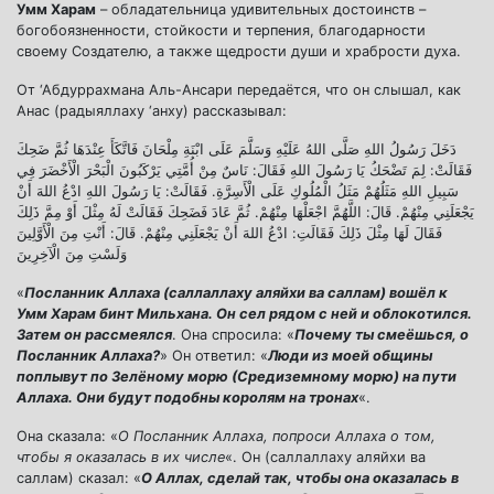
Умм Харам
– обладательница удивительных достоинств –
богобоязненности, стойкости и терпения, благодарности
своему Создателю, а также щедрости души и храбрости духа.
От ‘Абдуррахмана Аль-Ансари передаётся, что он слышал, как
Анас (радыяллаху ‘анху) рассказывал:
دَخَلَ رَسُولُ اللهِ صَلَّى اللهُ عَلَيْهِ وَسَلَّمَ عَلَى ابْنَةِ مِلْحَانَ فَاتَّكَأَ عِنْدَهَا ثُمَّ ضَحِكَ
فَقَالَتْ: لِمَ تَضْحَكُ يَا رَسُولَ اللهِ فَقَالَ: نَاسٌ مِنْ أُمَّتِي يَرْكَبُونَ الْبَحْرَ الْأَخْضَرَ فِي
سَبِيلِ اللهِ مَثَلُهُمْ مَثَلُ الْمُلُوكِ عَلَى الْأَسِرَّةِ. فَقَالَتْ: يَا رَسُولَ اللهِ ادْعُ اللهَ أَنْ
يَجْعَلَنِي مِنْهُمْ. قَالَ: اللَّهُمَّ اجْعَلْهَا مِنْهُمْ. ثُمَّ عَادَ فَضَحِكَ فَقَالَتْ لَهُ مِثْلَ أَوْ مِمَّ ذَلِكَ
فَقَالَ لَهَا مِثْلَ ذَلِكَ فَقَالَتِ: ادْعُ اللهَ أَنْ يَجْعَلَنِي مِنْهُمْ. قَالَ: أَنْتِ مِنَ الْأَوَّلِينَ
وَلَسْتِ مِنَ الْآخِرِينَ
«
Посланник Аллаха (саллаллаху аляйхи ва саллам)
вошёл к
Умм Харам бинт Мильхана. Он сел рядом с ней и облокотился.
Затем он рассмеялся
. Она спросила: «
Почему ты смеёшься, о
Посланник Аллаха?
» Он ответил: «
Люди из моей общины
поплывут по Зелёному морю (Средиземному морю) на пути
Аллаха. Они будут подобны королям на тронах
«.
Она сказала: «
О Посланник Аллаха, попроси Аллаха о том,
чтобы я оказалась в их числе
«. Он (саллаллаху аляйхи ва
саллам) сказал: «
О Аллах, сделай так, чтобы она оказалась в