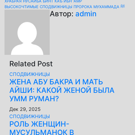
Навигация
ХРАБРАЯ НУСАЙБА БИНТ КА’Б ИБН ‘АМР
ВЫСОКОЧТИМЫЕ СПОДВИЖНИЦЫ ПРОРОКА МУХАММАДА ﷺ
по
Автор:
admin
записям
Related Post
СПОДВИЖНИЦЫ
ЖЕНА АБУ БАКРА И МАТЬ
АЙШИ: КАКОЙ ЖЕНОЙ БЫЛА
УММ РУМАН?
Дек 29, 2025
СПОДВИЖНИЦЫ
РОЛЬ ЖЕНЩИН-
МУСУЛЬМАНОК В