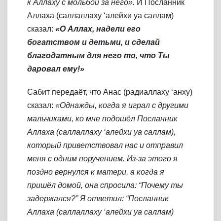
к Аллаху с мольбой за него».
И Посланник
Аллаха (саллаллаху ‘алейхи уа саллам)
сказал:
«О Аллах, надели его
богатством и детьми, и сделай
благодатным для него то, что Ты
даровал ему!»
Сабит передаёт, что Анас (радиаллаху ‘анху)
сказал:
«Однажды, когда я играл с другими
мальчиками, ко мне подошёл Посланник
Аллаха (саллаллаху ‘алейхи уа саллам),
который приветствовал нас и отправил
меня с одним поручением. Из-за этого я
поздно вернулся к матери, а когда я
пришёл домой, она спросила: “Почему ты
задержался?” Я ответил: “Посланник
Аллаха (саллаллаху ‘алейхи уа саллам)