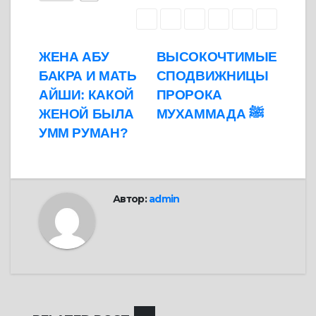
Навигация
ЖЕНА АБУ
ВЫСОКОЧТИМЫЕ
БАКРА И МАТЬ
СПОДВИЖНИЦЫ
по
АЙШИ: КАКОЙ
ПРОРОКА
записям
ЖЕНОЙ БЫЛА
МУХАММАДА ﷺ
УММ РУМАН?
Автор:
admin