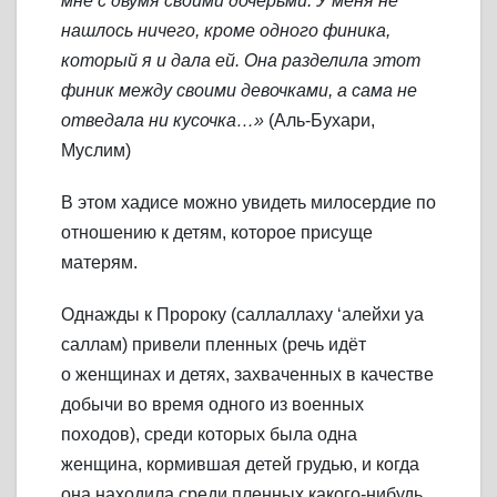
мне с двумя своими дочерьми. У меня не
нашлось ничего, кроме одного финика,
который я и дала ей. Она разделила этот
финик между своими девочками, а сама не
отведала ни кусочка…»
(Аль-Бухари,
Муслим)
В этом хадисе можно увидеть милосердие по
отношению к детям, которое присуще
матерям.
Однажды к Пророку (саллаллаху ‘алейхи уа
саллам) привели пленных (речь идёт
о женщинах и детях, захваченных в качестве
добычи во время одного из военных
походов), среди которых была одна
женщина, кормившая детей грудью, и когда
она находила среди пленных какого-нибудь