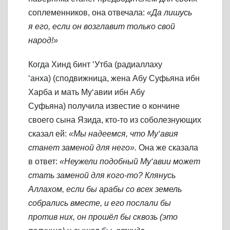
соплеменников, она отвечала:
«Да лишусь
я его, если он возглавит только свой
народ!»
Когда Хинд бинт ‘Утба (радиаллаху
‘анха) (сподвижница, жена Абу Суфьяна ибн
Харба и мать Му‘авии ибн Абу
Суфьяна) получила известие о кончине
своего сына Язида, кто-то из соболезнующих
сказал ей:
«Мы надеемся, что Му‘авия
станет заменой для него».
Она же сказала
в ответ:
«Неужели подобный Му‘авии может
стать заменой для кого-то? Клянусь
Аллахом, если бы арабы со всех земель
собрались вместе, и его послали бы
против них, он прошёл бы сквозь (это