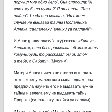
поручил мне одно дело”. Она спросила: “А
что ему было нужно?” Я ответил: “Это
тайна”. Тогда она сказала: “Ни в коем
случае не выдавай тайны Посланника
Аллаха (саллаллаху ‘алейхи уа саллам)!”»
И Анас (радиаллаху ‘анху) сказал:
«Клянусь
Аллахом, если бы я рассказал об этом хоть
кому-нибудь, то рассказал бы об этом
и тебе, о Сабит!».
(Муслим)
Матери Анаса ничего не стоило выведать
этот секрет у маленького сына, однако она
предпочла научить его не выдавать чужие
тайны и велела ему не выдавать тайны
Пророка (саллаллаху ‘алейхи уа саллам).
[Матерью Анаса ибн Малика (радиаллаху