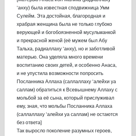
‘анху) была известная сподвижница Умм
Сулейм. Эта достойная, благородная и
храбрая женщина была не только глубоко
верующей и богобоязненной мусульманкой
и прекрасной женой (её мужем был Абу
Тальха, радиаллаху ‘анху), но и заботливой
матерью. Она уделяла много времени
воспитанию своих детей, и особенно Анаса,
и не упустила возможности попросить
Посланника Аллаха (саллаллаху ‘алейхи уа
саллам) обратиться к Всевышнему Аллаху с
мольбой за её сына, который прислуживал
ему, зная, что мольбы Посланника Аллаха
(саллаллаху ‘алейхи уа саллам) не остаются
без ответа]
Так выросло поколение разумных героев,