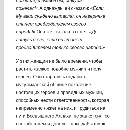
полчище) и вышел бы, откуда
пожелал!»
А однажды ей сказали:
«Если
Му‘авии суждено вырасти, он наверняка
станет предводителем своего
народа!»
Она же сказала в ответ:
«Да
лишусь я его, если он станет
предводителем только своего народа!»
У этих женщин не было времени, чтобы
растить жалкое подобие мужчин и полу
героев. Они старались подарить
мусульманской общине поколение
настоящих героев и праведных мужчин,
способных нести ответственность, которая
непременно ляжет на них, и трудиться на
пути Всевышнего Аллаха, не жалея сил, со
спокойствием и довольством, дабы ширк