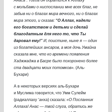
Анаса”. Тогда он обратился к Аллаху
с мольбами о ниспослании мне всех благ, не
забыв ни о благах мира вечного, ни о благах
мира этого, и сказав:
“О Аллах, надели
его богатством и детьми и сделай
благодатным для него то, что Ты
даровал ему!”
И, поистине, ныне я — один
из богатейших ансаров, а моя дочь Умайна
сказала мне, что ко времени появления
Хаджжаджа в Басре было похоронено более
ста двадцати моих потомков».
(Аль-
Бухари)
А в некоторых версиях аль-Бухари
и Муслима говорится, что Умм Сулейм
(радиаллаху ‘анха) сказала:
«О Посланник
Аллаха! Анас — твой слуга, обратись же