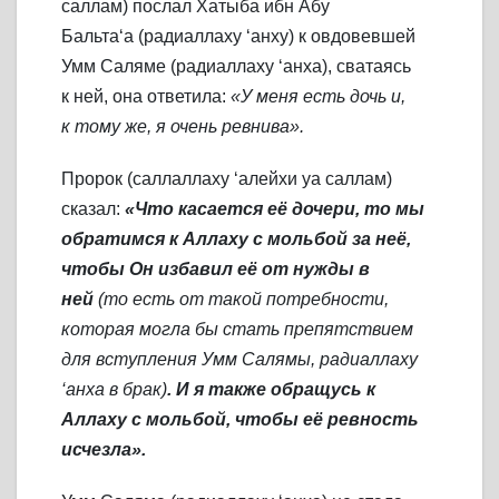
саллам) послал Хатыба ибн Абу
Бальта‘а (радиаллаху ‘анху) к овдовевшей
Умм Саляме (радиаллаху ‘анха), сватаясь
к ней, она ответила:
«У меня есть дочь и,
к тому же, я очень ревнива».
Пророк (саллаллаху ‘алейхи уа саллам)
сказал:
«Что касается её дочери, то мы
обратимся к Аллаху с мольбой за неё,
чтобы Он избавил её от нужды в
ней
(то есть от такой потребности,
которая могла бы стать препятствием
для вступления Умм Салямы, радиаллаху
‘анха в брак)
. И я также обращусь к
Аллаху с мольбой, чтобы её ревность
исчезла».