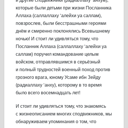
и другие сподвижники (радиаллаху ‘анхум),
которые были детьми при жизни Посланника
Аллаха (саллаллаху ‘алейхи уа саллам),
повзрослев, были бесстрашными героями
днём и смиренно поклонялись Всевышнему
ночью! И стоит ли удивляться тому, что
Посланник Аллаха (саллаллаху ‘алейхи уа
саллам) поручил командование целым
войском, отправлявшимся в серьёзный
и полный трудностей военный поход против
грозного врага, юному Усаме ибн Зейду
(радиаллаху ‘анху), которому в то время
было всего восемнадцать лет!
И стоит ли удивляться тому, что знакомясь
с жизнеописанием многих сподвижников, мы
обнаруживаем упоминания о том, что