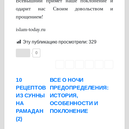
Всевышний примет наше поклонение и
одарит нас Своим довольством и
прощением!
islam-today.ru
Эту публикацию просмотрели:
329
0
Навигация
10
ВСЕ О НОЧИ
РЕЦЕПТОВ
ПРЕДОПРЕДЕЛЕНИЯ:
по
ИЗ СУННЫ
ИСТОРИЯ,
записям
НА
ОСОБЕННОСТИ И
РАМАДАН
ПОКЛОНЕНИЕ
(2)