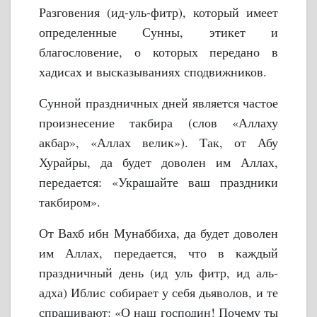
Разговения (ид-уль-фитр), который имеет
определенные Сунны, этикет и
благословение, о которых передано в
хадисах и высказываниях сподвижников.
Сунной праздничных дней является частое
произнесение такбира (слов «Аллаху
акбар», «Аллах велик»). Так, от Абу
Хурайры, да будет доволен им Аллах,
передается: «Украшайте ваш праздники
такбиром».
От Вахб ибн Мунаббиха, да будет доволен
им Аллах, передается, что в каждый
праздничный день (ид уль фитр, ид аль-
адха) Иблис собирает у себя дьяволов, и те
спрашивают: «О наш господин! Почему ты