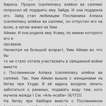
Хариса. Пророк (салляллаху аляйхи ва саллям)
попросил её подарить ему Зайда. И она подарила
его. Зайд стал любимцем Посланника Аллаха
(салляллаху аляйхи ва саллям), он отпустил его на
волю, а затем женил на Умм
Айман. И она родила ему Усаму, по имени которого
его и
прозвали.
Несмотря на большой возраст, Умм Айман во что
бы
то ни стало хотела участвовать в священной войне
вместе
с Посланником Аллаха (салляллаху аляйхи ва
саллям). Так, Умм Айман вышла с женщинами на
битву при Ухуде. В её задачу входило лечить
заботиться о раненых, подавать воду тем, кого
мучила жажда ( См. «Аль-исаба» (8/172)).
На битву при Хайбаре вместе с Посланником