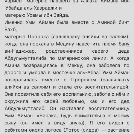
Харисы, матерью
павшего за Аллаха Аймана ибн
‘Убайда аль-Хазраджи и
матерью Усамы ибн Зайда.
Именно Умм Айман была вместе с Аминой бинт
Вахб,
матерью Пророка (салляллаху аляйхи ва саллям),
когда она поехала в Медину навестить племя бану
ан-Наджжар, родственников своего деда
Абдульмутталиба по материнской линии. А когда
Амина возвращалась в Мекку, она заболела по
дороге и умерла в местечке аль-Абва’. Умм Айман
возвратилась вместе с Пророком (салляллаху
аляйхи ва саллям) и стала его воспитательницей.
Она посвятила себя его воспитанию, заботе о нём и
окружила его своей любовью, как и его дед
‘Абдульмутталиб. Он наставлял воспитательницу
Умм Айман: «Барака, будь внимательна к моему
сыну (он имел в виду внука). Я его видел с
ребятами около лотоса (Лотос (сидра) — растение