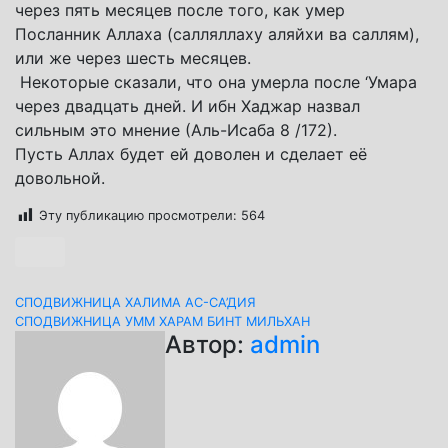
через пять месяцев после того, как умер
Посланник Аллаха (салляллаху аляйхи ва саллям),
или же через шесть месяцев.
Некоторые сказали, что она умерла после ‘Умара
через двадцать дней. И ибн Хаджар назвал
сильным это мнение (Аль-Исаба 8 /172).
Пусть Аллах будет ей доволен и сделает её
довольной.
Эту публикацию просмотрели:
564
Навигация
СПОДВИЖНИЦА ХАЛИМА АС-СА’ДИЯ
СПОДВИЖНИЦА УММ ХАРАМ БИНТ МИЛЬХАН
по
Автор:
admin
записям