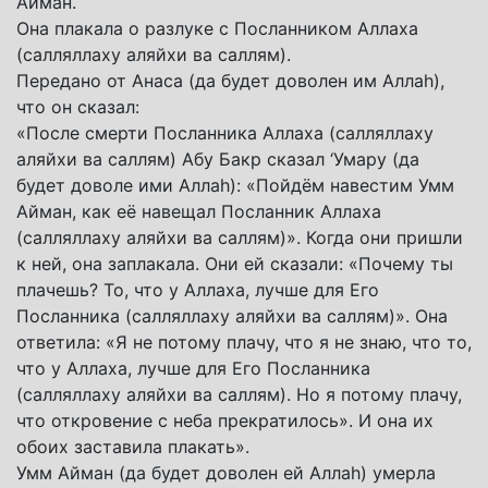
Айман.
Она плакала о разлуке с Посланником Аллаха
(салляллаху аляйхи ва саллям).
Передано от Анаса (да будет доволен им Аллаh),
что он сказал:
«После смерти Посланника Аллаха (салляллаху
аляйхи ва саллям) Абу Бакр сказал ‘Умару (да
будет доволе ими Аллаh): «Пойдём навестим Умм
Айман, как её навещал Посланник Аллаха
(салляллаху аляйхи ва саллям)». Когда они пришли
к ней, она заплакала. Они ей сказали: «Почему ты
плачешь? То, что у Аллаха, лучше для Его
Посланника (салляллаху аляйхи ва саллям)». Она
ответила: «Я не потому плачу, что я не знаю, что то,
что у Аллаха, лучше для Его Посланника
(салляллаху аляйхи ва саллям). Но я потому плачу,
что откровение с неба прекратилось». И она их
обоих заставила плакать».
Умм Айман (да будет доволен ей Аллаh) умерла