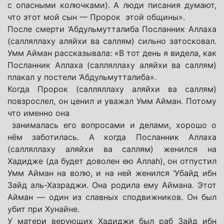
с опасными колючками). А люди писания думают,
что этот мой сын — Пророк этой общины».
После смерти ‘Абдульмутталиба Посланник Аллаха
(салляллаху аляйхи ва саллям) сильно затосковал.
Умм Айман рассказывала: «В тот день я видела, как
Посланник Аллаха (салляллаху аляйхи ва саллям)
плакал у постели ‘Абдульмутталиба».
Когда Пророк (салляллаху аляйхи ва саллям)
повзрослел, он ценил и уважал Умм Айман. Потому
что именно она
занималась его вопросами и делами, хорошо о
нём заботилась. А когда Посланник Аллаха
(салляллаху аляйхи ва саллям) женился на
Хадидже (да будет доволен ею Аллаh), он отпустил
Умм Айман на волю, и на ней женился ‘Убайд ибн
Зайд аль-Хазраджи. Она родила ему Аймана. Этот
Айман — один из славных сподвижников. Он был
убит при Хунайне.
У матери верующих Хадиджи был раб Зайд ибн