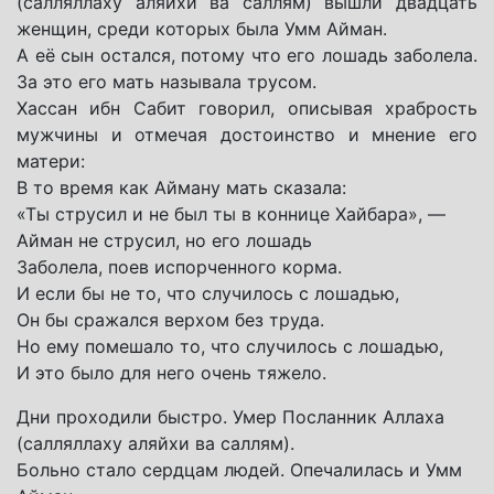
(салляллаху аляйхи ва саллям) вышли двадцать
женщин, среди которых была Умм Айман.
А её сын остался, потому что его лошадь заболела.
За это его мать называла трусом.
Хассан ибн Сабит говорил, описывая храбрость
мужчины и отмечая достоинство и мнение его
матери:
В то время как Айману мать сказала:
«Ты струсил и не был ты в коннице Хайбара», —
Айман не струсил, но его лошадь
Заболела, поев испорченного корма.
И если бы не то, что случилось с лошадью,
Он бы сражался верхом без труда.
Но ему помешало то, что случилось с лошадью,
И это было для него очень тяжело.
Дни проходили быстро. Умер Посланник Аллаха
(салляллаху аляйхи ва саллям).
Больно стало сердцам людей. Опечалилась и Умм