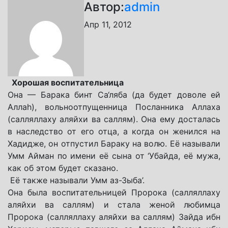
Автор:
admin
Апр 11, 2012
Хорошая воспитательница
Она — Барака бинт Са‘ляба (да будет доволе ей
Аллаh), вольноотпущенница Посланника Аллаха
(салляллаху аляйхи ва саллям). Она ему досталась
в наследство от его отца, а когда он женился на
Хадидже, он отпустил Бараку на волю. Её называли
Умм Айман по имени её сына от ‘Убайда, её мужа,
как об этом будет сказано.
Её также называли Умм аз-Зыба’.
Она была воспитательницей Пророка (салляллаху
аляйхи ва саллям) и стала женой любимца
Пророка (салляллаху аляйхи ва саллям) Зайда ибн