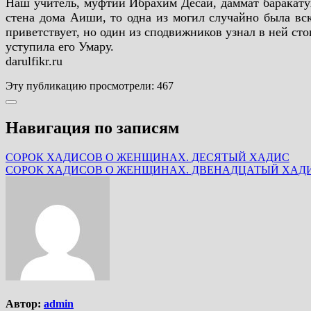
Наш учитель, муфтий Ибрахим Десаи, даммат баракатух,
стена дома Аиши, то одна из могил случайно была вскр
приветствует, но один из сподвижников узнал в ней сто
уступила его Умару.
darulfikr.ru
Эту публикацию просмотрели:
467
Навигация по записям
СОРОК ХАДИСОВ О ЖЕНЩИНАХ. ДЕСЯТЫЙ ХАДИС
СОРОК ХАДИСОВ О ЖЕНЩИНАХ. ДВЕНАДЦАТЫЙ ХАД
Автор:
admin