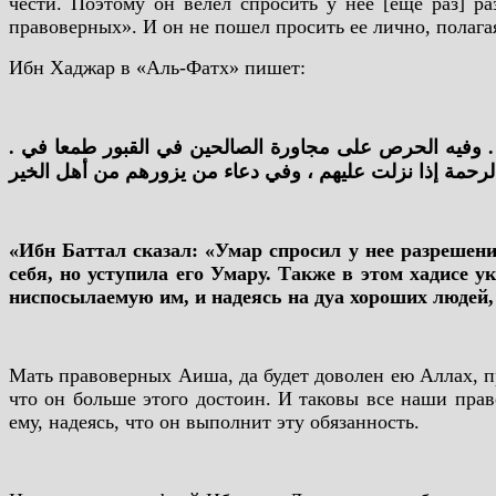
чести. Поэтому он велел спросить у нее [еще раз] р
правоверных». И он не пошел просить ее лично, полагая
Ибн Хаджар в «Аль-Фатх» пишет:
. قال ابن بطال : إنما استأذنها عمر لأن الموضع كان بيتها ، وكان لها فيه حق ، وكان لها أن تؤثر به على نفسها ، فآثرت عمر . وفيه الحرص على مجاورة الصالحين في القبور طمعا في
لرحمة إذا نزلت عليهم ، وفي دعاء من يزورهم من أهل الخير
«Ибн Баттал сказал: «Умар спросил у нее разрешения
себя, но уступила его Умару. Также в этом хадисе 
ниспосылаемую им, и надеясь на дуа хороших людей
Мать правоверных Аиша, да будет доволен ею Аллах, пр
что он больше этого достоин. И таковы все наши прав
ему, надеясь, что он выполнит эту обязанность.