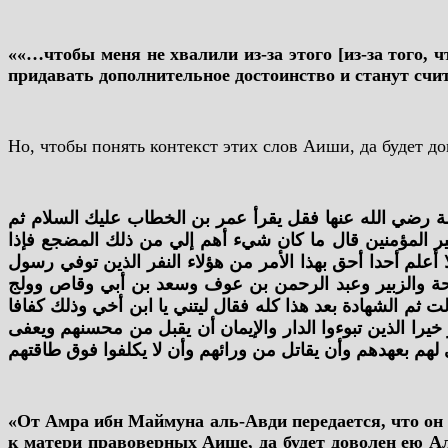
««…чтобы меня не хвалили из-за этого [из-за того, ч
придавать дополнительное достоинство и станут счита
Но, чтобы понять контекст этих слов Аиши, да будет д
ة رضي الله عنها فقل يقرأ عمر بن الخطاب عليك السلام ثم
ير المؤمنين قال ما كان شيء أهم إلي من ذلك المضجع فإذا
علم أحدا أحق بهذا الأمر من هؤلاء النفر الذين توفي رسول
لحة والزبير وعبد الرحمن بن عوف وسعد بن أبي وقاص وولج
ثم الشهادة بعد هذا كله فقال ليتني يا ابن أخي وذلك كفافا
يرا الذين تبوءوا الدار والإيمان أن يقبل من محسنهم ويعفى
هم بعهدهم وأن يقاتل من ورائهم وأن لا يكلفوا فوق طاقتهم
«От Амра ибн Маймуна аль-Авди передается, что он с
к матери правоверных Аише, да будет доволен ею Ал