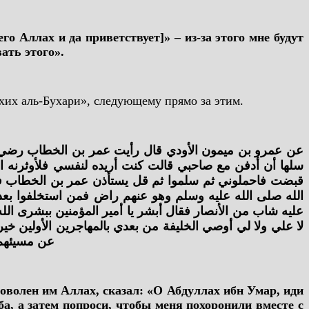
го Аллах и да приветствует]» – из-за этого мне будут
ать этого».
ахих аль-Бухари», следующему прямо за этим.
عن عمرو بن ميمون الأودي قال رأيت عمر بن الخطاب رضي الل
سلها أن أدفن مع صاحبي قالت كنت أريده لنفسي فلأوثرنه ال
قبضت فاحملوني ثم سلموا ثم قل يستأذن عمر بن الخطاب فإن أ
الله صلى الله عليه وسلم وهو عنهم راض فمن استخلفوا بعد
عليه شاب من الأنصار فقال أبشر يا أمير المؤمنين ببشرى الل
لا علي ولا لي أوصي الخليفة من بعدي بالمهاجرين الأولين خي
عن مسيئهم 
доволен им Аллах, сказал: «О Абдуллах ибн Умар, иди
а, а затем попроси, чтобы меня похоронили вместе с