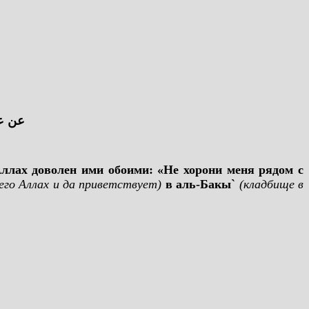
عن عا
 Аллах доволен ими обоими: «Не хорони меня рядом с
его Аллах и да приветствует)
в аль-Бакы`
(кладбище в