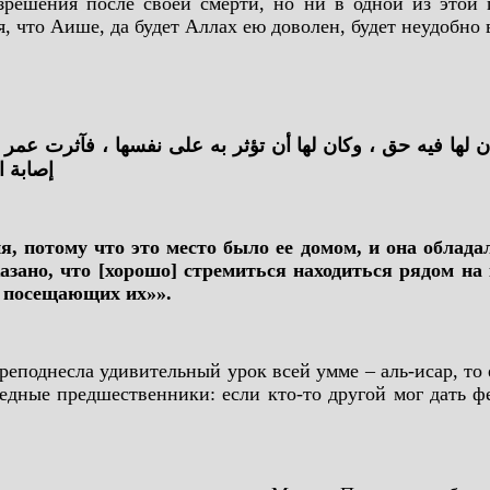
азрешения после своей смерти, но ни в одной из этой 
, что Аише, да будет Аллах ею доволен, будет неудобно в
إصابة ا
, потому что это место было ее домом, и она облада
указано, что [хорошо] стремиться находиться рядом н
, посещающих их»».
еподнесла удивительный урок всей умме – аль-исар, то 
едные предшественники: если кто-то другой мог дать фе