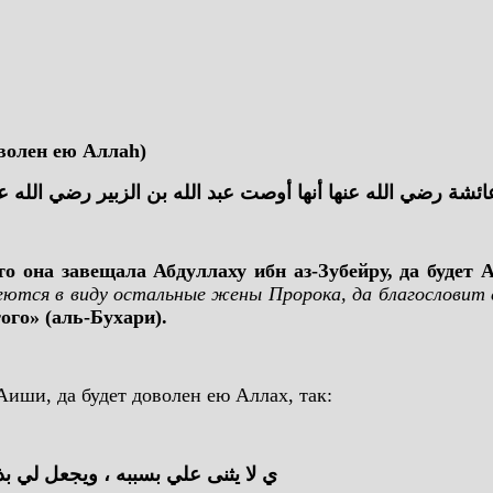
волен ею Аллаh)
ئشة رضي الله عنها أنها أوصت عبد الله بن الزبير رضي الله عنه
то она завещала Абдуллаху ибн аз-Зубейру, да будет
еются в виду остальные жены Пророка, да благословит 
того» (аль-Бухари).
иши, да будет доволен ею Аллах, так:
ي لا يثنى علي بسببه ، ويجعل لي ب