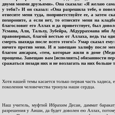
двумя моими друзьями». Она сказала: «Я желаю сама 
у тебя?» И он сказал: «Она разрешила тебе, о пове
отнесите меня туда, поприветствуйте ее, а затем с
похороните, а если нет, то отнесите меня на клад
благословит его Аллах и да приветствует, был довол
Усмана, Али, Тальху, Зубейра, Абдуррахмана ибн А
правоверных, благой вестью от Аллаха, ведь ты од
смерть шахида после всего этого!» Умар сказал ему:
ничего против меня. И я завещаю халифу после ме
благом ансарам, «тем, которые жили в доме (Меди
прощены. Завещаю вам [исполнять] обязанности пере
сражаться позади них и не возлагать на них больше т
Хотя нашей темы касается только первая часть хадиса,
поколения человечества тронула наши сердца.
Наш учитель, муфтий Ибрахим Десаи, даммат баракату
разрешения у Аиши, да будет доволен ею Аллах, потому