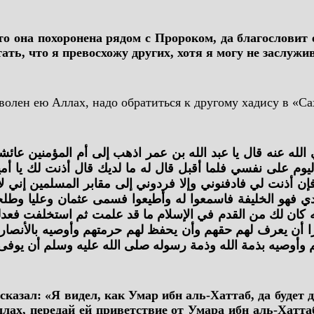
то она похоронена рядом с Пророком, да благословит е
ть, что я превосхожу других, хотя я могу не заслужив
оволен ею Аллах, надо обратиться к другому хадису в «С
ه عنه قال يا عبد الله بن عمر اذهب إلى أم المؤمنين عائش
يوم على نفسي فلما أقبل قال له ما لديك قال أذنت لك يا أم
ذنت لي فادفنوني وإلا فردوني إلى مقابر المسلمين إني لا أ
ي فهو الخليفة فاسمعوا له وأطيعوا فسمى عثمان وعليا وط
ه كان لك من القدم في الإسلام ما قد علمت ثم استخلفت فعدلت 
را أن يعرف لهم حقهم وأن يحفظ لهم حرمتهم وأوصيه بالأنصار خ
وأوصيه بذمة الله وذمة رسوله صلى الله عليه وسلم أن يوفى ل
казал: «Я видел, как Умар ибн аль-Хаттаб, да будет 
лах, передай ей приветствие от Умара ибн аль-Хаттаб