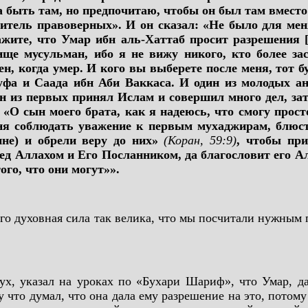
быть там, но предпочитаю, чтобы он был там вместо 
литель правоверных». И он сказал: «Не было для мен
кажите, что Умар ибн аль-Хаттаб просит разрешения [
бище мусульман, ибо я не вижу никого, кто более за
ен, когда умер. И кого вы выберете после меня, тот б
уфа и Саада ибн Аби Ваккаса. И один из молодых ан
ин из первых принял Ислам и совершил много дел, за
 «О сын моего брата, как я надеюсь, что смогу прос
ня соблюдать уважение к первым мухаджирам, блюсти
не) и обрели веру до них»
(Коран, 59:9)
, чтобы пр
д Аллахом и Его Посланником, да благословит его Алл
ого, что они могут»».
 его духовная сила так велика, что мы посчитали нужным
х, указал на уроках по «Бухари Шариф», что Умар, да
 что думал, что она дала ему разрешение на это, потому