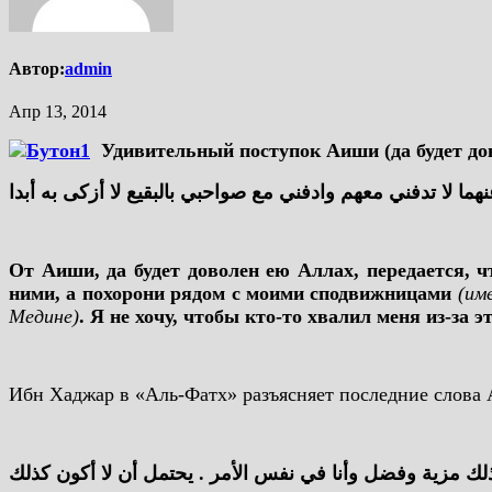
Автор:
admin
Апр 13, 2014
Удивительный поступок Аиши (да будет до
ما لا تدفني معهم وادفني مع صواحبي بالبقيع لا أزكى به أبدا
От Аиши, да будет доволен ею Аллах, передается, ч
ними, а похорони рядом с моими сподвижницами
(им
Медине)
. Я не хочу, чтобы кто-то хвалил меня из-за э
Ибн Хаджар в «Аль-Фатх» разъясняет последние слова А
ذلك مزية وفضل وأنا في نفس الأمر . يحتمل أن لا أكون كذلك