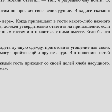
ть. Хозяин ответил: — Нет, я разрешаю ему войти. О,
 этим он проявит свое великодушие. В хадисе сказано:
о вере». Когда приглашают в гости какого-либо важного
дь, должен утвердительно ответить на приглашение, если
енным гостям и отправиться с ними вместе. Если бы это
надеть лучшую одежду, приготовить угощение для своих
и могут прийти ещё и другие люди. В отношении гостей
Каждый гость приходит со своей долей хлеба насущного.
ма».