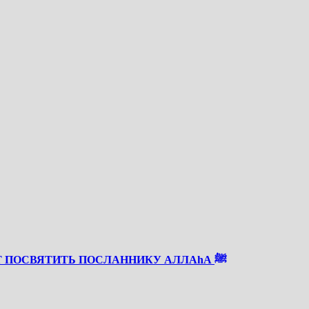
СКОРО РАБИУЛЬ АВВАЛЬ — ВРЕМЯ, КОТОРОЕ СТОИТ ПОСВЯТИТЬ ПОСЛАННИКУ АЛЛАhА ﷺ