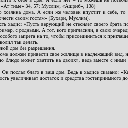
ойти к себе в дом. А если нет – то можешь не позволя
 «Ат’тиме» 34, 57; Муслим, «Ашриб», 138)
 хозяина дома. А если же человек впустит к себе, то
чести своим гостям» (Бухари, Муслим).
сть хадис: «Пусть верующий не стесняет своего брата п
пример, с родными. А тот, кого пригласили, в свою очере
собого запрета на то, чтобы присоединиться к приглаш
волил так делать.
ужой дом без разрешения.
 доме должен привести свое жилище в надлежащий вид, 
но блюдо может хватить на двоих», ведь вместе с ним
т Он послал благо в ваш дом. Ведь в хадисе сказано: «
ость увеличивает достаток и средства гостеприимного до