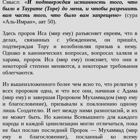
Смысл: «
И подтверждая истинность того, что
было в Таурате (Торе) до меня, и чтобы разрешить
вам часть того, что было вам запрещено
» (сура
«Аль-Имран», аят 50).
Здесь пророк Иса (мир ему) разъясняет евреям, что в
делах, связанных с убеждением, он пришёл,
подтверждая Тору и возобновляя призыв к нему.
Однако в канонических вопросах, вопросах халяля и
харама, пророк Иса (мир ему) поясняет, что они в
некоторой степени меняются, а некоторые требования
облегчаются.
Из вышеизложенного более чем ясно то, что религия у
всех пророков одна, и что все они, начиная с Адама
(мир ему) и завершая Пророком Мухаммадом (мир ему
и благословение), призывали к поклонению одному
лишь Создателю. И нет между ними разногласий, и их
не может быть. Но каноны Всевышнего для каждого
народа и каждой цивилизации могли отличаться, пока
не был послан последний Пророк — Мухаммад (мир
ему и благословение), посланный ко всему