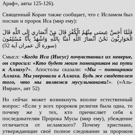
Араф», аяты 125-126).
Священный Коран также сообщает, что с Исламом был
послан и пророк Иса (мир ему):
فَلَمَّا أَحَسَّ عِيسَى مِنْهُمُ الْكُفْرَ قَالَ مَنْ أَنْصَارِي إِلَى اللَّهِ قَالَ
الْحَوَارِيُّونَ نَحْنُ أَنْصَارُ اللَّهِ آَمَنَّا بِاللَّهِ وَاشْهَدْ بِأَنَّا مُسْلِمُونَ
(سورة آل عمران آية 52)
Смысл: «
Когда Иса (Иисус) почувствовал их неверие,
он спросил: «Кто будет моим помощником на пути
к Аллаху?
». Апостолы сказали: «
Мы – помощники
Аллаха. Мы уверовали в Аллаха. Будь же свидетелем
того, что мы являемся мусульманами!
». («Аль-
Имран», аят 52)
Но сейчас может возникнуть вполне естественный
вопрос: «Если у всех пророков религия была одна, то
почему же у тех, кто причисляет себя к
последователям Пророка Мусы (мир ему), убеждение
отличается от исламского? Почему христиане,
утверждающие своё полное следование за пророком