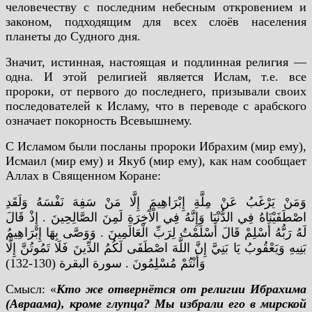
человечеству с последним небесным откровением и
законом, подходящим для всех слоёв населения
планеты до Судного дня.
Значит, истинная, настоящая и подлинная религия —
одна. И этой религией является Ислам, т.е. все
пророки, от первого до последнего, призывали своих
последователей к Исламу, что в переводе с арабского
означает покорность Всевышнему.
С Исламом были посланы пророки Ибрахим (мир ему),
Исмаил (мир ему) и Якуб (мир ему), как нам сообщает
Аллах в Священном Коране:
وَمَنْ يَرْغَبُ عَنْ مِلَّةِ إِبْرَاهِيمَ إِلَّا مَنْ سَفِهَ نَفْسَهُ وَلَقَدِ
اصْطَفَيْنَاهُ فِي الدُّنْيَا وَإِنَّهُ فِي الْآَخِرَةِ لَمِنَ الصَّالِحِينَ . إِذْ قَالَ
لَهُ رَبُّهُ أَسْلِمْ قَالَ أَسْلَمْتُ لِرَبِّ الْعَالَمِينَ . وَوَصَّى بِهَا إِبْرَاهِيمُ
بَنِيهِ وَيَعْقُوبُ يَا بَنِيَّ إِنَّ اللَّهَ اصْطَفَى لَكُمُ الدِّينَ فَلَا تَمُوتُنَّ إِلَّا
وَأَنْتُمْ مُسْلِمُونَ . سورة البقرة (130-132)
Смысл: «
Кто же отвернётся от религии Ибрахима
(Авраама), кроме глупца? Мы избрали его в мирской