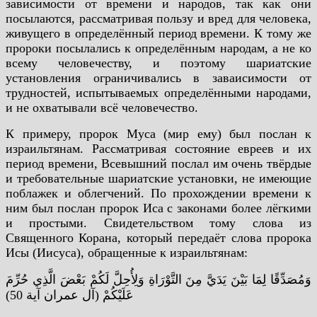
зависимости от времени и народов, так как они
посылаются, рассматривая пользу и вред для человека,
живущего в определённый период времени. К тому же
пророки посылались к определённым народам, а не ко
всему человечеству, и поэтому шариатские
установления ограничивались в заваисимости от
трудностей, испытываемых определёнными народами,
и не охватывали всё человечество.
К примеру, пророк Муса (мир ему) был послан к
израильтянам. Рассматривая состояние евреев и их
период времени, Всевышний послал им очень твёрдые
и требовательные шариатские установки, не имеющие
поблажек и облегчений. По прохождении времени к
ним был послан пророк Иса с законами более лёгкими
и простыми. Свидетельством тому слова из
Священного Корана, который передаёт слова пророка
Исы (Иисуса), обращенные к израильтянам:
وَمُصَدِّقًا لِمَا بَيْنَ يَدَيَّ مِنَ التَّوْرَاةِ وَلِأُحِلَّ لَكُمْ بَعْضَ الَّذِي حُرِّمَ
عَلَيْكُمْ (آل عمران آية 50)