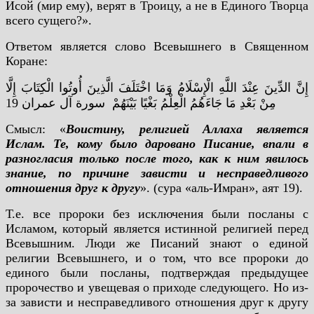
Исой (мир ему), верят в Троицу, а не в Единого Творца
всего сущего?».
Ответом является слово Всевышнего в Священном
Коране:
إِنَّ الدِّينَ عِنْدَ اللَّهِ الْإِسْلَامُ وَمَا اخْتَلَفَ الَّذِينَ أُوتُوا الْكِتَابَ إِلَّا
مِنْ بَعْدِ مَا جَاءَهُمُ الْعِلْمُ بَغْيًا بَيْنَهُمْ سورة آل عمران 19
Смысл: «
Воистину, религией Аллаха является
Ислам. Те, кому было даровано Писание, впали в
разногласия только после того, как к ним явилось
знание, по причине зависти и несправедливого
отношения друг к другу
». (сура «аль-Имран», аят 19).
Т.е. все пророки без исключения были посланы с
Исламом, который является истинной религией перед
Всевышним. Люди же Писаний знают о единой
религии Всевышнего, и о том, что все пророки до
единого были посланы, подтверждая предыдущее
пророчество и увещевая о приходе следующего. Но из-
за зависти и несправедливого отношения друг к другу