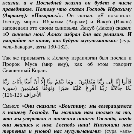
жизни, а в Последней жизни он будет в числе
праведников. Потому что сказал Господь Ибрахиму
(Аврааму): «Покорись!
». Он сказал: «Я покорился
Господу миров. Ибрахим (Авраам) и Йакуб (Иаков)
заповедали это своим сыновьям. Йакуб (Иаков) сказал:
«
О сыновья мои! Аллах избрал для вас религию. И
умирайте не иначе, как будучи мусульманами
» (сура
«аль-Бакара», аяты 130-132).
Так же призывать к Исламу израильтян был послан и
Пророк Муса (мир ему), как об этом говорит
Священный Коран:
قَالُوا إِنَّا إِلَى رَبِّنَا مُنْقَلِبُونَ . وَمَا تَنْقِمُ مِنَّا إِلَّا أَنْ آَمَنَّا بِآَيَاتِ رَبِّنَا
لَمَّا جَاءَتْنَا رَبَّنَا أَفْرِغْ عَلَيْنَا صَبْرًا وَتَوَفَّنَا مُسْلِمِينَ (سورة
الأعراف 125-126)
Смысл: «
Они сказали: «Воистину, мы возвращаемся
к нашему Господу. Ты мстишь нам только за то,
что мы уверовали в знамения нашего Господа, когда
они явились к нам. Господь наш! Ниспошли нам
терпения и упокой нас мусульманами
» (сура «аль-