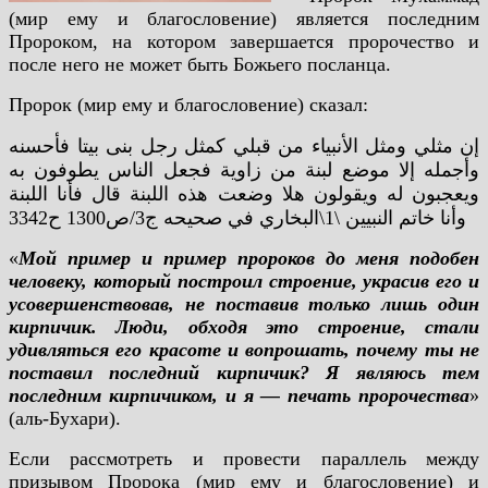
(мир ему и благословение) является последним
Пророком, на котором завершается пророчество и
после него не может быть Божьего посланца.
Пророк (мир ему и благословение) сказал:
إن مثلي ومثل الأنبياء من قبلي كمثل رجل بنى بيتا فأحسنه
وأجمله إلا موضع لبنة من زاوية فجعل الناس يطوفون به
ويعجبون له ويقولون هلا وضعت هذه اللبنة قال فأنا اللبنة
وأنا خاتم النبيين \1\البخاري في صحيحه ج3/ص1300 ح3342
«
Мой пример и пример пророков до меня подобен
человеку, который построил строение, украсив его и
усовершенствовав, не поставив только лишь один
кирпичик. Люди, обходя это строение, стали
удивляться его красоте и вопрошать, почему ты не
поставил последний кирпичик? Я являюсь тем
последним кирпичиком, и я — печать пророчества
»
(аль-Бухари).
Если рассмотреть и провести параллель между
призывом Пророка (мир ему и благословение) и