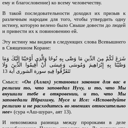
ему и благословение) ко всему человечеству.
В такой последовательности доходил их призыв к
различным народам для того, чтобы утвердить одну
истину, которую велено было Свыше довести до людей
и привести их к повиновению ей.
Эту истину мы видим в следующих слова Всевышнего
в Священном Коране:
شَرَعَ لَكُمْ مِنَ الدِّينِ مَا وَصَّى بِهِ نُوحًا وَالَّذِي أَوْحَيْنَا إِلَيْكَ وَمَا
وَصَّيْنَا بِهِ إِبْرَاهِيمَ وَمُوسَى وَعِيسَى أَنْ أَقِيمُوا الدِّينَ وَلَا
تَتَفَرَّقُوا فِيهِ سورة الشورى آية 13
Смысл: «
Он (Аллах) установил законом для вас в
религии то, что заповедал Нуху, и то, что Мы
внушили тебе в откровении, и то, что Мы
заповедали Ибрахиму, Мусе и Исе: «Исповедуйте
религию и не расходитесь во мнениях относительно
нее
» (сура «Аш-шура», аят 13).
И невозможна разница между пророками в деле