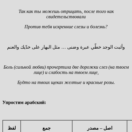
Так как ты можешь отрицать, после того как
свидетельствовали
Против тебя искренние слезы и болезнь?
وأثبت الوجد خطّي عبرة وضنى … مثل البهار على خدّيك والعنم
Боль (сильной любви) прочертила две дорожки слез (на твоем
лице) и слабость на твоем лице,
Будто на твоих щеках желтые и красные розы.
Упростим арабский:
اصل – مصدر
جمع
لفظ