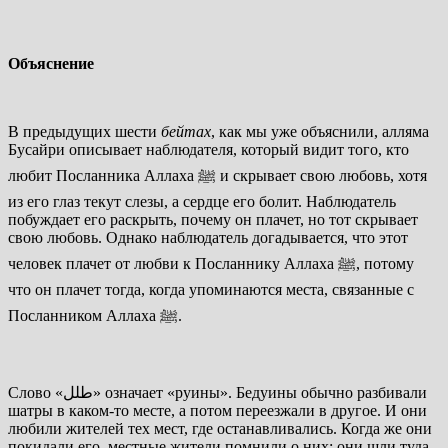
Объяснение
В предыдущих шести
бейтах
, как мы уже объяснили, алляма
Бусайри описывает наблюдателя, который видит того, кто
любит Посланника Аллаха
ﷺ
и скрывает свою любовь, хотя
из его глаз текут слезы, а сердце его болит. Наблюдатель
побуждает его раскрыть, почему он плачет, но тот скрывает
свою любовь. Однако наблюдатель догадывается, что этот
человек плачет от любви к Посланнику Аллаха
ﷺ
, потому
что он плачет тогда, когда упоминаются места, связанные с
Посланником Аллаха
ﷺ
.
Слово «
طلل
» означает «руины». Бедуины обычно разбивали
шатры в каком-то месте, а потом переезжали в другое. И они
любили жителей тех мест, где останавливались. Когда же они
покидали его, местные жители помнили о них: они шли туда,