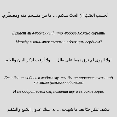
أيحسب الصّبّ أنّ الحبّ منكتم … ما بين منسجم منه ومضطّرم.
Думает ли влюбленный, что любовь можно скрыть
Между льющимися слезами и болящим сердцем?
لولا الهوى لم ترق دمعا على طلل … ولا أرقت لذكر البان والعلم
Если бы не любовь к любимому, ты бы не проливал слезы над
холмами (твоего любимого)
И не бодрствовал бы, поминая иву и высокие горы.
فكيف تنكر حبّا بعد ما شهدت … به عليك عدول الدّمع والسّقم