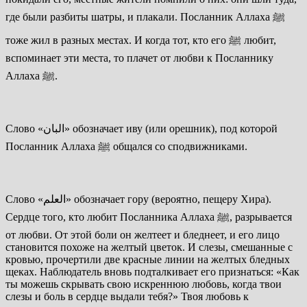
где были разбиты шатры, и плакали. Посланник Аллаха
ﷺ
тоже жил в разных местах. И когда тот, кто его
ﷺ
любит,
вспоминает эти места, то плачет от любви к Посланнику
Аллаха
ﷺ
.
Слово «
البان
» обозначает иву (или орешник), под которой
Посланник Аллаха
ﷺ
общался со сподвижниками.
Слово «
العلم
» обозначает гору (вероятно, пещеру Хира).
Сердце того, кто любит Посланника Аллаха
ﷺ
, разрывается
от любви. От этой боли он желтеет и бледнеет, и его лицо
становится похоже на желтый цветок. И слезы, смешанные с
кровью, прочертили две красные линии на желтых бледных
щеках. Наблюдатель вновь подталкивает его признаться: «Как
ты можешь скрывать свою искреннюю любовь, когда твои
слезы и боль в сердце выдали тебя?» Твоя любовь к