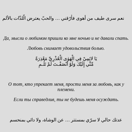
نعم سرى طيف من أهوى فأرّقني … والحبّ يعترض الّلذّات بالألم
Да, мысли о любимом пришли ко мне ночью и не давали спать.
Любовь снимает удовольствия болью.
يَا لائِمِيْ فِي الْهَوٰى الْعُذْرِيِّ مَعْذِرَةً
مِّنِّي إِلَيْكَ وَلَوْ أنْصَفْـتَ لَمْ تَلُـمِ
О тот, кто упрекает меня, прости меня за любовь, как у
племени.
Если ты справедлив, ты не будешь меня осуждать.
عدتك حالي لا سرّي بمستتر … عن الوشاة، ولا دائي بمنحسم