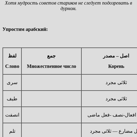
Хотя мудрость советов стариков не следует подозревать в
дурном.
Упростим арабский:
اصل – مصدر
جمع
لفظ
Слово
Множественное число
Корень
ثلاثى مجرد
سرى
ثلاثى مجرد
طيف
افعال-نصف -فعل ماضى
انصفت
تلم
ثلاثى مجرد
—
 مضارع