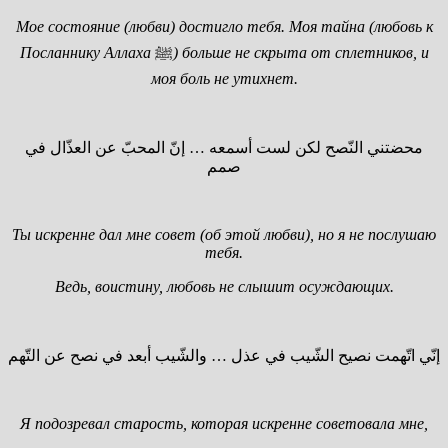
Мое состояние (любви) достигло тебя. Моя тайна (любовь к
Посланнику Аллаха
ﷺ
) больше не скрыта от сплетников, и
моя боль не утихнет.
محضتني النّصح لكن لست أسمعه … إنّ المحبّ عن العذّال في
صمم
Ты искренне дал мне совет (об этой любви), но я не послушаю
тебя.
Ведь, воистину, любовь не слышит осуждающих.
إنّي اتّهمت نصيح الشّيب في عذل … والشّيب أبعد في نصح عن التّهم
Я подозревал старость, которая искренне советовала мне,