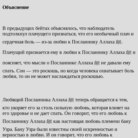
Объяснение
В предыдущих бейтах объяснялось, что наблюдатель
подтолкнул плачущего признаться, что его необычный плач и
сердечная боль — из-за любви к Посланнику Аллаха
ﷺ
.
Плачущий признается ему в любви к Посланнику Аллаха
ﷺ
и
поясняет, что мысли о Посланнике Аллаха
ﷺ
не давали ему
спать. Сон — это роскошь, но когда человека охватывает боль
любви, то он не может наслаждаться роскошью.
Любящий Посланника Аллаха
ﷺ
теперь обращается к тем,
кто укоряет его за столь сильную любовь, которая влияет на
его здоровье и не дает спать. Он говорит, что его любовь к
Посланнику Аллаха
ﷺ
как настоящая любовь племени бану
Узра. Бану Узра были известны своей искренностью и
верностью в любви. И он говорит, что его любовь к