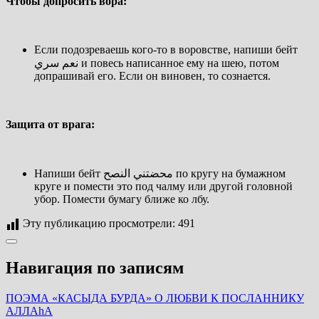
Чтобы допросить вора:
Если подозреваешь кого-то в воровстве, напиши бейт
نعم سري
и повесь написанное ему на шею, потом
допрашивай его. Если он виновен, то сознается.
Защита от врага:
Напиши бейт
محضتني النصح
по кругу на бумажном
круге и помести это под чалму или другой головной
убор. Помести бумагу ближе ко лбу.
Эту публикацию просмотрели:
491
Навигация по записям
ПОЭМА «КАСЫДА БУРДА» О ЛЮБВИ К ПОСЛАННИКУ
АЛЛАhА