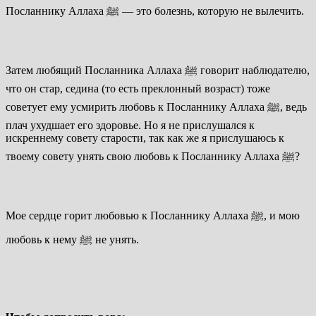
Посланнику Аллаха
ﷺ
— это болезнь, которую не вылечить.
Затем любящий Посланника Аллаха
ﷺ
говорит наблюдателю,
что он стар, седина (то есть преклонный возраст) тоже
советует ему усмирить любовь к Посланнику Аллаха
ﷺ
, ведь
плач ухудшает его здоровье. Но я не прислушался к
искреннему совету старости, так как же я прислушаюсь к
твоему совету унять свою любовь к Посланнику Аллаха
ﷺ
?
Мое сердце горит любовью к Посланнику Аллаха
ﷺ
, и мою
любовь к нему
ﷺ
не унять.