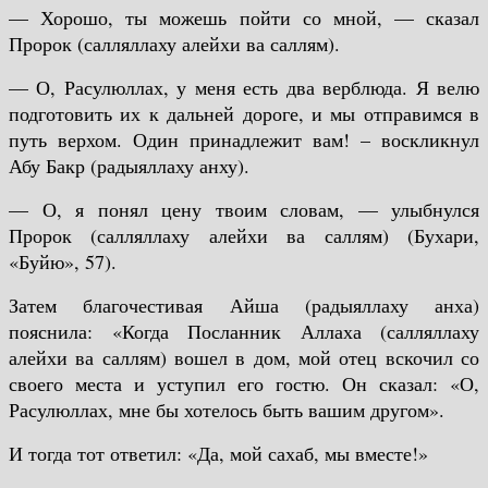
— Хорошо, ты можешь пойти со мной, — сказал
Пророк (салляллаху алейхи ва саллям).
— О, Расулюллах, у меня есть два верблюда. Я велю
подготовить их к дальней дороге, и мы отправимся в
путь верхом. Один принадлежит вам! – воскликнул
Абу Бакр (радыяллаху анху).
— О, я понял цену твоим словам, — улыбнулся
Пророк (салляллаху алейхи ва саллям) (Бухари,
«Буйю», 57).
Затем благочестивая Айша (радыяллаху анха)
пояснила: «Когда Посланник Аллаха (салляллаху
алейхи ва саллям) вошел в дом, мой отец вскочил со
своего места и уступил его гостю. Он сказал: «О,
Расулюллах, мне бы хотелось быть вашим другом».
И тогда тот ответил: «Да, мой сахаб, мы вместе!»