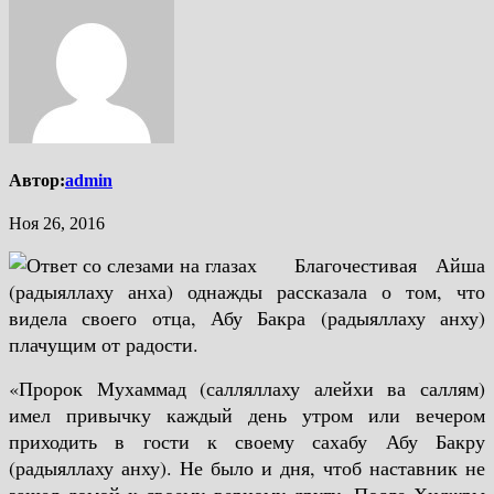
Автор:
admin
Ноя 26, 2016
Благочестивая Айша
(радыяллаху анха) однажды рассказала о том, что
видела своего отца, Абу Бакра (радыяллаху анху)
плачущим от радости.
«Пророк Мухаммад (салляллаху алейхи ва саллям)
имел привычку каждый день утром или вечером
приходить в гости к своему сахабу Абу Бакру
(радыяллаху анху). Не было и дня, чтоб наставник не