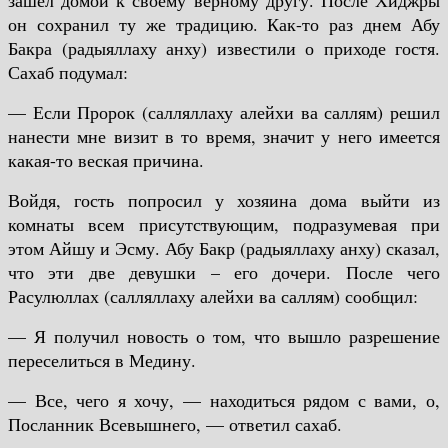
зашел домой к своему верному другу. После Хиджры
он сохранил ту же традицию. Как-то раз днем Абу
Бакра (радыяллаху анху) известили о приходе гостя.
Сахаб подумал:
— Если Пророк (салляллаху алейхи ва саллям) решил
нанести мне визит в то время, значит у него имеется
какая-то веская причина.
Войдя, гость попросил у хозяина дома выйти из
комнаты всем присутствующим, подразумевая при
этом Айшу и Эсму. Абу Бакр (радыяллаху анху) сказал,
что эти две девушки – его дочери. После чего
Расулюллах (салляллаху алейхи ва саллям) сообщил:
— Я получил новость о том, что вышло разрешение
переселиться в Медину.
— Все, чего я хочу, — находиться рядом с вами, о,
Посланник Всевышнего, — ответил сахаб.