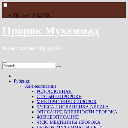
Skip
to
content
Пн. Авг 10th, 2026
Пророк Мухаммад
Жизнь последнего Пророкаﷺ
Рубрики
Жизнеописание
РОДОСЛОВНАЯ
СТАТЬИ О ПРОРОКЕ
МНЕ ПРИСНИЛСЯ ПРОРОК
ЧУДЕСА ПОСЛАННИКА АЛЛАhА
ОПИСАНИЕ ВНЕШНОСТИ ПРОРОКА
ЖИЗНЕОПИСАНИЕ
ЧУДО МЕДИЦИНЫ ПРОРОКА
ПРОРОК МУХАММАД И ДЕТИ