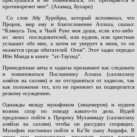
прислушался и не повиновался, тот препирается и
противоречит мне”. (Ахамад, Бухари)
Со слов Абу Хурейры, который вспоминал, что
Пророк, мир ему и благословение Аллаха, сказал:
“Клянусь Тем, в Чьей Руке моя душа, если кто-либо
из моих последователей, или иудеев, или христиан
услышит обо мне, а затем не уверует в меня, то он
окажется среди обитателей Огня”. Этот хадис передал
Ибн Маида в книге ”ат-Таухид”.
Приведенные аяты и хадисы призывают нас следовать
и повиноваться Посланнику Аллаха (салляллаху
аляйхи ва саллям) и не отстраняться от хадисов, так
как положение тех, кто не приемлет их подвергается
резкому осуждению.
Однажды между мунафиком (лицемером) и иудеем
возник спор по поводу какого-то дела. Иудей
предложил пойти к Пророку Мухаммаду (салляллаху
аляйхи ва саллям) чтобы он рассудил спорящих.
Мунафик настаивал пойти к Ка’бе сыну Ашрафа. В
итоге они договорились предстать перед взором