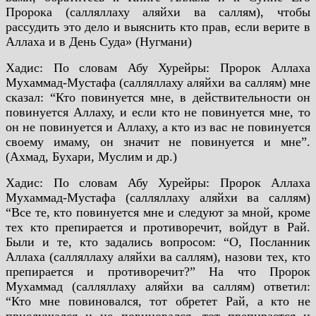
Пророка (салляллаху аляйхи ва саллям), чтобы
рассудить это дело и выяснить кто прав, если верите в
Аллаха и в День Суда» (Нугмани)
Хадис: По словам Абу Хурейры: Пророк Аллаха
Мухаммад-Мустафа (салляллаху аляйхи ва саллям) мне
сказал: “Кто повинуется мне, в действительности он
повинуется Аллаху, и если кто не повинуется мне, то
он не повинуется и Аллаху, а кто из вас не повинуется
своему имаму, он значит не повинуется и мне”.
(Ахмад, Бухари, Муслим и др.)
Хадис: По словам Абу Хурейры: Пророк Аллаха
Мухаммад-Мустафа (салляллаху аляйхи ва саллям)
“Все те, кто повинуется мне и следуют за мной, кроме
тех кто препирается и противоречит, войдут в Рай.
Были и те, кто задались вопросом: “О, Посланник
Аллаха (салляллаху аляйхи ва саллям), назови тех, кто
препирается и противоречит?” На что Пророк
Мухаммад (салляллаху аляйхи ва саллям) ответил:
“Кто мне повиновался, тот обретет Рай, а кто не