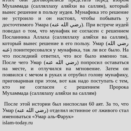
Мухаммада (салляллаху аляйхи ва саллям), который
вынес решение в пользу иудея. Мунафика это решение
не устроило и он настоял, чтобы побывать у
досточтимого Умара (رضي الله عنه). При встрече иудей
поведал о том, что мунафик не согласен с решением
Посланника Аллаха (салляллаху аляйхи ва саллям),
который вынес решение в его пользу. Умар (رضي الله
عنه) поинтересовался у мунафика, так ли все было. На
что последний ответил, что все было именно так.
После чего Умар (رضي الله عنه) попросил оставаться
на месте, и отлучился на мгновение. Затем он
появился с мечом в руках и отрубил голову мунафику,
приговаривая при этом, вот как надо поступать с тем,
кто не согласен с решением Пророка
Мухаммада (саллялаху аляйхи ва саллям)
После этой истории был ниспослан 60 аят. За то, что
Умар (رضي الله عنه) отделил истинное от лживого стал
именоваться «Умар аль-Фарук»
islam-today.ru