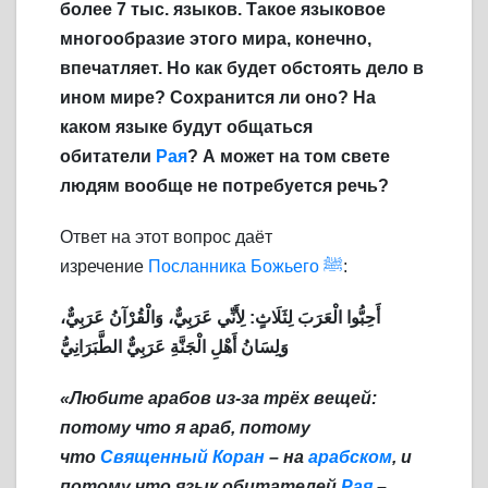
более 7 тыс. языков. Такое языковое
многообразие этого мира, конечно,
впечатляет. Но как будет обстоять дело в
ином мире? Сохранится ли оно? На
каком языке будут общаться
обитатели
Рая
? А может на том свете
людям вообще не потребуется речь?
Ответ на этот вопрос даёт
изречение
Посланника Божьего
ﷺ
:
أَحِبُّوا الْعَرَبَ لِثَلَاثٍ: لِأَنِّي عَرَبِيٌّ، وَالْقُرْآنُ عَرَبِيٌّ،
وَلِسَانُ أَهْلِ الْجَنَّةِ عَرَبِيٌّ الطَّبَرَانِيُّ
«Любите арабов из-за трёх вещей:
потому что я араб, потому
что
Священный Коран
– на
арабском
, и
потому что язык обитателей
Рая
–