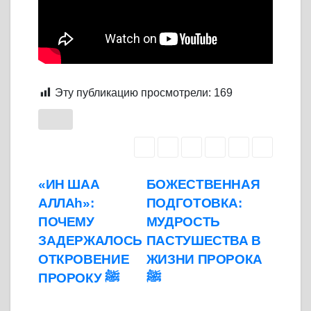
Эту публикацию просмотрели:
169
Навигация
«ИН ШАА
БОЖЕСТВЕННАЯ
АЛЛАh»:
ПОДГОТОВКА:
по
ПОЧЕМУ
МУДРОСТЬ
записям
ЗАДЕРЖАЛОСЬ
ПАСТУШЕСТВА В
ОТКРОВЕНИЕ
ЖИЗНИ ПРОРОКА
ﷺ
ПРОРОКУ ﷺ