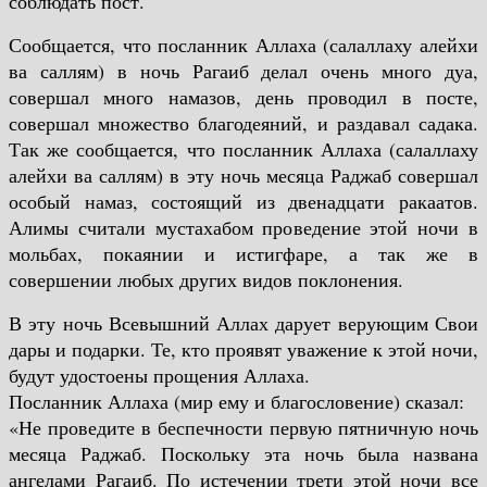
соблюдать пост.
Сообщается, что посланник Аллаха (салаллаху алейхи
ва саллям) в ночь Рагаиб делал очень много дуа,
совершал много намазов, день проводил в посте,
совершал множество благодеяний, и раздавал садака.
Так же сообщается, что посланник Аллаха (салаллаху
алейхи ва саллям) в эту ночь месяца Раджаб совершал
особый намаз, состоящий из двенадцати ракаатов.
Алимы считали мустахабом проведение этой ночи в
мольбах, покаянии и истигфаре, а так же в
совершении любых других видов поклонения.
В эту ночь Всевышний Аллах дарует верующим Свои
дары и подарки. Те, кто проявят уважение к этой ночи,
будут удостоены прощения Аллаха.
Посланник Аллаха (мир ему и благословение) сказал:
«Не проведите в беспечности первую пятничную ночь
месяца Раджаб. Поскольку эта ночь была названа
ангелами Рагаиб. По истечении трети этой ночи все